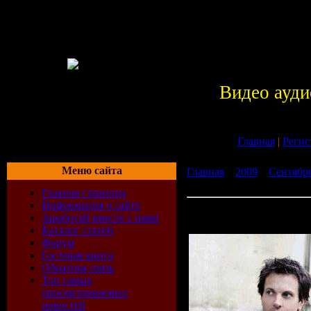
Видео ауди
Главная
|
Регис
Меню сайта
Главная
»
2009
»
Сентябр
The Mix (2009 week 31) (2
Главная страница
Информация о сайте
Blank and Jones - The Mix
Заработай вместе с нами
07-2009)
Каталог статей
Форум
Гостевая книга
Обратная связь
Топ самых
просматриваемых
новостей