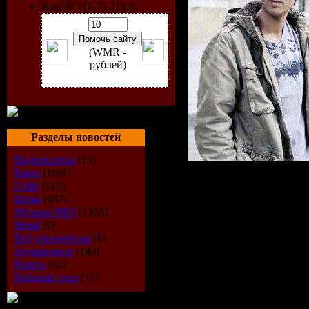
Ваш IP 216.73.216.82
(WMR -
рублей)
Разделы новостей
Видеоклипы
[23]
Кино
[1101]
Исполнит
Софт
[810]
Игры
[687]
and Jones
Музыка МР3
[1366]
Metal
[0]
Всё для мобилы
[8]
Радиошоу
Аудиокниги
[140]
Книги
[64]
Стиль
: Tr
Рабочий стол
[15]