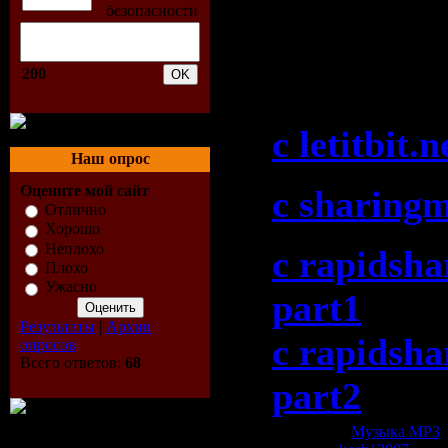
(2009 week
07-2009)":
200
c letitbit.n
Наш опрос
Оцените мой сайт
c sharing
Отлично
Хорошо
Неплохо
c rapidsha
Плохо
Ужасно
part1
Результаты
|
Архив
c rapidsha
опросов
Всего ответов:
68
part2
Категория:
Музыка МР3
|