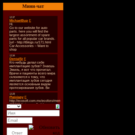
Дата
: 27-
Мини-чат
Радио
: Di
Качество
:
Размер
: 1
Формат ш
еженедель
TrackList
:
In Search ...
Скачать "
Jones - Th