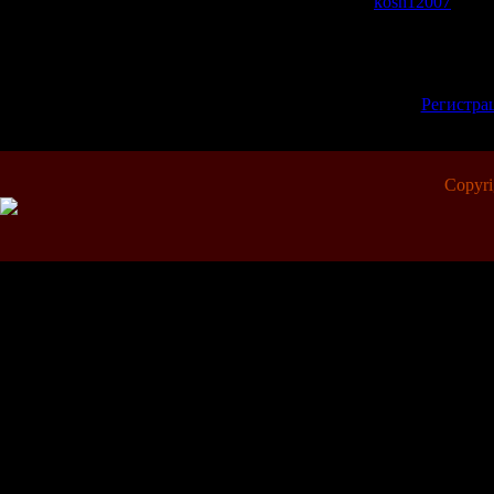
Добавил:
kosh12007
| Рей
Всего комментариев:
0
Добавлять коммент
зарегистрированн
[
Регистра
Copyr