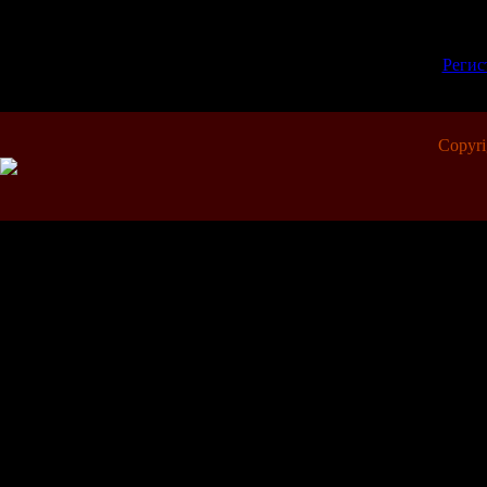
Добавлять комментарии м
пол
[
Регис
Copyr