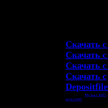
12. Disturb
Размер:
6
Пароля не
Скачать с
Скачать с
Скачать с 
Скачать с
Depositfil
Категория:
Музыка МР3
|
kosh12007
| Рейтинг: 0.0/0
Всего комментариев:
0