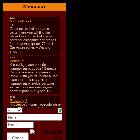
Жанр:
R&B
Мини-чат
Дата рели
Количеств
Время зву
min
Формат | 
MP3 | VBR 
Joint-Stere
Tracks:
01. S.O.S.