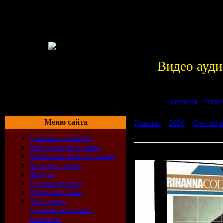
Видео ауди
Главная
|
Регис
Меню сайта
Главная
»
2009
»
Сентябр
(2008)
Главная страница
Информация о сайте
Rihanna - Collection Best 
Заработай вместе с нами
Каталог статей
Форум
Гостевая книга
Обратная связь
Топ самых
просматриваемых
новостей