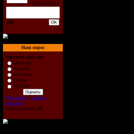
02. Umbrel
03. Here I
200
04. Hypnot
05. Happy
Наш опрос
Оцените мой сайт
06. Music 
Отлично
Хорошо
07. Shut U
Неплохо
Плохо
08. Take a
Ужасно
09. Rush
Результаты
|
Архив
опросов
Всего ответов:
68
10. A Girl
11. Rehab