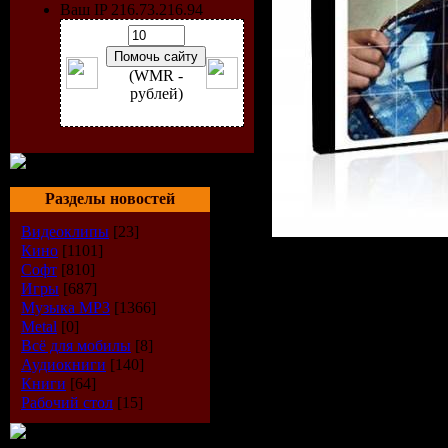
Ваш IP 216.73.216.94
(WMR -
рублей)
Разделы новостей
Видеоклипы
[23]
Кино
[1101]
Исполнит
Софт
[810]
Игры
[687]
Название 
Музыка МР3
[1366]
Metal
[0]
Всё для мобилы
[8]
Rihanna - C
Аудиокниги
[140]
Книги
[64]
Лейбл:
Ist
Рабочий стол
[15]