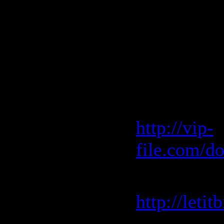
50. Woody B
Mix)
Скачать "
(2009)"
Vip-File 
http://vip-
file.com/d
Letitbit 
http://leti