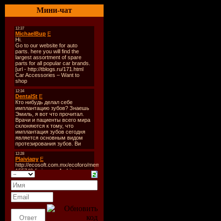
Количест
Мини-чат
Время зву
Размер:
4
Битрейт:
3
Tracklist:
----------
1. Aguafla
2. Alex Hud
3. Alpha X
4. Andres B