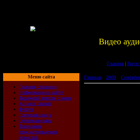
Видео ауди
Главная
|
Регис
Меню сайта
Главная
»
2009
»
Сентябр
Главная страница
Relax Collection 7 - Гар
Информация о сайте
Заработай вместе с нами
Каталог статей
Форум
Гостевая книга
Обратная связь
Топ самых
просматриваемых
новостей