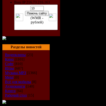
Ваш IP 216.73.216.163
(WMR -
рублей)
Разделы новостей
Видеоклипы
[23]
Кино
[1101]
Софт
[810]
Исполнит
Игры
[687]
Музыка МР3
[1366]
Альбом:
R
Metal
[0]
Всё для мобилы
[8]
Аудиокниги
[140]
Дата выпу
Книги
[64]
Рабочий стол
[15]
Стиль:
Chi