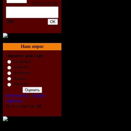
5. Arc Of 
200
6. Ave Bla
7. Btribe -
Наш опрос
8. Candy D
Оцените мой сайт
9. Chambre 
Отлично
Хорошо
Неплохо
10. Charles
Плохо
Ужасно
11. Chaz Ja
Результаты
|
Архив
12. Chihei
опросов
Всего ответов:
68
13. Classe
Away The 