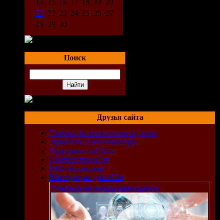
14
15
16
17
18
19
20
21
22
23
24
25
26
27
28
29
30
Поиск
Друзья сайта
Скачать бесплатно клипы, кино
Заработок для вебмастера
Официальный блог
Сообщество uCoz
FAQ по системе
Инструкции для uCoz
Учиться не всегда пригодится