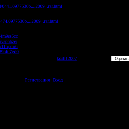
с максимальной скоростью:
d/0441.0977530b....2009_.rar.html
/0474.0977530b....2009_.rar.html
s/j4m9ss5cc
/nvsphbzei
s/p11rqxnr6
s/89ofu7gd0
 Просмотров: 481 | Добавил:
kosh12007
| Рейтинг: 0.0/0 |
ментарии могут только зарегистрированные пользователи.
[
Регистрация
|
Вход
]