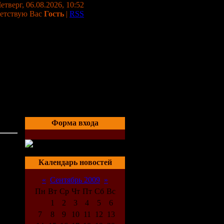
етверг, 06.08.2026, 10:52
етствую Вас
Гость
|
RSS
Форма входа
05:47
Календарь новостей
«
Сентябрь 2009
»
Пн
Вт
Ср
Чт
Пт
Сб
Вс
1
2
3
4
5
6
7
8
9
10
11
12
13