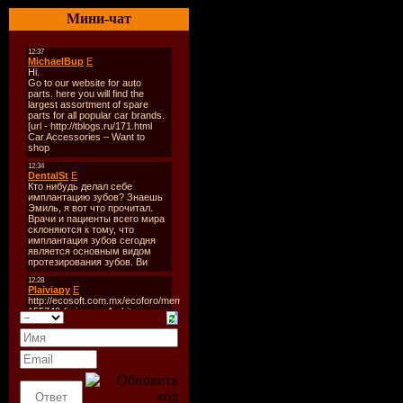
----------
Мини-чат
1. Andy Duguid Feat. Julie
2. Angra Mainyu Feat. Di -
3. Anton Catalin - Aftergl
4. Ben Gold Feat. Senadee 
5. Cold Blue - Mount Ever
6. Damien S Feat. Marcie J
7. Damien S Feat. Marcie Jo
8. Front - When Angels Fa
9. Insida - Insignia (Origin
10. Jonas Stenberg - Switch
11. Mac & Mac - Solid Sess
12. Markus Schulz - Do Yo
13. Markus Schulz Pres. D
14. Markus Schulz Pres. Da
15. Markus Schulz Pres. Da
16. Peter Dafnous Feat. Sas
17. Simon Pitt Feat. Vikki
18. One by One (Niels Va
19. Trance Arts Feat. Clair
20. Tritonal Feat. Hannah 
Скачать "20 Amazing Tra