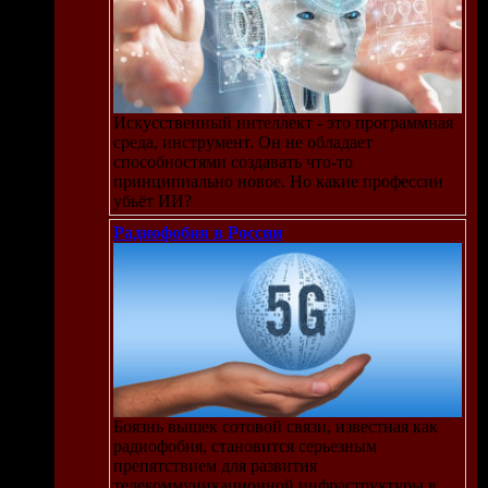
Искусственный интеллект - это программная
среда, инструмент. Он не обладает
способностями создавать что-то
принципиально новое. Но какие профессии
убьёт ИИ?
Радиофобия в России
Боязнь вышек сотовой связи, известная как
радиофобия, становится серьезным
препятствием для развития
телекоммуникационной инфраструктуры в