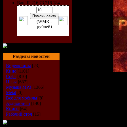
Ваш IP 216.73.216.184
(WMR -
рублей)
Разделы новостей
Видеоклипы
[23]
Кино
[1101]
Софт
[810]
Исполнитель:
VA
Игры
[687]
Альбом:
20 Amazing Trac
Музыка МР3
[1366]
Дата выпуска:
30.08.200
Metal
[0]
Стиль:
Progressive - Tran
Всё для мобилы
[8]
Количество композиций
Аудиокниги
[140]
Время звучания:
146 mi
Книги
[64]
Размер:
335 Mb
Рабочий стол
[15]
Битрейт:
320 kbps / 44.1k
Tracklist: