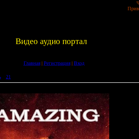
Ч
Прив
Видео аудио портал
Главная
|
Регистрация
|
Вход
ь
»
21
» 20 Amazing Tracks (30.08.2009)
2009)