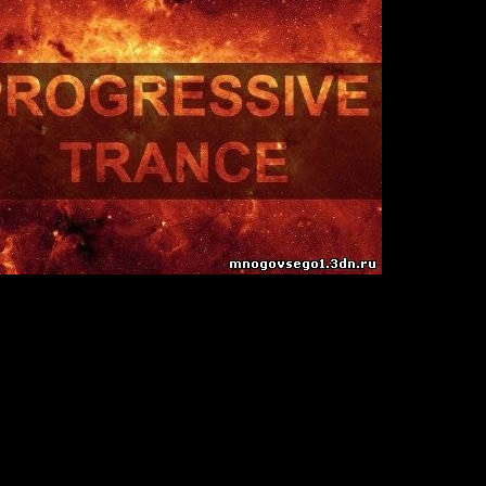
ks
9
ce
:
20
n
Hz/ Joint-Stereo