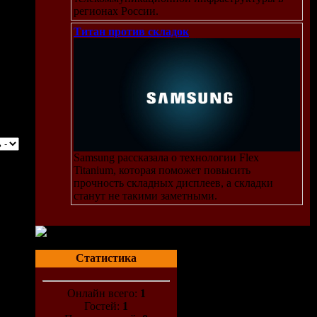
регионах России.
Титан против складок
Samsung рассказала о технологии Flex
Titanium, которая поможет повысить
прочность складных дисплеев, а складки
станут не такими заметными.
Статистика
Онлайн всего:
1
Гостей:
1