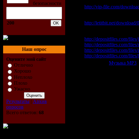
Vip-File Одним файлом
http://vip-file.com/downloa
Letitbit Одним файлом:
200
http://letitbit.net/download
Depositfiles:
http://depositfiles.com/file
http://depositfiles.com/files
Наш опрос
http://depositfiles.com/file
http://depositfiles.com/file
Оцените мой сайт
Категория:
Музыка МР3
|
Отлично
Всего комментариев:
0
Хорошо
Неплохо
Добавлять ком
Плохо
Ужасно
Результаты
|
Архив
опросов
Всего ответов:
68