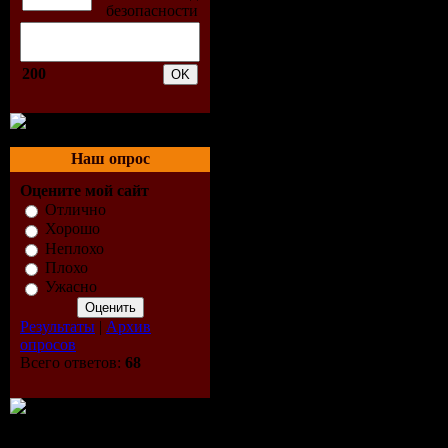
4. Ben Gold
5. Cold Blu
200
6. Damien S
Remix)
Наш опрос
7. Damien S
Оцените мой сайт
Отлично
Хорошо
8. Front -
Неплохо
Плохо
9. Insida - 
Ужасно
10. Jonas S
Результаты
|
Архив
опросов
11. Mac & M
Всего ответов:
68
12. Markus