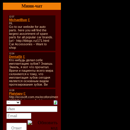
Количеств
Мини-чат
Время зву
Размер:
33
Битрейт:
3
Tracklist:
----------
1. Andy Dug
Vinitsky R
2. Angra Ma
3. Anton Ca