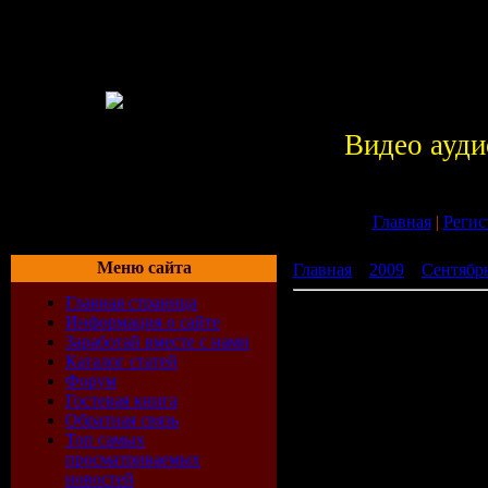
Видео ауди
Главная
|
Регис
Меню сайта
Главная
»
2009
»
Сентябр
Главная страница
20 Amazing Tracks (30.08.
Информация о сайте
Заработай вместе с нами
Каталог статей
Форум
Гостевая книга
Обратная связь
Топ самых
просматриваемых
новостей