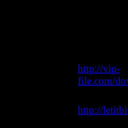
20. Tritona
There Mix)
Скачать "2
Vip-File 
http://vip-
file.com/do
Letitbit 
http://leti
Depositfile