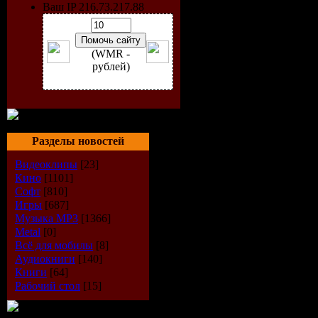
Ваш IP 216.73.217.88
(WMR -
рублей)
Разделы новостей
Видеоклипы
[23]
Кино
[1101]
Софт
[810]
Исполнит
Игры
[687]
Музыка МР3
[1366]
Альбом:
2
Metal
[0]
Всё для мобилы
[8]
Аудиокниги
[140]
Дата выпу
Книги
[64]
Рабочий стол
[15]
Стиль:
Pro