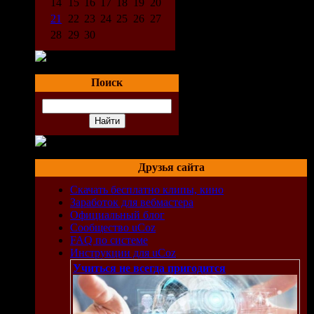
14
15
16
17
18
19
20
21
22
23
24
25
26
27
28
29
30
Поиск
Друзья сайта
Скачать бесплатно клипы, кино
Заработок для вебмастера
Официальный блог
Сообщество uCoz
FAQ по системе
Инструкции для uCoz
Учиться не всегда пригодится