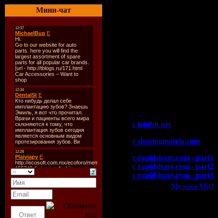
02. Dash Berlin with Cerf,
Мини-чат
03. Dj Tatana - Autumn Su
04. Riva - For how long (
05. Probspot pres. Zinfand
06. Nic Chagall feat. Jona
07. Steve Brian - Yaya (Ori
08. Richard Durand - Alway
09. Andy Moor & Lange - S
Mr. Sam
In Search .......
Скачать "Cressida - MPF
c letitbit.net
c sharingmatrix.com
c rapidshare.com - part1
c rapidshare.com - part2
c rapidshare.com - part3
Категория:
Музыка МР3
|
Всего комментариев:
0
Добавлять ком