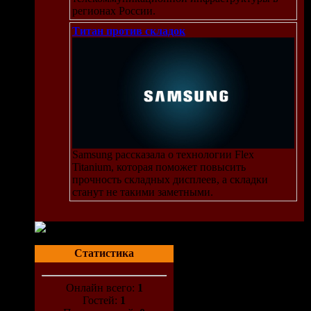
регионах России.
Титан против складок
Samsung рассказала о технологии Flex
Titanium, которая поможет повысить
прочность складных дисплеев, а складки
станут не такими заметными.
Статистика
Онлайн всего:
1
Гостей:
1