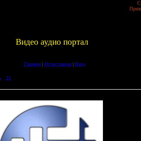
С
Прив
Видео аудио портал
Главная
|
Регистрация
|
Вход
ь
»
21
» Cressida - MPFS Trance Show (July 2009) (GuestMix Mr. Sa
ow (July 2009) (GuestMix Mr. Sam) (24-07-2009)