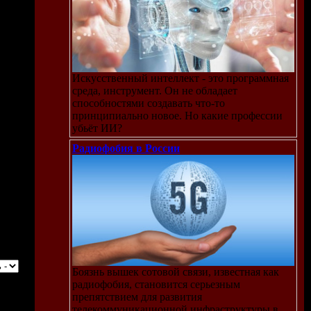
Искусственный интеллект - это программная
среда, инструмент. Он не обладает
способностями создавать что-то
принципиально новое. Но какие профессии
убьёт ИИ?
Радиофобия в России
Боязнь вышек сотовой связи, известная как
радиофобия, становится серьезным
препятствием для развития
телекоммуникационной инфраструктуры в