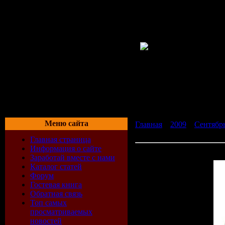
Меню сайта
Главная
»
2009
»
Сентябр
(24-07-2009)
Главная страница
Информация о сайте
Cressida - MPFS Trance Sh
Заработай вместе с нами
Каталог статей
Форум
Гостевая книга
Обратная связь
Топ самых
просматриваемых
новостей