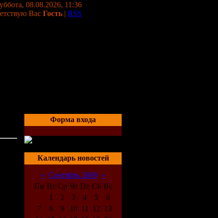
уббота, 08.08.2026, 11:36
етствую Вас
Гость
|
RSS
Форма входа
m)
05:47
Календарь новостей
«
Сентябрь 2009
»
Пн
Вт
Ср
Чт
Пт
Сб
Вс
1
2
3
4
5
6
7
8
9
10
11
12
13