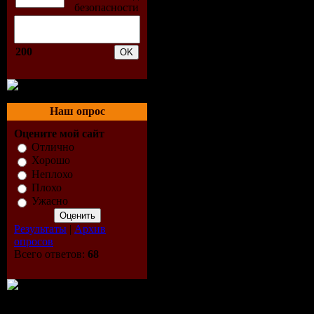
200
Наш опрос
Оцените мой сайт
Отлично
Хорошо
Неплохо
Плохо
Ужасно
Результаты
|
Архив
опросов
Всего ответов:
68