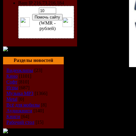
Ваш IP 216.73.216.184
(WMR -
рублей)
Разделы новостей
Видеоклипы
[23]
Исполнитель
: Cressida, 
Кино
[1101]
Радиошоу
: MPFS Trance
Софт
[810]
Стиль
: Trance
Игры
[687]
Дата
: 24-07-2009
Музыка МР3
[1366]
Радио
: Di.fm
Metal
[0]
Качество
: 256 kbps
Всё для мобилы
[8]
Размер
: 214 MB
Аудиокниги
[140]
Книги
[64]
TrackList
:
Рабочий стол
[15]
Cressida
01. Anhken - Simplify