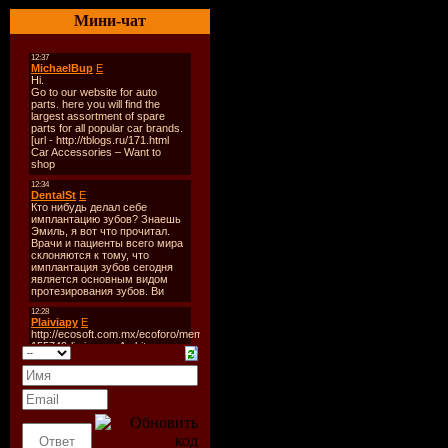
01. Dschingis 
Мини-чат
Moscau
02. Kombinaciy
Russian Girl
03. Desireless -
Voyage,Voyage
04. Miraj - Muz
svyazala
05. Modern Tal
Brother Louie
06. Roma Jukov
lyublyu vas dev
ly
07. Boney M - 
08. Veselie Reb