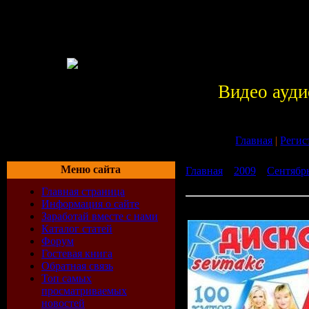
Видео ауди
Главная
|
Регис
Меню сайта
Главная
»
2009
»
Сентябр
80-х (2009)
Главная страница
Информация о сайте
Дискотека 80-х (2009)
Заработай вместе с нами
Каталог статей
Форум
Гостевая книга
Обратная связь
Топ самых
просматриваемых
новостей