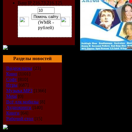
Ваш IP 216.73.216.125
(WMR -
рублей)
Разделы новостей
Жанр:
Disco
Видеоклипы
[23]
Формат:
MP3
Кино
[1101]
Софт
[810]
Качество:
256
Игры
[687]
Залито на:
Музыка МР3
[1366]
Metal
[0]
depositfiles.co
Всё для мобилы
[8]
Аудиокниги
[140]
letitbit.net
Книги
[64]
RapidShare.c
Рабочий стол
[15]