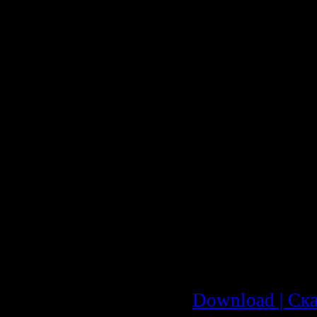
95. C.C.Catch 
And Hell
96. Yuriy Anton
Igraet s Nami V
97. Cherry Lai
Blue
98. Alla Pugach
Million Alih R
99. Christie - 
100. Valentina
Legkostupova -
More
Скачать с Depo
Download | Ска