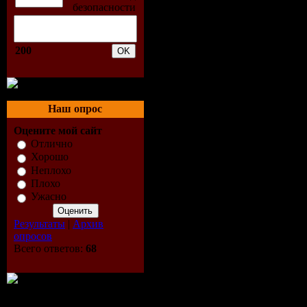
Rozovie Rozi
09. Bad Boys B
200
You're A Woma
10. Laskoviy M
Rozoviy vecher
Наш опрос
11. Arabesque 
Оцените мой сайт
Dancer
Отлично
Хорошо
12. Aleksandr S
Неплохо
Madonna
Плохо
Ужасно
13. Afric Simon
Hafanana
Результаты
|
Архив
опросов
14. Kris Kelmi
Всего ответов:
68
randevu
15. C.C.Catch -