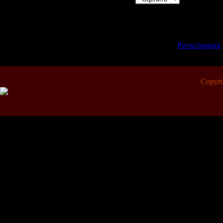
Всего комментариев:
0
Добавлять комментари
зарегистрированные 
[
Регистрация
Copyr