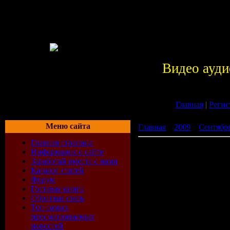
Видео ауди
Главная
|
Регис
Меню сайта
Главная
»
2009
»
Сентябр
Главная страница
MIX ESTRELLA (2009)
Информация о сайте
Заработай вместе с нами
Каталог статей
Форум
Гостевая книга
Обратная связь
Топ самых
просматриваемых
новостей