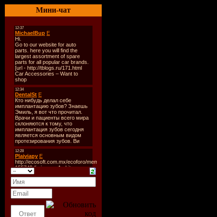
Размер:
9
Мини-чат
Tracklist
1.-Tito.El.
(2009) 200
2.- Jay Pa
Caribe 200
3.-Wisin &
Caribe 200
4.-Lanzami
Tito.El.Ba