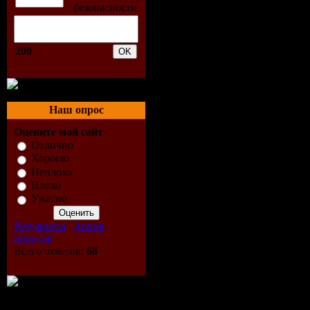
Hop
5.-Lil Way
200
Reggaeton 
96.0 4:19
Наш опрос
Оцените мой сайт
6.-Shoot f
Отлично
Хорошо
B.S. 2009 
Неплохо
Плохо
Ужасно
7.-Lanzami
Результаты
|
Архив
Tito.El.Ba
опросов
Всего ответов:
68
Hop
8.-Always 