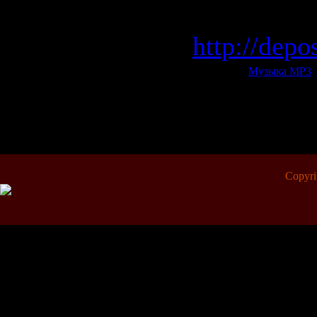
Скачать с
http://depo
Категория:
Музыка МР3
|
Всего комментариев:
0
Copyr