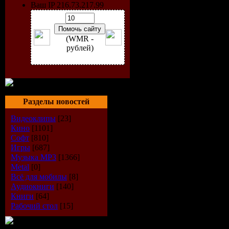
Ваш IP 216.73.217.99
(WMR -
рублей)
Разделы новостей
Исполнит
Видеоклипы
[23]
Кино
[1101]
Софт
[810]
Альбом:
M
Игры
[687]
Музыка МР3
[1366]
Жанр:
MI
Metal
[0]
Всё для мобилы
[8]
Год выпус
Аудиокниги
[140]
Книги
[64]
Рабочий стол
[15]
Кол-во ко