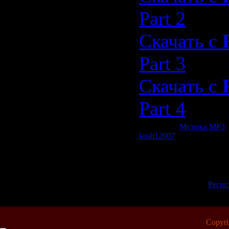
Part 2
Скачать с
Part 3
Скачать с
Part 4
Категория:
Музыка МР3
|
kosh12007
| Рейтинг: 0.0/0
Всего комментариев:
0
Добавлять комментарии м
пол
[
Регис
Copyr