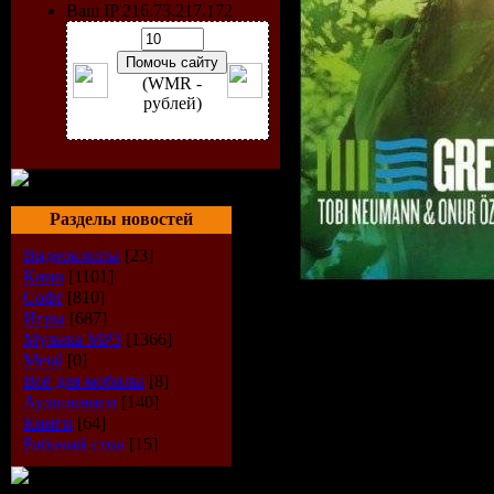
Ваш IP 216.73.217.172
(WMR -
рублей)
Разделы новостей
Видеоклипы
[23]
Кино
[1101]
Софт
[810]
Игры
[687]
Музыка МР3
[1366]
Исполнит
Metal
[0]
Всё для мобилы
[8]
Альбом:
G
Аудиокниги
[140]
Книги
[64]
Жанр:
Tec
Рабочий стол
[15]