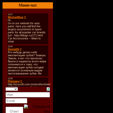
Дата выпу
Мини-чат
2009
Количеств
(mixed CD
Формат:
M
Битрейт:
Время зву
2:32:00 mi
Размер:
3
Tracklist: