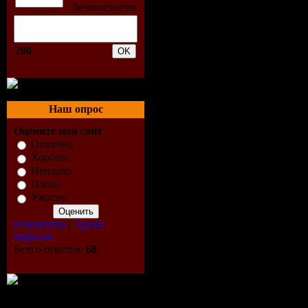
CD1: Gree
2009 (Mixe
200
Neumann)
01. John Da
Наш опрос
Lonely Bea
Оцените мой сайт
Отлично
02. Cally 
Хорошо
Неплохо
(Anonym R
Плохо
Ужасно
03. Precio
Результаты
|
Архив
опросов
Voice Of P
Всего ответов:
68
04. Solom