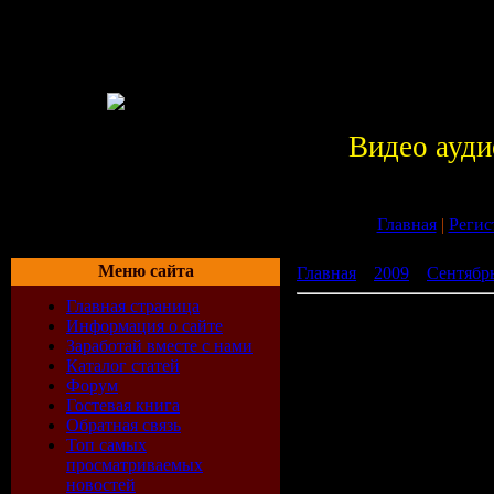
Видео ауди
Главная
|
Регис
Меню сайта
Главная
»
2009
»
Сентябр
Главная страница
XXXL Максимальный От Р
Информация о сайте
Заработай вместе с нами
Каталог статей
Форум
Гостевая книга
Обратная связь
Топ самых
просматриваемых
новостей