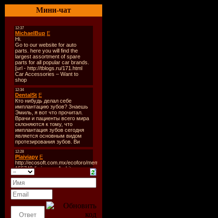
01. Д. Бил
Мини-чат
02. Корни 
03. Dj Pil
04. Макsи
05. Потап
06. А. Рыба
07. Sirius
08. Dj Sm
09. Диско
10. Е. Отр