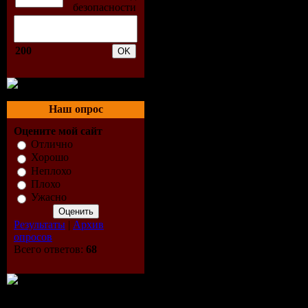
11. Валери
12. Чили -
200
13. К. Лел
14. А-Студ
Наш опрос
15. Н. Се
Оцените мой сайт
Отлично
16. Бис - 
Хорошо
Неплохо
17. Ф. Кир
Плохо
Ужасно
18. Бьянка
Результаты
|
Архив
опросов
19. Д. Ма
Всего ответов:
68
20. Mr. Cr