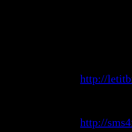
98. Мэри C
99. Зара -
100. Agent
Radio Mix
LetitBit.
http://leti
SMS4File.
скоростью
http://sms