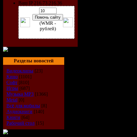
Ваш IP 216.73.216.36
(WMR -
рублей)
Год выпус
Разделы новостей
Количеств
Видеоклипы
[23]
Кино
[1101]
Время зву
Софт
[810]
Игры
[687]
Музыка МР3
[1366]
Формат|К
Metal
[0]
Всё для мобилы
[8]
Размер фа
Аудиокниги
[140]
Книги
[64]
Рабочий стол
[15]
Треклист: