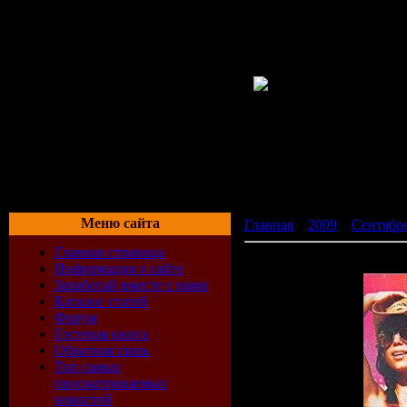
Меню сайта
Главная
»
2009
»
Сентябр
Главная страница
Puissance Dancefloor Sum
Информация о сайте
Заработай вместе с нами
Каталог статей
Форум
Гостевая книга
Обратная связь
Топ самых
просматриваемых
новостей