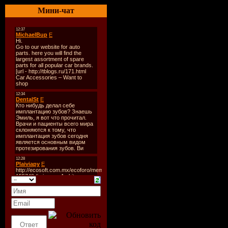
01 Jim K Ressource - Taka
Мини-чат
02 Desaparecidos VS Walter
03 Alex Gaudino & Jason R
04 Laurent Wolf & Mod Mar
05 Danny S - Keep Me Han
06 Sunrider - The Bomb
07 Antoine Clamaran & Tri
08 Hakimali & Jamie Sheper
09 Jessy Matador - Mini K
10 David Vendetta & Barbar
11 Ian Carey Project - Get
12 Discobitch - C'est Beau
13 Calvin Harris - I'm No
14 Underskorr - Maniac 09
15 Benjamin Braxton - N
16 Alan Pride - In Heaven 
17 Archesini & Farina - Ma
18 Kaskade - Be Still (Robb
19 Sidekick - Deep Fear
20 Arno Cost - Cyan (Radio
CD 2:
01 Mondotek - Alive
02 Hanna Hais & Tatana - 
03 Ibizi Music United - Lu