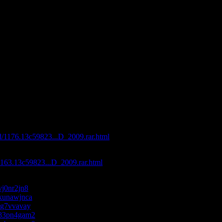
e
e
o Lugar
ouge
fe
 Down
nce
cefloor Summer 2009"
с максимальной скоростью:
ad/1176.13c59823...D_2009.rar.html
d/1163.13c59823...D_2009.rar.html
/vj0nr2jn8
s/kunawjnca
s/lg7vvavay
es/83pn4gam2