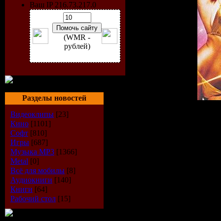
Ваш IP 216.73.217.0
(WMR -
рублей)
Разделы новостей
Исполнитель:
VA
Видеоклипы
[23]
Альбом:
Puissance Dance
Кино
[1101]
Дата выпуска:
2009-08-
Софт
[810]
Стиль:
Dance
Игры
[687]
Количество композиций
Музыка МР3
[1366]
Время звучания:
298:16 
Metal
[0]
Размер:
419 Mb
Всё для мобилы
[8]
Битрейт:
VBR / 44.1kHz/ 
Аудиокниги
[140]
Книги
[64]
Tracklist:
Рабочий стол
[15]
----------
CD 1: