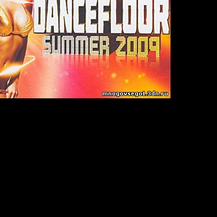
floor Summer 2009
06
:
80
min
Joint-Stereo