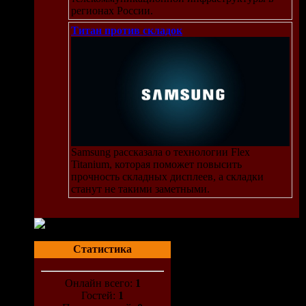
регионах России.
Титан против складок
Samsung рассказала о технологии Flex
Titanium, которая поможет повысить
прочность складных дисплеев, а складки
станут не такими заметными.
Статистика
Онлайн всего:
1
Гостей:
1