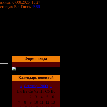
тница, 07.08.2026, 15:27
етствую Вас
Гость
|
RSS
Форма входа
05:56
Календарь новостей
«
Сентябрь 2009
»
Пн
Вт
Ср
Чт
Пт
Сб
Вс
1
2
3
4
5
6
7
8
9
10
11
12
13