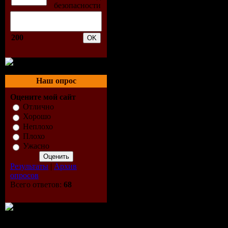
04 Jakarta - One Desire
05 Kymai - La Musique Es
06 Dave Darell - Children
07 Venus Kaly - Life (Flow
200
08 Skreatch VS Joe Smooth
09 Ame Caleen - A Demie-N
10 Chris Kaeser And D-Fun'
11 DJ Milan - Saga Africa
12 The Supermen Lovers VS
Наш опрос
13 Chic Flowerz VS M.Fl
14 Pizeta - Klezmer (Radio 
Оцените мой сайт
15 Alain Bertoni - Good T
Отлично
16 Pop Family - Emportes (
Хорошо
17 Dany P - New Life (Fu
Неплохо
18 Lidy V - Rendez-Vous A
Плохо
19 Power Flowerz - Let Th
Ужасно
20 Andrew Spencer feat Pit
Результаты
|
Архив
CD 3:
опросов
01 Naive New Beaters - Li
Всего ответов:
68
02 Da Fresh - Broken Dre
03 John Dahlback feat Bast
04 Laidbake Luke & Tom S
05 Candy - Feel It
06 Eddy Cabrera VS Thoma