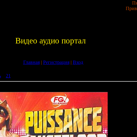
Пя
Прив
Видео аудио портал
Главная
|
Регистрация
|
Вход
ь
»
21
» Puissance Dancefloor Summer 2009
mer 2009