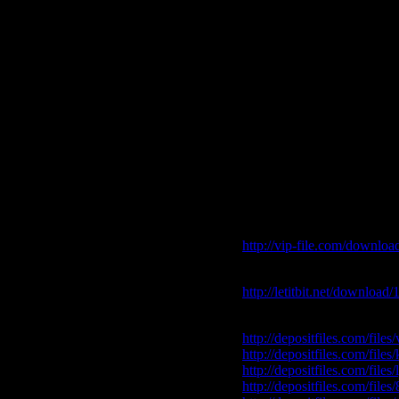
10 Afro Medusa - Pasilda
11 Ann Lee - 2 Times
12 Gusto - Disco's Reveng
13 Gala - Freed From Desir
14 Salome De Bahia - Outr
15 Disco Rouge - Disco R
16 Juice T - Love U For Li
17 Ultra Nate - Free
18 Paul Johnson - Get Get
19 Jestofunk - Say It Again
20 2 Unlimitted - Tribal Da
Скачать "Puissance Dan
Vip-File Одним файлом
http://vip-file.com/downlo
Letitbit Одним файлом:
http://letitbit.net/downloa
Depositfiles:
http://depositfiles.com/files
http://depositfiles.com/file
http://depositfiles.com/file
http://depositfiles.com/fil