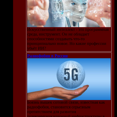
Искусственный интеллект - это программная
среда, инструмент. Он не обладает
способностями создавать что-то
принципиально новое. Но какие профессии
убьёт ИИ?
Радиофобия в России
Боязнь вышек сотовой связи, известная как
радиофобия, становится серьезным
препятствием для развития
телекоммуникационной инфраструктуры в