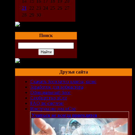
14
15
16
17
18
19
20
21
22
23
24
25
26
27
28
29
30
Поиск
Друзья сайта
Скачать бесплатно клипы, кино
Заработок для вебмастера
Официальный блог
Сообщество uCoz
FAQ по системе
Инструкции для uCoz
Учиться не всегда пригодится