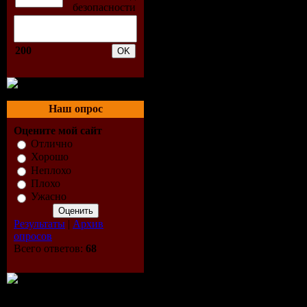
4. Lasgo - 
200
5. Calvin H
6. Dizzee R
Наш опрос
7. Gregor 
Оцените мой сайт
8. AxwellI
Отлично
Хорошо
Неплохо
- Leave Th
Плохо
Ужасно
9. Dimitri
Результаты
|
Архив
Tiny Wave
опросов
Всего ответов:
68
10. Armin 
Never