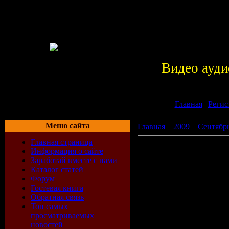
Видео ауди
Главная
|
Регис
Меню сайта
Главная
»
2009
»
Сентябр
Главная страница
Top Selection Volume 9 (2
Информация о сайте
Заработай вместе с нами
Каталог статей
Форум
Гостевая книга
Обратная связь
Топ самых
просматриваемых
новостей