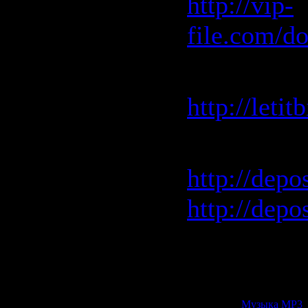
http://vip-
file.com/d
Letitbit 
http://leti
Depositfile
http://depo
http://depo
PS.
Rapidshar
Категория:
Музыка МР3
|