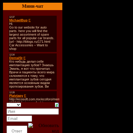
Количест
Мини-чат
Время зву
Размер:
11
Битрейт:
V
Tracklist:
----------
1. Bob Sin
2. Pitbull
3. David G
Over