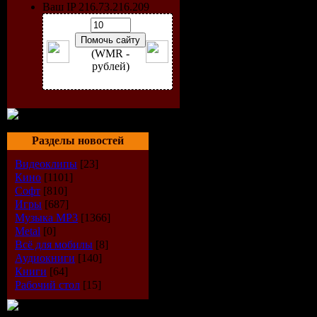
Ваш IP 216.73.216.209
(WMR -
рублей)
Разделы новостей
Видеоклипы
[23]
Кино
[1101]
Софт
[810]
Исполнит
Игры
[687]
Музыка МР3
[1366]
Альбом:
T
Metal
[0]
Всё для мобилы
[8]
Аудиокниги
[140]
Дата выпу
Книги
[64]
Рабочий стол
[15]
Стиль:
Ho