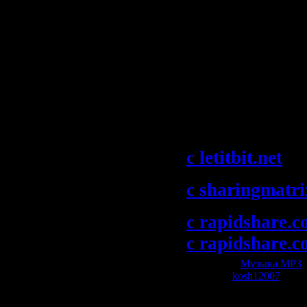
22:55 7.00 blue 
grove - heading
remix) [diverte
Скачать "Pedr
Mellomania Vo
Anthems 065 (
c letitbit.net
c sharingmatr
c rapidshare.c
c rapidshare.c
Категория:
Музыка МР3
|
Добавил:
kosh12007
| Рей
Всего комментариев:
0