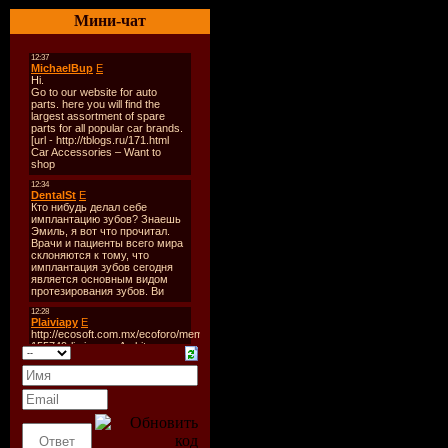
Качество
: 256
Мини-чат
Размер
: ~ 112
TrackList
:
22:00 6.00 kany
lock down (raz
[white]
22:06 8.00 invi
feat.ange - beli
mix) [shah-musi
22:14 7.00 hyst
(flugschreiber 
music digital]
22:21 7.00 airba
ambra - wonders