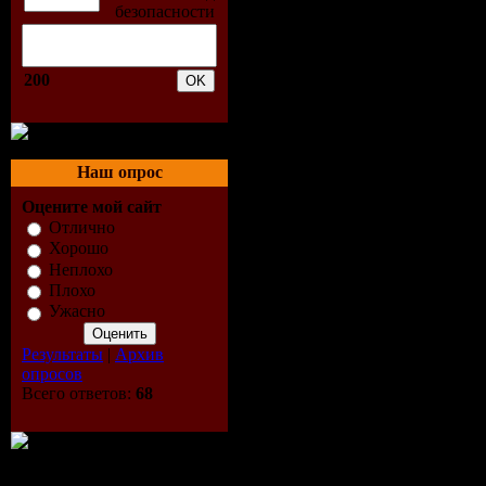
[black hole]
22:28 7.00 dj o
200
daniel heatcliff
remix) [black h
22:35 7.00 rich
Наш опрос
way home (exte
Оцените мой сайт
[magik muzik]
Отлично
Хорошо
22:42 6.00 amu
Неплохо
hewitt - crucify
Плохо
Ужасно
(original mix) [
Результаты
|
Архив
22:48 7.00 tranc
опросов
feat.claire willi
Всего ответов:
68
know (dereck r
[unearthed reco