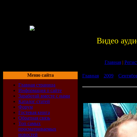
Видео ауди
Главная
|
Регис
Меню сайта
Главная
»
2009
»
Сентябр
Mellomania Vocal Trance A
Главная страница
Информация о сайте
Pedro Del Mar - Mellomani
Заработай вместе с нами
Anthems 065 (10-08-2009)
Каталог статей
Форум
Гостевая книга
Обратная связь
Топ самых
просматриваемых
новостей