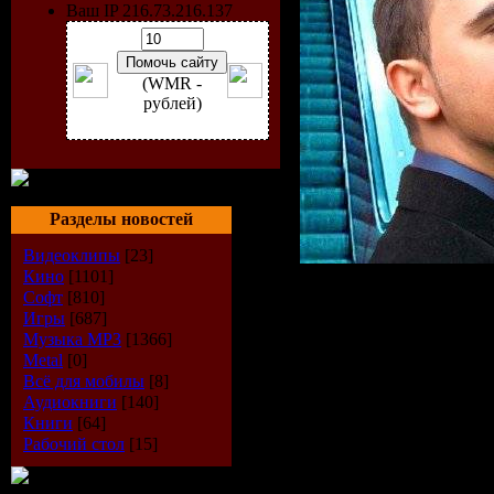
Ваш IP 216.73.216.137
(WMR -
рублей)
Разделы новостей
Видеоклипы
[23]
Кино
[1101]
Исполнитель
:
Софт
[810]
Игры
[687]
Радиошоу
: Me
Музыка МР3
[1366]
Trance Anthem
Metal
[0]
Всё для мобилы
[8]
Стиль
: Trance
Аудиокниги
[140]
Книги
[64]
Дата
: 10-08-2
Рабочий стол
[15]
Радио
: Di.fm