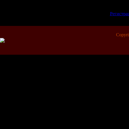
Добавлять коммент
зарегистрированн
[
Регистра
Copyr