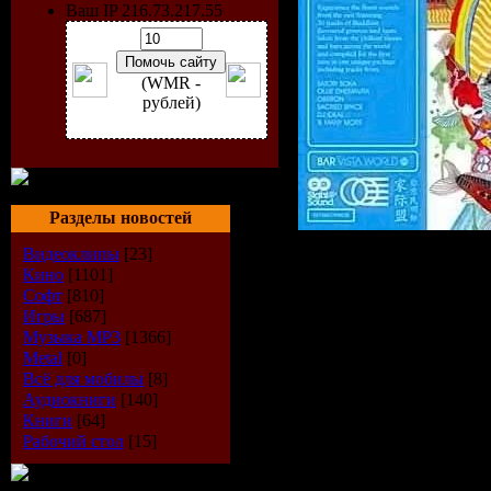
Ваш IP 216.73.217.55
(WMR -
рублей)
Разделы новостей
Видеоклипы
[23]
Кино
[1101]
artist:
Vari
Софт
[810]
Игры
[687]
Музыка МР3
[1366]
title
: Bar V
Metal
[0]
Всё для мобилы
[8]
Style
: Loun
Аудиокниги
[140]
Книги
[64]
Date of rea
Рабочий стол
[15]