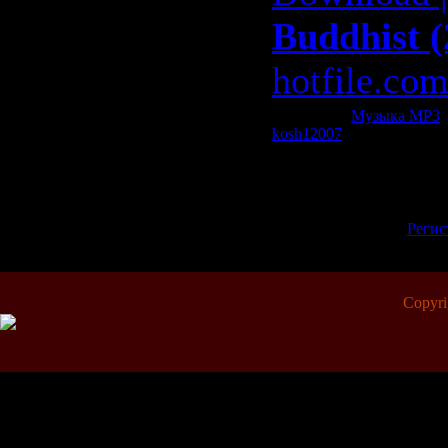
Buddhist (
hotfile.com
Категория:
Музыка МР3
|
kosh12007
| Рейтинг: 0.0/0
Всего комментариев:
0
Добавлять комментарии м
пол
[
Регис
Copyr