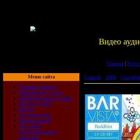
Видео ауди
Главная
|
Регис
Меню сайта
Главная
»
2009
»
Сентябр
Главная страница
Bar Vista - Buddhist (2009)
Информация о сайте
Заработай вместе с нами
Каталог статей
Форум
Гостевая книга
Обратная связь
Топ самых
просматриваемых
новостей