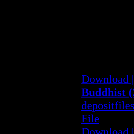
Games (Ro
3:04
15. Gatewa
Path 3:55
Download
Download 
Buddhist (
depositfile
File
Download 