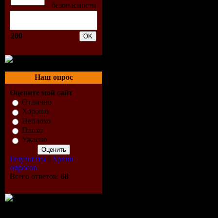
Voices (Du
03. Satori 
200
(Vista Mix
04. Pattaya
Наш опрос
Without Ju
Оцените мой сайт
05. Ollie 
Отлично
Хорошо
Неплохо
1000 Years
Плохо
Ужасно
3:35
Результаты
|
Архив
06. Mae H
опросов
Всего ответов:
68
Willing Em
(Original) 