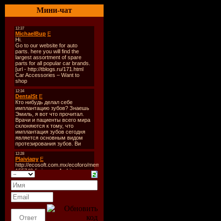
Format
: 
Мини-чат
Qualityо:
1
Size:
151 
Tracklist
Disc 1
01. Navigat
Enlightenm
Mix) 3:41
02. Kabbat 