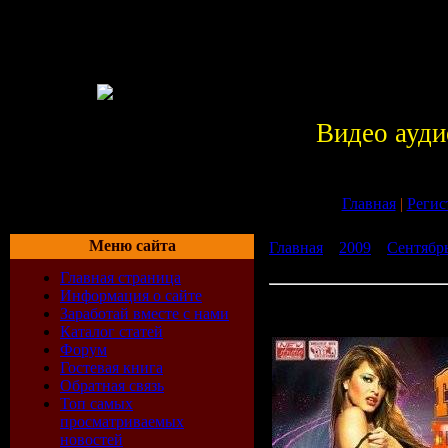
Видео ауди
Главная
|
Регис
Меню сайта
Главная
»
2009
»
Сентябр
«Главная дискотека август
Главная страница
Информация о сайте
Сборник «Главная дискот
Заработай вместе с нами
год.
Каталог статей
Форум
Гостевая книга
Обратная связь
Топ самых
просматриваемых
новостей