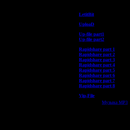
Скачать музыку На Стр
LetitBit
UploaD
Up-file part1
Up-file part2
Rapidshare part 1
Rapidshare part 2
Rapidshare part 3
Rapidshare part 4
Rapidshare part 5
Rapidshare part 6
Rapidshare part 7
Rapidshare part 8
Vip-File
Категория:
Музыка МР3
|
Всего комментариев:
0
Добавлять ком