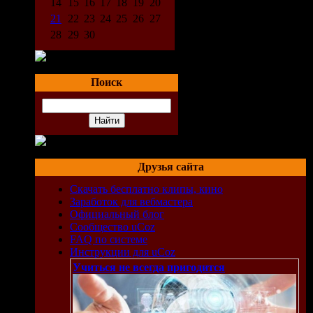
14
15
16
17
18
19
20
21
22
23
24
25
26
27
28
29
30
Поиск
Друзья сайта
Скачать бесплатно клипы, кино
Заработок для вебмастера
Официальный блог
Сообщество uCoz
FAQ по системе
Инструкции для uCoz
Учиться не всегда пригодится