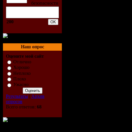
027 В.Петлюра - В город
028 А. Дюмин И А. Кузне
029 С.Крава - Октябрськ
030 В.Петлюра - Золотит
200
031 Жека - Трескоеды
032 А.Дюмин - Партаки
033 С.Крава - В прошло
034 С.Крава - Пусть не к
035 Жека - Бродяга (дуэт
Наш опрос
036 А.Дюмин - Одна у м
Оцените мой сайт
037 Жека & Д. Теркулова
038 В.Петлюра - Родител
Отлично
039 Жека - Черный ворон
Хорошо
040 А.Дюмин - Мусорок
Неплохо
041 С.Крава - Маугли
Плохо
042 В.Петлюра - Весна
Ужасно
043 Жека - Притяжение 
044 А.Дюмин - Аленка
Результаты
|
Архив
045 С.Крава - Постучалас
опросов
046 В.Петлюра - Маринк
Всего ответов:
68
047 Жека - Коля Коля Ко
048 А.Дюмин - Наша жиз
049 С.Крава - Я стараюсь
050 В.Петлюра - Свидан
051 Жека - Столыпин