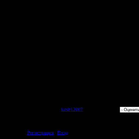
унах Удачи
 Просмотров: 742 | Добавил:
kosh12007
| Рейтинг: 0.0/0 |
ментарии могут только зарегистрированные пользователи.
[
Регистрация
|
Вход
]