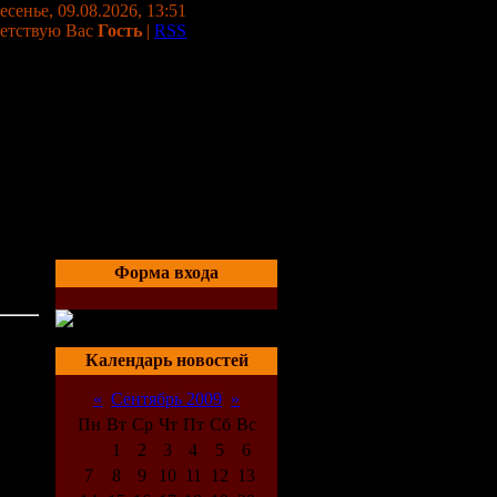
сенье, 09.08.2026, 13:51
етствую Вас
Гость
|
RSS
Форма входа
она
05:58
Календарь новостей
«
Сентябрь 2009
»
Пн
Вт
Ср
Чт
Пт
Сб
Вс
1
2
3
4
5
6
7
8
9
10
11
12
13