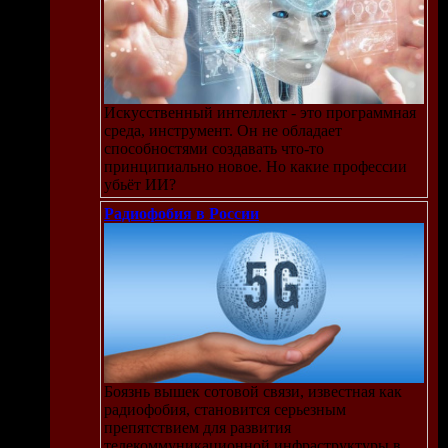
Искусственный интеллект - это программная
среда, инструмент. Он не обладает
способностями создавать что-то
принципиально новое. Но какие профессии
убьёт ИИ?
Радиофобия в России
Боязнь вышек сотовой связи, известная как
радиофобия, становится серьезным
препятствием для развития
телекоммуникационной инфраструктуры в