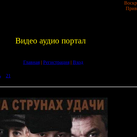
Воскре
Прив
Видео аудио портал
Главная
|
Регистрация
|
Вход
ь
»
21
» VA - На Струнах Удачи - Лучший сборник русского шанс
 Лучший сборник русского шансона (2009)