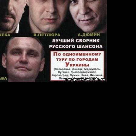
дачи
4.1KHz/ Joint Stereo
 С А. Дюминым)