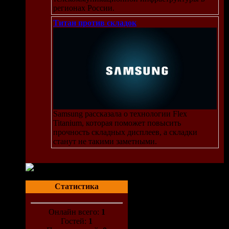
регионах России.
Титан против складок
Samsung рассказала о технологии Flex
Titanium, которая поможет повысить
прочность складных дисплеев, а складки
станут не такими заметными.
Статистика
Онлайн всего:
1
Гостей:
1