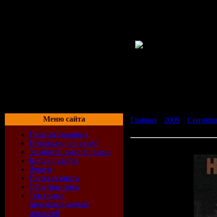
Меню сайта
Главная
»
2009
»
Сентябр
(2009)
Главная страница
Информация о сайте
VA - На Струнах Удачи -
Заработай вместе с нами
Каталог статей
Форум
Гостевая книга
Обратная связь
Топ самых
просматриваемых
новостей