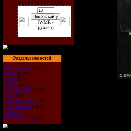
Ваш IP 216.73.217.146
(WMR -
рублей)
Разделы новостей
Видеоклипы
[23]
Кино
[1101]
Софт
[810]
Игры
[687]
Артист:
VA
Музыка МР3
[1366]
Название:
На Струнах У
Metal
[0]
Качество: 256-320kbps / 4
Всё для мобилы
[8]
Жанр:Шансон
Аудиокниги
[140]
Год: 2009
Книги
[64]
Размер: 684.13 мб
Рабочий стол
[15]
Треклист:
001 Жека - Байкал (Дуэт