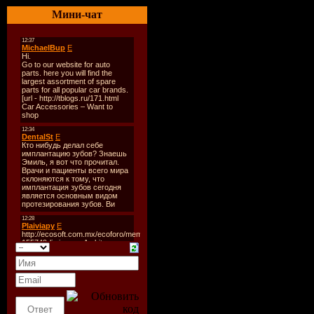
002 В.Петлюра - Цыганс
Мини-чат
003 А.Дюмин и гр.Попут
004 С.Крава - Курортный
005 ЖЕКА - КАК ОСЕ
006 В.Петлюра - Цвела а
007 С.Крава - Черный во
008 Жека - Скоро, Скоро
009 А.Дюмин - ЯРАП
010 В.Петлюра - Над во
011 С.Крава - Волк
012 А.Дюмин - Кто страд
013 Жека - Золотко
014 В.Петлюра - Пьяная
015 Жека - Сосны - кедр
016 А.Дюмин - Так и пока
017 С.Крава - Сила маки
018 В.Петлюра - Наколоч
019 С.Крава - Дядя Ваня
020 А.Дюмин - Цветы из
021 С.Крава - За спиной 
022 Жека - Цыганка
023 В.Петлюра - Аленуш
024 А.Дюмин - Зараза, бр
025 С.Крава - Жизнь как
026 Жека - Гололед