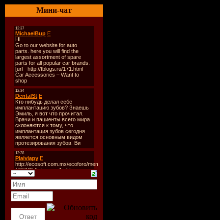
Год выход
Мини-чат
Стиль:
Min
Качество:
Format:
U
Количеств
Размер:
43
восстанов
http://www
02.htm
^^^Прослу