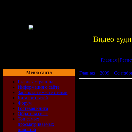
Видео ауди
Главная
|
Регис
Меню сайта
Главная
»
2009
»
Сентябр
Главная страница
Budenzauber pres Life Is W
Информация о сайте
Заработай вместе с нами
Каталог статей
Форум
Гостевая книга
Обратная связь
Топ самых
просматриваемых
новостей