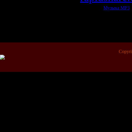
Категория:
Музыка МР3
|
Всего комментариев:
0
Добав
Copyr