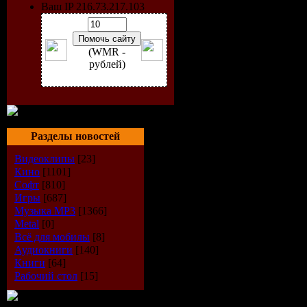
Ваш IP 216.73.217.103
(WMR -
рублей)
Разделы новостей
Видеоклипы
[23]
Кино
[1101]
Софт
[810]
Альбом:
B
Игры
[687]
Музыка МР3
[1366]
Vol 5
Metal
[0]
Всё для мобилы
[8]
Аудиокниги
[140]
Record La
Книги
[64]
Рабочий стол
[15]
Catalogue