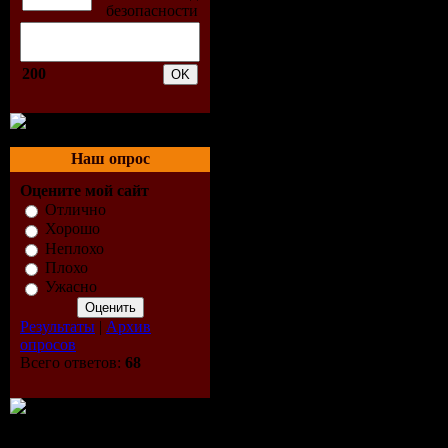
Tracklist:
200
01. Norman
02. Carlos
Наш опрос
03. Mastiks
Оцените мой сайт
Отлично
04. Flavio 
Хорошо
Неплохо
Dan remix)
Плохо
Ужасно
05. 2Buddi
Результаты
|
Архив
опросов
06. Mijk Va
Всего ответов:
68
Ercolino r