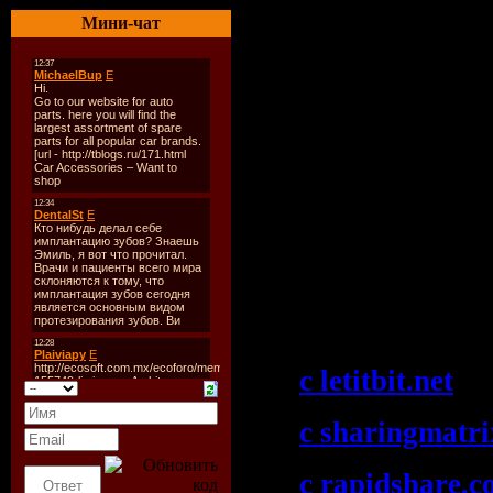
Качество
: 256
Мини-чат
Размер
: 111 
Формат шоу:
1
еженедельно
TrackList
:
In Search .......
Скачать "Blan
The Mix (2009 
08-2009)":
c letitbit.net
c sharingmatr
c rapidshare.c