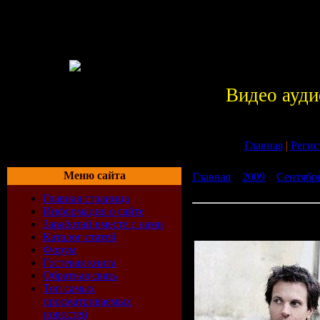
Видео ауди
Главная
|
Регис
Меню сайта
Главная
»
2009
»
Сентябр
The Mix (2009 week 36) (3
Главная страница
Информация о сайте
Blank and Jones - The Mix
Заработай вместе с нами
08-2009)
Каталог статей
Форум
Гостевая книга
Обратная связь
Топ самых
просматриваемых
новостей