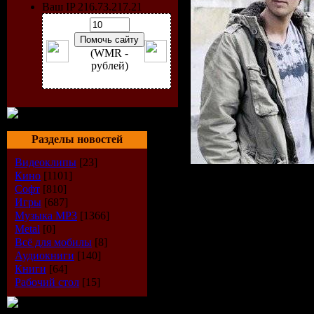
Ваш IP 216.73.217.21
(WMR -
рублей)
Разделы новостей
Видеоклипы
[23]
Кино
[1101]
Исполнитель
:
Софт
[810]
Игры
[687]
Jones
Музыка МР3
[1366]
Радиошоу
: Th
Metal
[0]
Всё для мобилы
[8]
Стиль
: Trance
Аудиокниги
[140]
Дата
: 31-08-2
Книги
[64]
Рабочий стол
[15]
Радио
: Di.fm