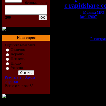
c rapidshare.c
Категория:
Музыка МР3
|
Добавил:
kosh12007
| Рей
200
Всего комментариев:
0
Добавлять коммент
зарегистрированн
Наш опрос
[
Регистра
Оцените мой сайт
Отлично
Хорошо
Неплохо
Плохо
Ужасно
Результаты
|
Архив
опросов
Всего ответов:
68