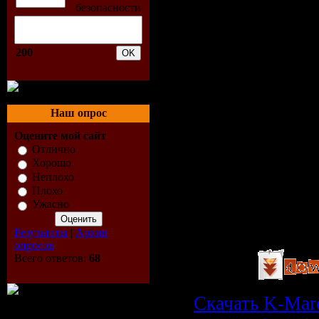
07 Take It Slow
08 Change The 
Belly & Rad
200
09 Never Walk 
Odessa Thornhi
10 Missing You
Наш опрос
11 Not Your T
Оцените мой сайт
Отлично
12 Take You Aw
Хорошо
Неплохо
Jonas
Плохо
13 Keep My Gr
Ужасно
14 Celebration
Результаты
|
Архив
опросов
Всего ответов:
68
Скачать K-Maro