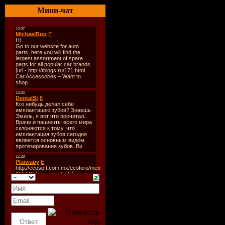
Битрейт аудио
Мини-чат
с,Stereo
Продолжитель
00:56:58
размер:
74.7 
Трэклист:
01 Out In The S
02 Let It Show
03 Love It Or L
Imposs
04 Take You A
05 All Over Ag
06 Good Old D