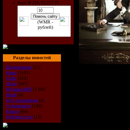
Ваш IP 216.73.217.35
(WMR -
рублей)
Разделы новостей
Видеоклипы
[23]
Исполнитель:
Кино
[1101]
Софт
[810]
Альбом:
Perfec
Игры
[687]
Музыка МР3
[1366]
Жанр:
R&B
Metal
[0]
Год выпуска 
Всё для мобилы
[8]
Аудиокниги
[140]
Общее количе
Книги
[64]
14
Рабочий стол
[15]
Формат:
MP3