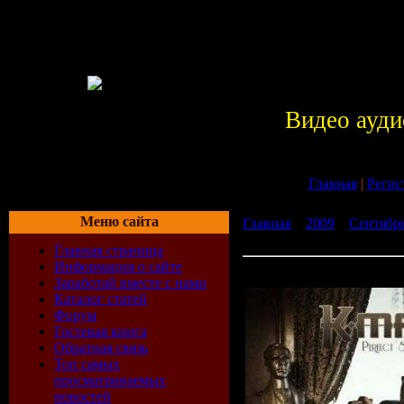
Видео ауди
Главная
|
Регис
Меню сайта
Главная
»
2009
»
Сентябр
Stranger(2008)
Главная страница
Информация о сайте
K-Maro - Perfect Stranger(
Заработай вместе с нами
Каталог статей
Форум
Гостевая книга
Обратная связь
Топ самых
просматриваемых
новостей