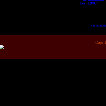
Добавил:
kosh12007
| Рей
Всего комментариев:
0
Добавлять коммент
зарегистрированн
[
Регистра
Copyr