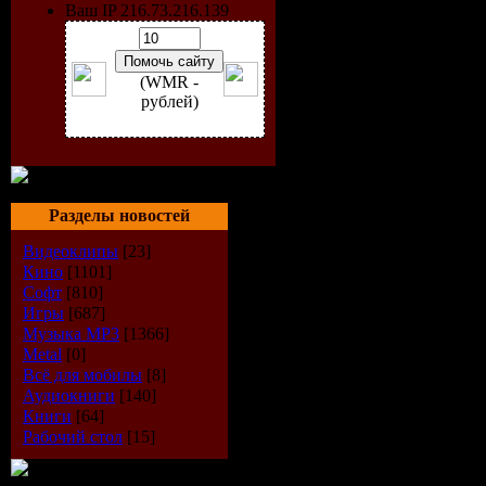
Ваш IP 216.73.216.139
(WMR -
рублей)
Разделы новостей
Видеоклипы
[23]
Кино
[1101]
Софт
[810]
Исполнит
Игры
[687]
Музыка МР3
[1366]
Альбом:
B
Metal
[0]
Всё для мобилы
[8]
Аудиокниги
[140]
Дата выпу
Книги
[64]
Рабочий стол
[15]
Стиль:
Ho