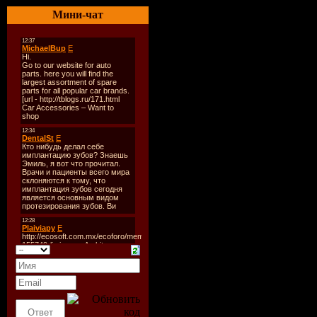
Количест
Мини-чат
Время зву
Размер:
21
Битрейт:
V
Tracklist:
----------
CD 1:
01. Sebasti
02. Spiritc
03. Lauer 