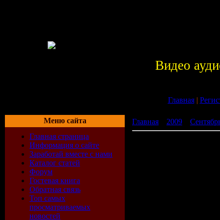
Видео ауди
Главная
|
Регис
Меню сайта
Главная
»
2009
»
Сентябр
Главная страница
Best Nights Ever Beach Par
Информация о сайте
Заработай вместе с нами
Каталог статей
Форум
Гостевая книга
Обратная связь
Топ самых
просматриваемых
новостей