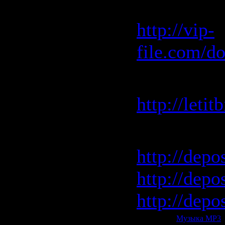
Vip-File 
http://vip-
file.com/d
Letitbit 
http://leti
Depositfile
http://depo
http://depo
http://depos
Категория:
Музыка МР3
|