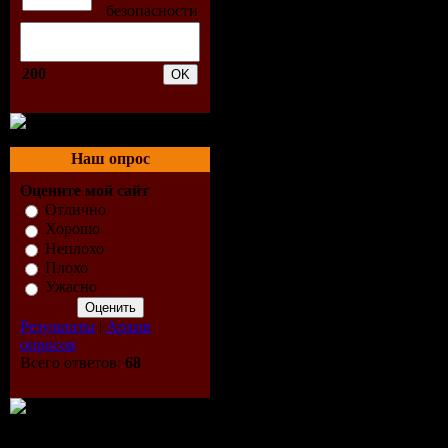
(Vocal Mix
200
04. Jazzlou
Kwoks Obs
Наш опрос
05. Physics
Оцените мой сайт
Luxurious 
Отлично
Хорошо
Неплохо
06. East W
Плохо
Ужасно
Eyes (Tucc
Результаты
|
Архив
07. New Mo
опросов
Всего ответов:
68
LEFT Remi
08. Joshua