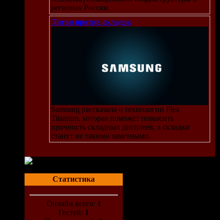
регионах России.
Титан против складок
Samsung рассказала о технологии Flex
Titanium, которая поможет повысить
прочность складных дисплеев, а складки
.html
станут не такими заметными.
.html
.html
.html
Статистика
Онлайн всего:
1
Гостей:
1