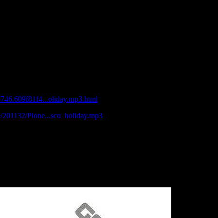
a de Luna.
e Race.
r Your Love.
Me.(I Want Your Body)
gamix.
er®Studio 33,5 - Summer a disco holiday
/6746.609f81f4...oliday.mp3.html
le/201132/Pione...sco_holiday.mp3
s/258567987/Pioneer_Studio_33_5_-_Summer_a_disco_holiday.part4.rar
s/258567563/Pioneer_Studio_33_5_-_Summer_a_disco_holiday.part3.rar
s/258567174/Pioneer_Studio_33_5_-_Summer_a_disco_holiday.part2.rar
s/258568052/Pioneer_Studio_33_5_-_Summer_a_disco_holiday.part1.rar
ановление