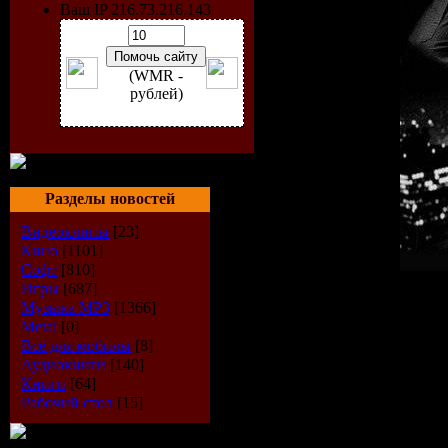
Ваш IP 216.73.216.143
(WMR -
рублей)
Разделы новостей
Видеоклипы
[23]
Кино
[1101]
Софт
[810]
Игры
[687]
Категория:
Сборник
Музыка МР3
[1366]
Исполнитель:
VA
Metal
[0]
Название диска:
Pioneer
Всё для мобилы
[8]
Жанр:
Disco, Dance
Аудиокниги
[140]
Год Выпуска:
2009
Книги
[64]
Количество треков:
Муз
Рабочий стол
[15]
Время Звучания:
154 ми
Формат | Качество:
Мр3 
Размер файла:
283 Мб