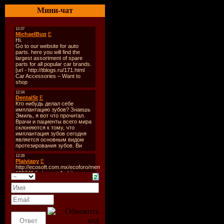
Залито на:
Letitbit.net, 
Мини-чат
Музыка идёт в режиме: 
Настоящий танцевальны
Треклист:
01.The Hurricanes - Only 
02.Video Kids - Do The Ra
03.Visitors - One Way Ticke
04.The Attic - Flash in the n
05.Danuta - Touch My Hear
06.Boytronic - I Will Surviv
07.Kay Franzes - Burning D
08.Secret Lovers - I See It 
09.Pia Zadora - When The R
10.Jessica - Like Burning St
11.Baltimora - Tarzan Boy.
12.Congo Band - Africana
13.Boney M - Happy Song
14.Cliff Wedge - Angel Eye
15.Creative Connection - 
16.Bodies Without Organs -
17.David Hasselhoff - Je 
18.Grant Miller - Wings of
19.Charlie G. - L`Lama L`