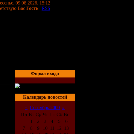
сенье, 09.08.2026, 15:12
етствую Вас
Гость
|
RSS
Форма входа
e
06:06
Календарь новостей
«
Сентябрь 2009
»
Пн
Вт
Ср
Чт
Пт
Сб
Вс
1
2
3
4
5
6
7
8
9
10
11
12
13