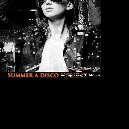
®Studio 33,5 - Summer a disco holiday
ыка идёт в режиме: Нон-стоп.
н.
| 256 кб/с