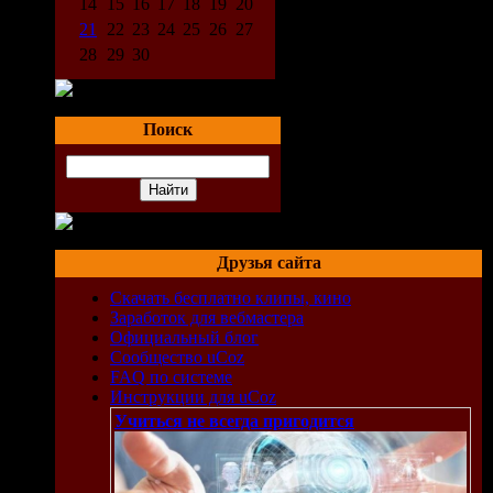
14
15
16
17
18
19
20
21
22
23
24
25
26
27
28
29
30
Поиск
Друзья сайта
Скачать бесплатно клипы, кино
Заработок для вебмастера
Официальный блог
Сообщество uCoz
FAQ по системе
Инструкции для uCoz
Учиться не всегда пригодится