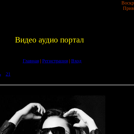
Воскре
Прив
Видео аудио портал
Главная
|
Регистрация
|
Вход
ь
»
21
» Pioneer®Studio 33,5 - Summer a disco holiday + Garnica - Ca
er a disco holiday + Garnica - Cae Nieve En Caracas (2009)