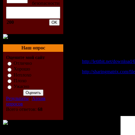
20.Tony Esposito - Kalimb
21.Amadeus Liszt - Win Th
22.Barbarrella - Sucker Fo
23.Fake - Frogs In Spain.
200
24.Samantha Fox - Touch 
25.Bananarama - Venus.
26.K.B.Caps - Julia.
27.Silent Circle - Mini Me
Наш опрос
Download|Скачать
Pione
Оцените мой сайт
http://letitbit.net/download
Отлично
Хорошо
http://sharingmatrix.com/fi
Неплохо
Плохо
http://rapidshare.com/file
Ужасно
http://rapidshare.com/file
http://rapidshare.com/file
http://rapidshare.com/file
Результаты
|
Архив
опросов
Добавлено 5% на восст
Всего ответов:
68