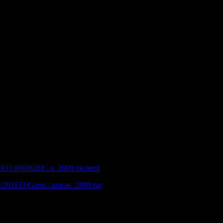
.
| 320 кб/с
Sharingmatrix.com (партов: 1); Rapidshare.com (партов: 2)
o Influences Mix by Jaume'tic)
)
ca - Cae Nieve En Caracas (2009)
/8933.8060620f...s_2009.rar.html
le/201133/Garni...aracas_2009.rar
es/258566497/Garnica_Cae_Nieve_En_Caracas_2009.part1.rar.html
es/258566870/Garnica_Cae_Nieve_En_Caracas_2009.part2.rar.html