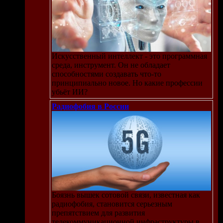
Искусственный интеллект - это программная
среда, инструмент. Он не обладает
способностями создавать что-то
принципиально новое. Но какие профессии
убьёт ИИ?
Радиофобия в России
Боязнь вышек сотовой связи, известная как
радиофобия, становится серьезным
препятствием для развития
телекоммуникационной инфраструктуры в