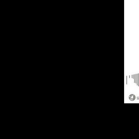
Категория:
Альбом
Исполнитель:
Garnica
Название диска:
Cae Nie
Жанр:
Techno
Год Выпуска:
2009