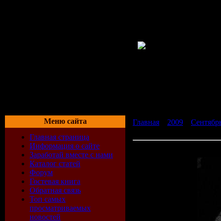
Меню сайта
Главная
»
2009
»
Сентябр
Nieve En Caracas (2009)
Главная страница
Информация о сайте
Pioneer®Studio 33,5 - Summ
Заработай вместе с нами
Каталог статей
Форум
Гостевая книга
Обратная связь
Топ самых
просматриваемых
новостей