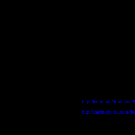
Количество треков:
9
Время Звучания:
64 мин
Формат | Качество:
mр3 
Размер файла:
155 Мб
Залито на:
Letitbit.net, 
Треклист:
01. Cae Nieve En Caracas
02. Hiele Sobre Arena
03. Deeper
04. Fix Me!
05. The Lucky Guy
06. Aerobus
07. Easier For You
08. The Lucky Guy (Topolin
09. Laderas (Matzak Remix
Download|Скачать
Garni
http://letitbit.net/download
http://sharingmatrix.com/fi
http://rapidshare.com/fil
http://rapidshare.com/fil