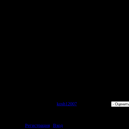
 Remix)
emix)
 Просмотров: 434 | Добавил:
kosh12007
| Рейтинг: 0.0/0 |
ментарии могут только зарегистрированные пользователи.
[
Регистрация
|
Вход
]