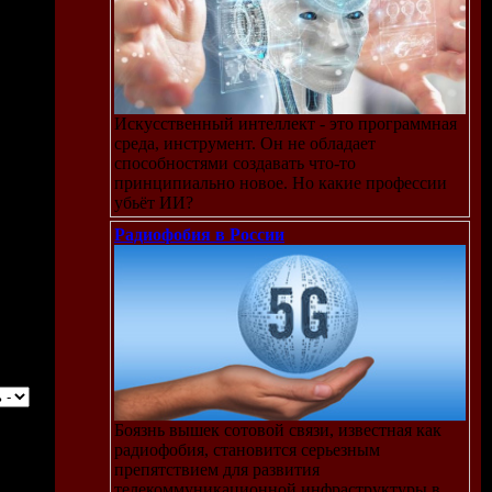
Искусственный интеллект - это программная
среда, инструмент. Он не обладает
способностями создавать что-то
принципиально новое. Но какие профессии
убьёт ИИ?
Радиофобия в России
Боязнь вышек сотовой связи, известная как
радиофобия, становится серьезным
препятствием для развития
телекоммуникационной инфраструктуры в