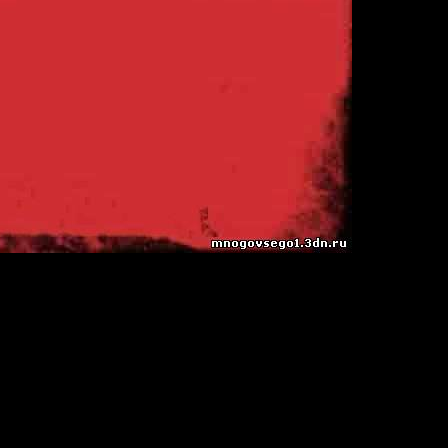
dings Red
9
e Trance)
le
min
ar)
 44.1KHz / Joint Stereo