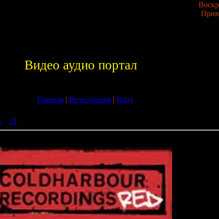
Воскре
Прив
Видео аудио портал
Главная
|
Регистрация
|
Вход
ь
»
21
» Dakota - Sin City (27-07-2009)
009)