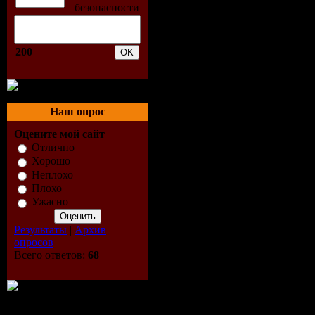
200
Наш опрос
Оцените мой сайт
Отлично
Хорошо
Неплохо
Плохо
Ужасно
Результаты
|
Архив
опросов
Всего ответов:
68