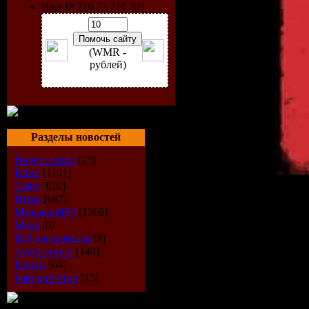
Ваш IP 216.73.216.201
(WMR -
рублей)
Разделы новостей
Видеоклипы
[23]
Кино
[1101]
Софт
[810]
Исполнитель:
Dakota
Игры
[687]
Диск:
Sin City
Музыка МР3
[1366]
Лэйбл:
Coldharbour Recor
Metal
[0]
Каталог#:
COLD016
Всё для мобилы
[8]
Год Выпуска:
27-07-200
Аудиокниги
[140]
Стиль:
Trance (Progressiv
Книги
[64]
Формат:
MP3, WEB, Sing
Рабочий стол
[15]
Время Звучания:
23:89 
Размер Файла:
~57 MB (r
Качество:
320kbps (cbr) /