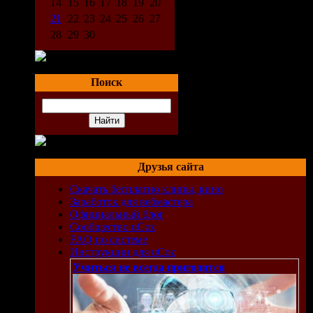
14
15
16
17
18
19
20
21
22
23
24
25
26
27
28
29
30
Поиск
Друзья сайта
Скачать бесплатно клипы, кино
Заработок для вебмастера
Официальный блог
Сообщество uCoz
FAQ по системе
Инструкции для uCoz
Учиться не всегда пригодится