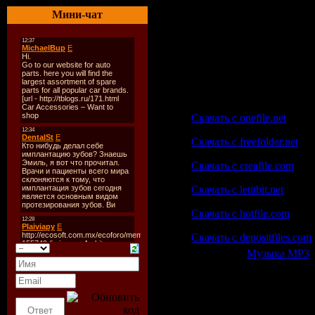
Трек:
3
Мини-чат
Track-list:
01. Sin City (Original Mix)
02. Sin City (Cosmic Gate
03. Sin City (Rex Mundi R
Скачать | Download:
Скачать с onefile.net
Скачать с freefolder.net
Скачать с creafile.com
Скачать с letitbit.net
Скачать с hotfile.com
Скачать с depositfiles.com
Категория:
Музыка МР3
|
Всего комментариев:
0
Добавлять ком