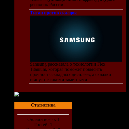
регионах России.
Титан против складок
Samsung рассказала о технологии Flex
Titanium, которая поможет повысить
прочность складных дисплеев, а складки
станут не такими заметными.
Статистика
Онлайн всего:
1
Гостей:
1