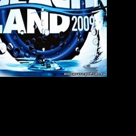
nd 2009
09
:
2 (Mixed + Cue)
n
Joint-Stereo