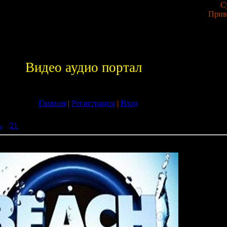
С
Прив
Видео аудио портал
Главная
|
Регистрация
|
Вход
ь
»
21
» Illusion Beach Land 2009