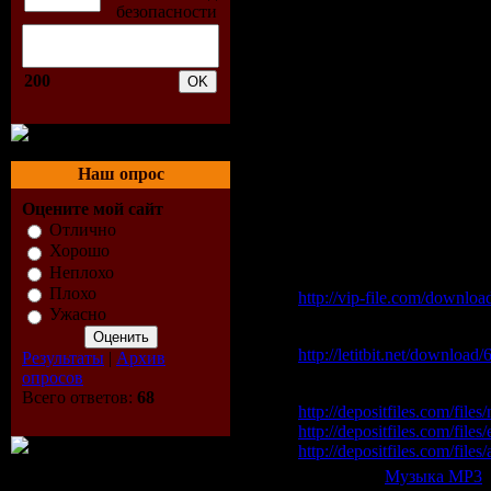
206. Afro Medusa - Pasild
207. David Jones - Thrille
208. Chocolate Puma & Bing
209. Andrew M & Peter K -
200
210. Joshua Grey & Bernie
Remix)
211. Joris Voorn - Sweep T
212. Carlos Russo - Endles
213. &Me - F.I.R. (Origina
Наш опрос
214. Michel Cleis - La Mez
215. Mason - Kippenschwi
Оцените мой сайт
Отлично
Скачать "Illusion Beach
Хорошо
Неплохо
Vip-File Одним файлом
Плохо
http://vip-file.com/downlo
Ужасно
Letitbit Одним файлом:
http://letitbit.net/downloa
Результаты
|
Архив
опросов
Depositfiles:
Всего ответов:
68
http://depositfiles.com/file
http://depositfiles.com/files
http://depositfiles.com/files
Категория:
Музыка МР3
|