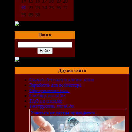
14
15
16
17
18
19
20
21
22
23
24
25
26
27
28
29
30
Поиск
Друзья сайта
Скачать бесплатно клипы, кино
Заработок для вебмастера
Официальный блог
Сообщество uCoz
FAQ по системе
Инструкции для uCoz
Учиться не всегда пригодится