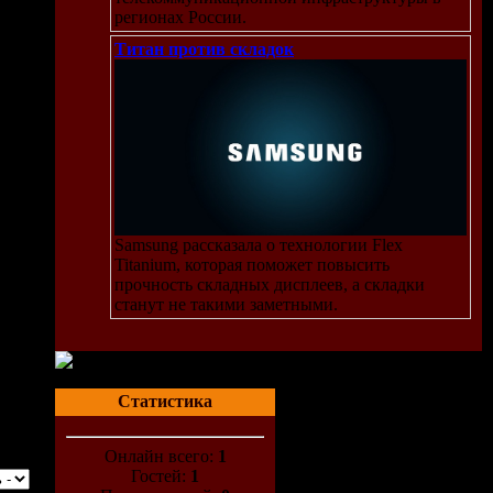
регионах России.
Титан против складок
orne
Samsung рассказала о технологии Flex
Titanium, которая поможет повысить
прочность складных дисплеев, а складки
станут не такими заметными.
Статистика
Онлайн всего:
1
Гостей:
1