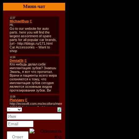
----------
Мини-чат
CD 1:
101. David Guetta ft Kell
102. Sylver - Foreign Affa
103. Royksopp - The Girl 
104. Klaas Meets Haddaway
105. Sidney Samson - River
106. FLG - Amplifier
107. Wolfgang Gartner & Fr
108. Milk Inc - Blackout 
109. DNM & Dimaro - Con
110. Marcel Woods - Insid
111. Harrison Gump - Gon
112. Dave Kane - Zero + I
113. Three Drives - Greece
114. Armin Van Buuren ft 
115. Chicane - Poppiholla 
CD 2:
201. Sebastian Ingrosso - K
202. Moguai - Beatbox (P
203. Olav Basoski & Erick
204. Those Usual Suspects
205. Dimitri Vegas & Like