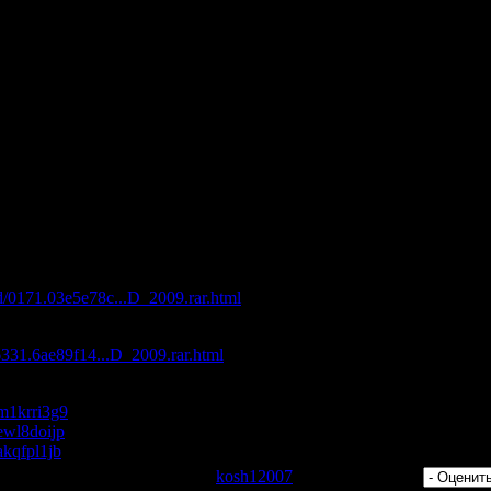
a (ATFC Remix)
r (David Jones Remix)
o Players - Disco Electrique (Vocal Mix)
 Cannon Smell 2009 (Slicerboys Remix)
-X ft Terri B - Naked In The Rain 2009 (King Richard & Etienne Ozb
he Floor (Original Mix)
s Love (F-Junior Remix)
l Mix)
cla
nger
 Land 2009"
с максимальной скоростью:
ad/0171.03e5e78c...D_2009.rar.html
d/6331.6ae89f14...D_2009.rar.html
s/m1krri3g9
/ewl8doijp
/akqfpl1jb
 Просмотров: 530 | Добавил:
kosh12007
| Рейтинг: 0.0/0 |