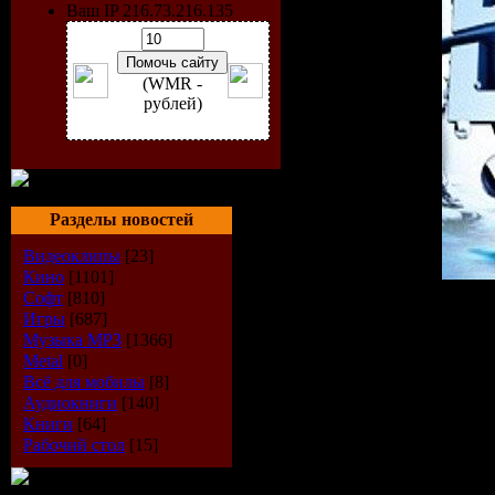
Ваш IP 216.73.216.135
(WMR -
рублей)
Разделы новостей
Видеоклипы
[23]
Кино
[1101]
Софт
[810]
Исполнитель:
VA
Игры
[687]
Альбом:
illusion beach la
Музыка МР3
[1366]
Дата выпуска:
21-08-20
Metal
[0]
Стиль:
House
Всё для мобилы
[8]
Количество композиций
Аудиокниги
[140]
Время звучания:
153 mi
Книги
[64]
Размер:
212 Mb
Рабочий стол
[15]
Битрейт:
VBR / 44.1kHz/ 
Tracklist: