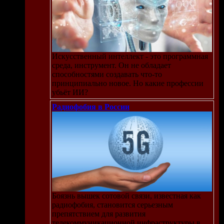
Искусственный интеллект - это программная
среда, инструмент. Он не обладает
способностями создавать что-то
принципиально новое. Но какие профессии
убьёт ИИ?
Радиофобия в России
Боязнь вышек сотовой связи, известная как
радиофобия, становится серьезным
препятствием для развития
телекоммуникационной инфраструктуры в