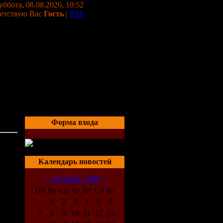
уббота, 08.08.2026, 10:52
етствую Вас
Гость
|
RSS
Форма входа
06:07
Календарь новостей
«
Сентябрь 2009
»
Пн
Вт
Ср
Чт
Пт
Сб
Вс
1
2
3
4
5
6
7
8
9
10
11
12
13