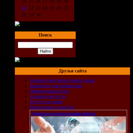
14
15
16
17
18
19
20
21
22
23
24
25
26
27
28
29
30
Поиск
Друзья сайта
Скачать бесплатно клипы, кино
Заработок для вебмастера
Официальный блог
Сообщество uCoz
FAQ по системе
Инструкции для uCoz
Учиться не всегда пригодится