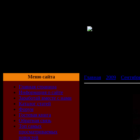
Меню сайта
Главная
»
2009
»
Сентябр
Главная страница
Tiesto - Live @ Cacao Bea
Информация о сайте
Заработай вместе с нами
Каталог статей
Форум
Гостевая книга
Обратная связь
Топ самых
просматриваемых
новостей