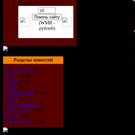
Ваш IP 216.73.216.145
(WMR -
рублей)
Разделы новостей
Исполнитель
: Tiesto
Видеоклипы
[23]
Радиошоу
: Live @ Cacao
Кино
[1101]
Стиль
: Trance
Софт
[810]
Дата
: 02-08-2009
Игры
[687]
Качество
: 320 kbps
Музыка МР3
[1366]
Размер
: ~ 561 MB
Metal
[0]
Всё для мобилы
[8]
TrackList
:
Аудиокниги
[140]
Книги
[64]
01. Alan Connor & Mike Me
Рабочий стол
[15]
02. Gui Boratto – No Turn
03. Michael Woods - Drop 
04. Nadia Ali – Love Stor