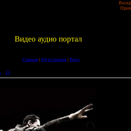
Воскре
Прив
Видео аудио портал
Главная
|
Регистрация
|
Вход
ь
»
21
» Tiesto - Live @ Cacao Beach Sunny Beach (Bulgaria) (02-08
ch Sunny Beach (Bulgaria) (02-08-2009)