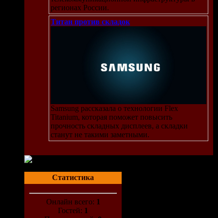
регионах России.
Титан против складок
Samsung рассказала о технологии Flex
Titanium, которая поможет повысить
прочность складных дисплеев, а складки
станут не такими заметными.
Статистика
Онлайн всего:
1
Гостей:
1