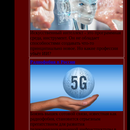
Искусственный интеллект - это программная
среда, инструмент. Он не обладает
способностями создавать что-то
принципиально новое. Но какие профессии
убьёт ИИ?
Радиофобия в России
Боязнь вышек сотовой связи, известная как
радиофобия, становится серьезным
препятствием для развития
телекоммуникационной инфраструктуры в