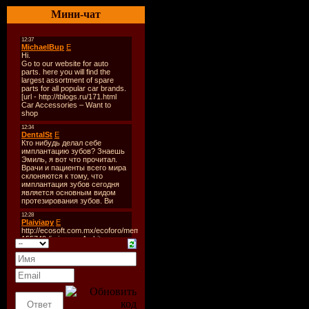
05. The Temper Trap – Swe
Мини-чат
06. Mr. Hudson Feat. Kany
07. Dimitri Vegas & Like 
08. Beyonce – Smash Into 
09. Reeves Feat. Alanah – 
10. Tiesto feat Priscilla Ahn
11. Who's who - Klack (Inp
12. Temple One pres. Tu Ca
13. Dustin Zahn – Stranger
14. Tiesto – Flight 643 (La
15. Avicii – Time To Get Ill
16. Eric Prydz – Pjanoo (D
17. Electrixx - Tetris
18. Randy Katana - You & 
19. Basement Jaxx – Raind
20. Wippenberg - Chakalak
21. Tiesto Feat. Christian 
22. Bloc Party – One More
23. Tiesto – Louder Than 
24. Tegan & Sara – Back I
25. Gareth Emery – Exposu
26. Rank 1 – L.E.D. There
27. Dokmai – Reason To Be
28. Tiesto Feat. BT – Lov
29. Little Boots – Earthqu