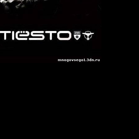
 Beach Sunny Beach (Bulgaria)
lange – I Love The Sunshine (Beltek Club Mix)
ing Back (David Tort The Mansion Remix)
Zone ( Club Mix )
y (Sultan & Ned Shepard Remix)