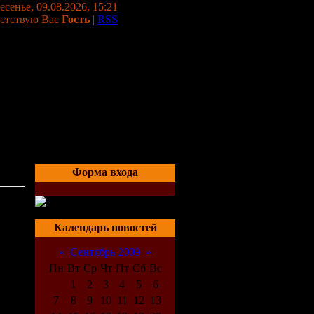
сенье, 09.08.2026, 15:21
етствую Вас
Гость
|
RSS
Форма входа
-2009)
06:09
Календарь новостей
«
Сентябрь 2009
»
Пн
Вт
Ср
Чт
Пт
Сб
Вс
1
2
3
4
5
6
7
8
9
10
11
12
13