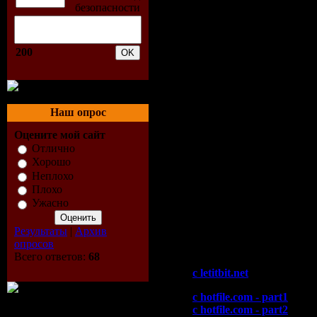
30. Yeah Yeah Yeahs – Head
31. Tiesto – Traffic (DJ Mo
32. Delerium – Silence (DJ
33. Calvin Harris – I?fm N
200
34. Tiesto – Elements Of Li
35. Jamie Harrison - Still
36. Breakfast - Remember
37. Tiesto – Just Be
38. Tiesto – He?fs A Pirate
Наш опрос
39. Tiesto – Adagio For Str
Оцените мой сайт
40. Dave 202 – Departure
41. Randy Katana - The H
Отлично
42. Marcel Woods – Inside
Хорошо
43. Tiesto Presents Allure
Неплохо
44. Reboot – Caminando
Плохо
45. Tiesto - Lethal Industr
Ужасно
46. Portishead – Roads (Su
47. Dusty Kids - America (T
Результаты
|
Архив
опросов
Скачать "Tiesto - Live @
Всего ответов:
68
c letitbit.net
c hotfile.com - part1
c hotfile.com - part2