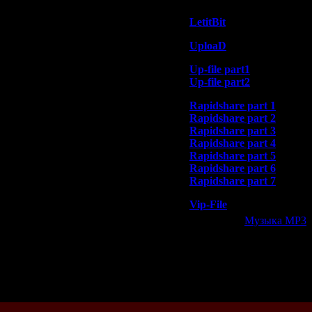
LetitBit
UploaD
Up-file part1
Up-file part2
Rapidshare part 1
Rapidshare part 2
Rapidshare part 3
Rapidshare part 4
Rapidshare part 5
Rapidshare part 6
Rapidshare part 7
Vip-File
Категория:
Музыка МР3
|
Всего комментариев:
0
Добавлять ком