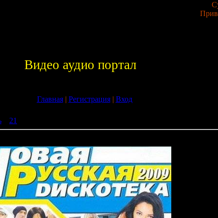
С
Прив
Видео аудио портал
Главная
|
Регистрация
|
Вход
ь
»
21
» VA - Сборник Новая русская дискотека 7 (2009)
ая дискотека 7 (2009)