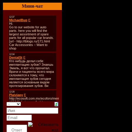
03. Blestyaschie - Znaesh m
Мини-чат
04. Ali - Po Nochnoy Mos
05. 3NT - Zerkala
06. Anna Sedokova - Privi
07. Gosha Kucenko i Chi-L
08. Vera Brejneva - Lyub
09. Bi-2 - Shar Zemnoy
10. Sveta - Ya Ne Znayu
11. K.V.A.T.R.O. - Ya Teb
12. Dj Max Korovaev, Dj K
13. Strit Opera - Idu Za To
14. Tema - Lyubvi
15. Roma Kenga - Novie 
16. Nastya Zadorojnaya - Ya
17. Dalina - Napishi
18. Jenya Topol - Davnim
19. Vlad Topalov - Satisfie
20. Nikolay Trubach i Egor 
21. Den Angela - Ledi Sud
22. Anika Dalinski - Dorog
23. Diana Gurckaya - Utro
24. Kolibaba - Dotla
25. Sirius - Otpusti Menya
26. Natali - Perviy Luch
27. Dato - Deja Vyu