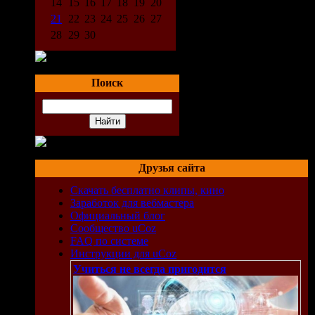
14
15
16
17
18
19
20
21
22
23
24
25
26
27
28
29
30
Поиск
Друзья сайта
Скачать бесплатно клипы, кино
Заработок для вебмастера
Официальный блог
Сообщество uCoz
FAQ по системе
Инструкции для uCoz
Учиться не всегда пригодится