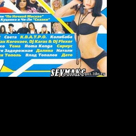
 дискотека 7
z/ Joint Stereo
e lyubov
ci (Dj Leonid Rudenko Mix)