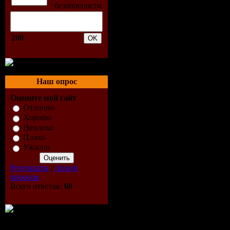
28. Elena Maksimova - Ya 
29. Irina Saltikova - Baboc
30. Kristina - Ya Ne Dlya 
31. Ostrova Lyubvi - Bayu
200
32. DJ Nil vs Petr Nalich - 
33. Timati - Welcome To St
34. BiS - Korabliki
35. Infiniti - Ya Ne Boyus
36. Mobilnie Blondinki - S
Наш опрос
37. TigRa - Ne S Toboy (M
Оцените мой сайт
38. ChP - Romeo i Djuletta
39. Angel A i Sergey Zvere
Отлично
40. Byanka - Mulen Ruj
Хорошо
41. Via Gra - Emancipation 
Неплохо
42. Maks Lorens - Tvoy Go
Плохо
43. Potehin & Trek Blyuz -
Ужасно
44. Stas Peha - Tolko S To
45. Tema - Ti Moya
Результаты
|
Архив
46. Snejno - Dihanie
опросов
47. Mila Kulikova - Samay
Всего ответов:
68
48. Tutsi - Bilo Bi Gorko
49. Danko - Zabil
50. Yulya Kovalchuk i Tair
51. Ivanushki International 
52. Ru Kola - Ti Govorish