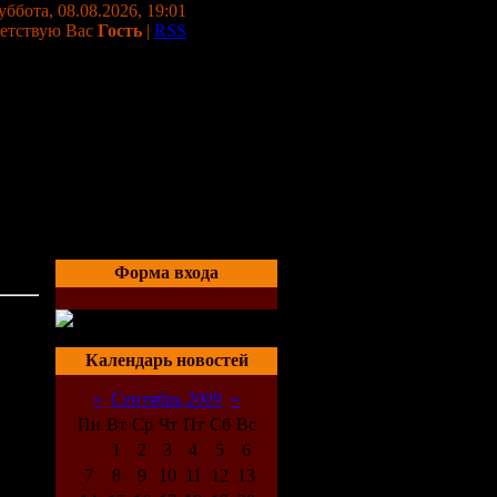
уббота, 08.08.2026, 19:01
етствую Вас
Гость
|
RSS
Форма входа
06:13
Календарь новостей
«
Сентябрь 2009
»
Пн
Вт
Ср
Чт
Пт
Сб
Вс
1
2
3
4
5
6
7
8
9
10
11
12
13