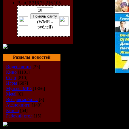
Ваш IP 216.73.216.105
(WMR -
рублей)
Разделы новостей
Видеоклипы
[23]
Кино
[1101]
Софт
[810]
Артист:
VA
Игры
[687]
Название:
Новая русская
Музыка МР3
[1366]
Качество: 256kbps / 44.1KH
Metal
[0]
Жанр: Pop, Disco
Всё для мобилы
[8]
Год: 2009
Аудиокниги
[140]
Размер: 668.59 мб
Книги
[64]
Рабочий стол
[15]
Треклист:
01. Roma Kenga - Tam, gd
02. Diskoteka Avariya - Ot