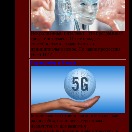
Искусственный интеллект - это программная
среда, инструмент. Он не обладает
способностями создавать что-то
принципиально новое. Но какие профессии
убьёт ИИ?
Радиофобия в России
Боязнь вышек сотовой связи, известная как
радиофобия, становится серьезным
препятствием для развития
телекоммуникационной инфраструктуры в