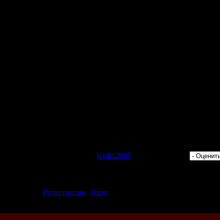
 Просмотров: 419 | Добавил:
kosh12007
| Рейтинг: 0.0/0 |
ментарии могут только зарегистрированные пользователи.
[
Регистрация
|
Вход
]