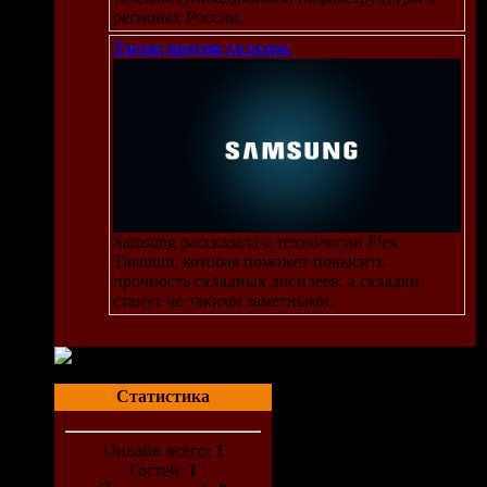
регионах России.
Титан против складок
Samsung рассказала о технологии Flex
Titanium, которая поможет повысить
прочность складных дисплеев, а складки
станут не такими заметными.
Статистика
Онлайн всего:
1
Гостей:
1