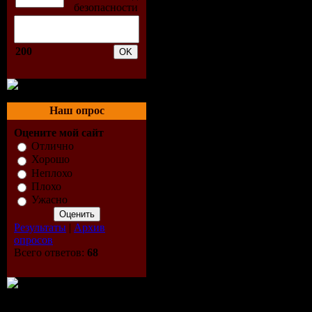
(Original Mix)
8. Sebastien Le
(Original Mix)
200
9. Johnny Awk
10. Pako Parisi 
Mix)
Наш опрос
11. Drumma - V
Оцените мой сайт
Отлично
Mix)
Хорошо
12. Pat Farrell
Неплохо
Плохо
(Lissat & Volta
Ужасно
13. Irene Nelso
Результаты
|
Архив
Butterfly Dub)
опросов
Всего ответов:
68
Скачать: Frez
Session (incl. 