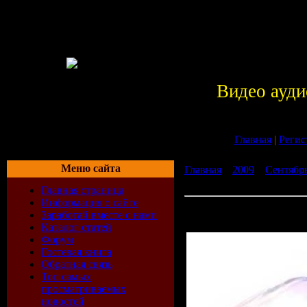
Видео ауди
Главная
|
Регис
Меню сайта
Главная
»
2009
»
Сентябр
(incl. Irene Nelson - Sunris
Главная страница
Информация о сайте
Freza - Minimal Session (in
Заработай вместе с нами
(Freza Butterfly Dub))
Каталог статей
Форум
Гостевая книга
Обратная связь
Топ самых
просматриваемых
новостей