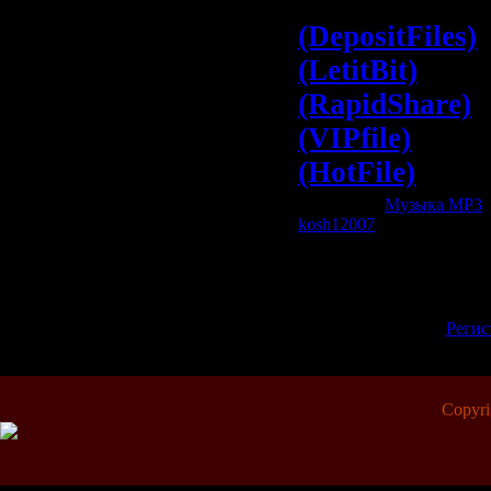
Sunrise (Freza
(DepositFiles)
(LetitBit)
(RapidShare)
(VIPfile)
(HotFile)
Категория:
Музыка МР3
|
kosh12007
| Рейтинг: 0.0/0
Всего комментариев:
0
Добавлять комментарии м
пол
[
Регис
Copyr