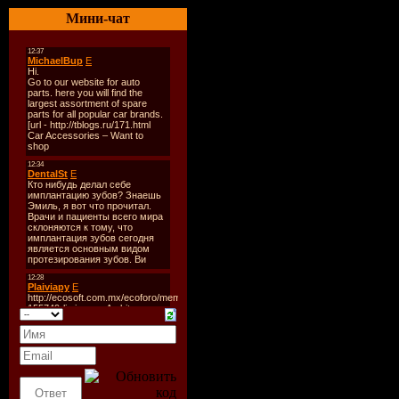
Тип
: mixed
Мини-чат
Треклист
:
1. Rhauder - G
2. Marek Hemm
3. Delyno - Eth
Flying Remix)
4. FLG - Pink B
5. Lojak & Kim 
(Jorgensen Rem
6. Libex And Ma
Quality Clubbi
Soft Room Rem
7. Uto Karem - 