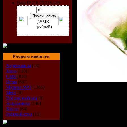
Ваш IP 216.73.216.180
(WMR -
рублей)
Разделы новостей
Видеоклипы
[23]
Кино
[1101]
Софт
[810]
Игры
[687]
Музыка МР3
[1366]
Metal
[0]
Стиль
: Tech H
Всё для мобилы
[8]
Дата релиза
: 
Аудиокниги
[140]
Книги
[64]
Битрейт
: 256 
Рабочий стол
[15]
Размер
: 123 