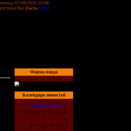
тница, 07.08.2026, 03:06
етствую Вас
Гость
|
RSS
Форма входа
06:15
Календарь новостей
«
Сентябрь 2009
»
Пн
Вт
Ср
Чт
Пт
Сб
Вс
1
2
3
4
5
6
7
8
9
10
11
12
13