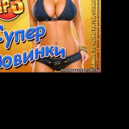
овинки XXXL (2009)
256 kbps / 44,1kHz / Joint-Stereo
 32 Min