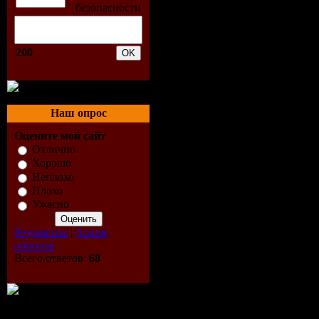
025 Караблеoff & Малахoff
026 Поющие Трусы - Маб
027 Ани Лорак - А Даль
028 Бархат Feat Звонкий 
200
029 Иракли & Таня Моро
030 Борис Апрель - Косм
031 Потап И Настя Каме
032 Светлана Лобода - Па
033 Друга Ріка І Токио 
Наш опрос
034 Михаил Шуфутинский
Оцените мой сайт
035 Дмитрий Колдун - Я 
036 Макс Барских - Любо
Отлично
037 Александр Рыбак - Im
Хорошо
038 Лера(Экс Ранетка) -
Неплохо
039 Юлиана Прадо - О Н
Плохо
040 Лана - В Последний 
Ужасно
041 Иракли - Я Еду В Лет
042 Анастасия Приходько
Результаты
|
Архив
043 Ирина Дубцова - Вет
опросов
044 Поручик Ржевский -
Всего ответов:
68
045 Сд - Слова,Слова,Сл
046 Город 312 - Не Пере
047 Дмитрий Колдун - Зв
048 Света & Амстердам -
049 Наташа Королева - 