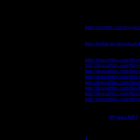
100 Ани Лорак - Небеса-
Скачать VA - Супер но
sms4file:
http://sms4file.com/downloa
letitbit:
http://letitbit.net/download
depositfiles:
http://depositfiles.com/file
http://depositfiles.com/file
http://depositfiles.com/files
http://depositfiles.com/file
http://depositfiles.com/fil
http://depositfiles.com/file
http://depositfiles.com/file
http://depositfiles.com/files
Добавлена информация н
Категория:
Музыка МР3
|
Всего комментариев:
1
1
Нур
(18.11.2009 08:15)