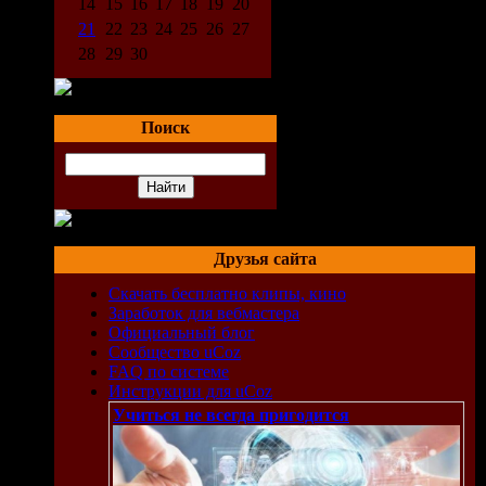
14
15
16
17
18
19
20
21
22
23
24
25
26
27
28
29
30
Поиск
Друзья сайта
Скачать бесплатно клипы, кино
Заработок для вебмастера
Официальный блог
Сообщество uCoz
FAQ по системе
Инструкции для uCoz
Учиться не всегда пригодится