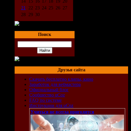
14
15
16
17
18
19
20
21
22
23
24
25
26
27
28
29
30
Поиск
Друзья сайта
Скачать бесплатно клипы, кино
Заработок для вебмастера
Официальный блог
Сообщество uCoz
FAQ по системе
Инструкции для uCoz
Учиться не всегда пригодится