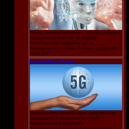
Искусственный интеллект - это программная
среда, инструмент. Он не обладает
способностями создавать что-то
принципиально новое. Но какие профессии
убьёт ИИ?
Радиофобия в России
Боязнь вышек сотовой связи, известная как
радиофобия, становится серьезным
препятствием для развития
телекоммуникационной инфраструктуры в