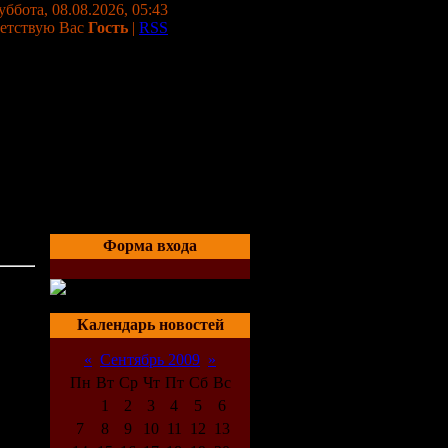
уббота, 08.08.2026, 05:43
етствую Вас
Гость
|
RSS
Форма входа
06:16
Календарь новостей
«
Сентябрь 2009
»
Пн
Вт
Ср
Чт
Пт
Сб
Вс
1
2
3
4
5
6
7
8
9
10
11
12
13