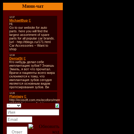
Мини-чат
001 Жанна Фриске - Пор
002 Митя Фомин - Две Зе
003 Александр Рыбак - Fai
004 Noize Mc - Из Окна
005 Серега - Где Ваши С
006 A'Studio - Так Же Ка
007 Дима Билан - Lady
008 Анастасия Приходьк
009 София Ротару - Я Ре
010 Serebro - Скажи, Не
011 Лигалайз И Макsим -
012 Quest Pistols - Белая
013 Чили И Гоша Куценко
014 T.A.T.U. - Снегопады
015 Би - Шар Земной
016 Зара - Для Неё
017 Город - Не Переплыт
018 Банд'Эрос - Полосы
019 Непара - Милая
020 - - На Городской Кар
021 Тимати Ft. Snoop Dog
022 Винтаж - Ева
023 Дима Билан - Lady (
024 Николай Басков - Вн