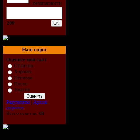
025 Серега - Кружим По
026 Тимати - Однокласс
027 Нюша - Вою На Лун
028 Nikita - Машина
200
029 Анастасия Стоцкая &
030 Татьяна Зыкина - Нор
031 Тимати Feat. Bluemari
032 Анжелика Агурбаш -
033 Иракли - Я С Тобой
Наш опрос
034 Бис - Кораблики
035 Fm Project - Альпенх
Оцените мой сайт
036 Светлана Лобода - За
Отлично
037 Баста Feat. Леся Верб
Хорошо
038 Иракли - Сны
Неплохо
039 Павел Воля - Барвих
Плохо
040 Дато - Dеja Vu
Ужасно
041 Непара - Беги Беги
042 Наталья Сенчукова 
Результаты
|
Архив
043 Каста - Радиосигнал
опросов
044 Dj Грув & Иракли &
Всего ответов:
68
045 Серебро - Телефоны
046 Rudenko - Everybody (
047 Ноггано - О, Фомин P
048 Aquamarin - Веб Диз
049 Инь-Ян - По Встреч