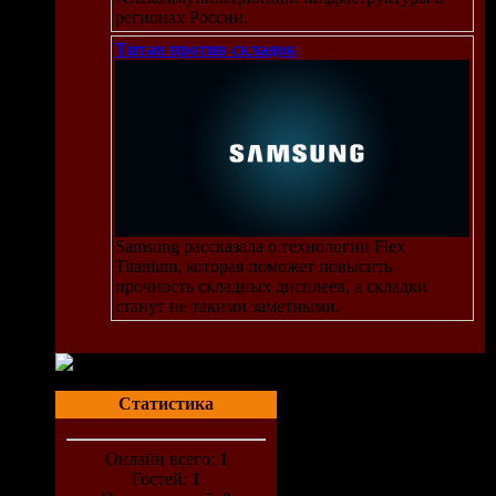
регионах России.
Титан против складок
Samsung рассказала о технологии Flex
Titanium, которая поможет повысить
прочность складных дисплеев, а складки
станут не такими заметными.
Статистика
Онлайн всего:
1
Гостей:
1