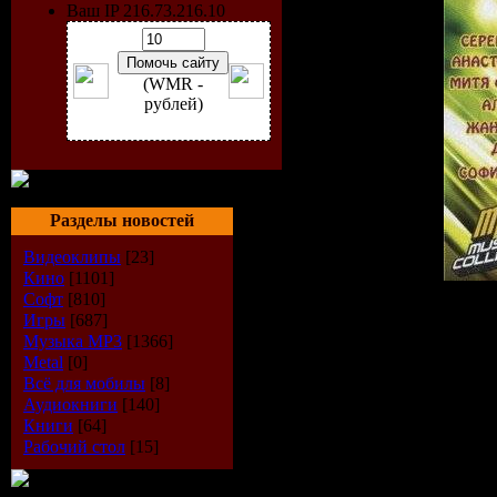
Ваш IP 216.73.216.10
(WMR -
рублей)
Разделы новостей
Видеоклипы
[23]
Кино
[1101]
Софт
[810]
Исполнитель:
VA
Игры
[687]
Альбом:
Самый хитовый 
Музыка МР3
[1366]
Дата релиза:
2009
Metal
[0]
Жанр:
Pop
Всё для мобилы
[8]
Формат:
mp3
Аудиокниги
[140]
Битрейт:
128 kbp
Книги
[64]
Треков:
200
Рабочий стол
[15]
Размер:
688 Mb
Треклист: