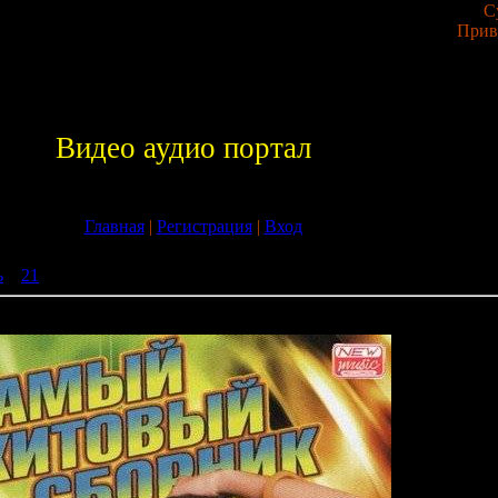
С
Прив
Видео аудио портал
Главная
|
Регистрация
|
Вход
ь
»
21
» Самый хитовый сборник (2009)
(2009)