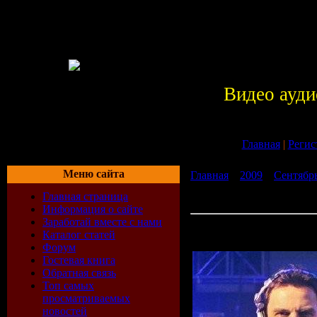
Видео ауди
Главная
|
Регис
Меню сайта
Главная
»
2009
»
Сентябр
Global DJ Broadcast: World 
Главная страница
2009)
Информация о сайте
Заработай вместе с нами
Markus Schulz - Global DJ
Каталог статей
Tour - Ibiza, Spain (03-09-
Форум
Гостевая книга
Обратная связь
Топ самых
просматриваемых
новостей