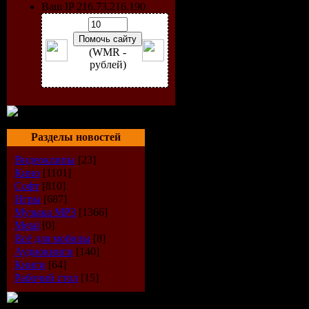
Ваш IP 216.73.216.190
(WMR -
рублей)
Разделы новостей
Видеоклипы
[23]
Кино
[1101]
Софт
[810]
Игры
[687]
Музыка МР3
[1366]
Исполнит
Metal
[0]
Всё для мобилы
[8]
Альбом:
Б
Аудиокниги
[140]
Книги
[64]
Дата вып
Рабочий стол
[15]