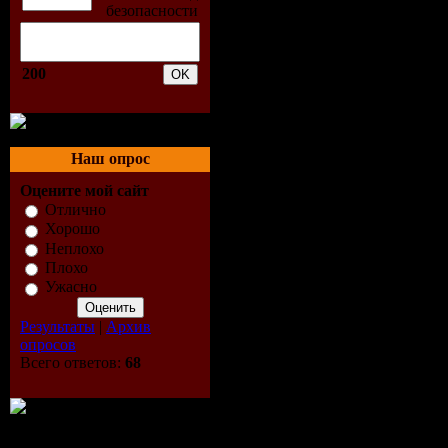
05. Ennio 
06. The Fi
200
Bucato] (2
07. Zarah 
Наш опрос
Оцените мой сайт
08. Samant
Отлично
Хорошо
Big Sombre
Неплохо
Плохо
09. Lilian
Ужасно
Результаты
|
Архив
Huhn (2:4
опросов
Всего ответов:
68
10. Jacque
11. David B