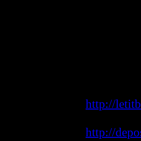
12. Lalo Sc
13. Ennio 
14. Ennio 
Скачать/
Inglouriou
Letitbit.ne
http://let
Depositfil
http://depo