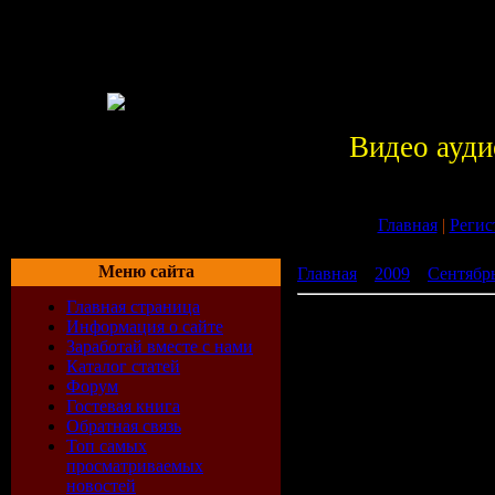
Видео ауди
Главная
|
Регис
Меню сайта
Главная
»
2009
»
Сентябр
Главная страница
OST Бесславные ублюдки /
Информация о сайте
Заработай вместе с нами
Каталог статей
Форум
Гостевая книга
Обратная связь
Топ самых
просматриваемых
новостей