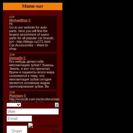
Стиль:
So
Мини-чат
Количест
Время зв
Формат | 
Размер:
4
Треклист
01. Nick P
02. Ennio 
03. Charle
04. Billy P