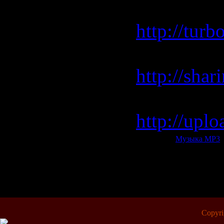
Turbobit.
http://tur
Sharingma
http://sha
Uploading
http://upl
Категория:
Музыка МР3
|
Всего комментариев:
0
Copyr