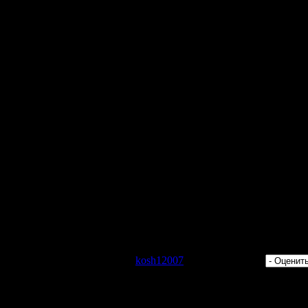
x)
emix)
er Remix)
 Solar Navigator Mix)
 Просмотров: 654 | Добавил:
kosh12007
| Рейтинг: 0.0/0 |
ментарии могут только зарегистрированные пользователи.