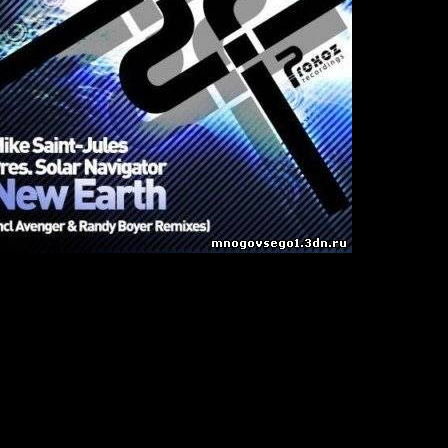
Jules pres. Solar Navigator
9
le
min
ar)
 44.1KHz / Joint Stereo