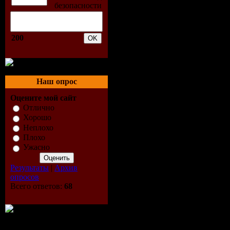
200
Наш опрос
Оцените мой сайт
Отлично
Хорошо
Неплохо
Плохо
Ужасно
Результаты
|
Архив
опросов
Всего ответов:
68