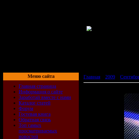
Меню сайта
Главная
»
2009
»
Сентябр
Главная страница
Mike Saint-Jules pres. Sol
Информация о сайте
Заработай вместе с нами
Каталог статей
Форум
Гостевая книга
Обратная связь
Топ самых
просматриваемых
новостей