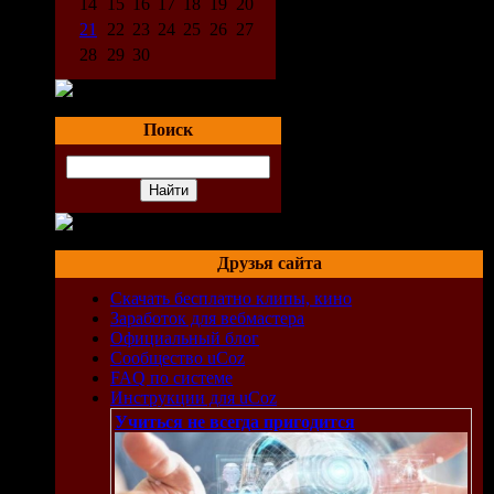
14
15
16
17
18
19
20
21
22
23
24
25
26
27
28
29
30
Поиск
Друзья сайта
Скачать бесплатно клипы, кино
Заработок для вебмастера
Официальный блог
Сообщество uCoz
FAQ по системе
Инструкции для uCoz
Учиться не всегда пригодится