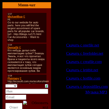
Трек:
4
Мини-чат
Track-list:
01. New Earth (Original Mi
02. New Earth (Avenger R
03. New Earth (Randy Boy
04. New Earth (Saint-Jules
Скачать | Download:
Скачать с onefile.net
Скачать с freefolder.net
Скачать с creafile.com
Скачать с letitbit.net
Скачать с hotfile.com
Скачать с depositfiles.com
Категория:
Музыка МР3
|
Всего комментариев:
0
Добавлять ком