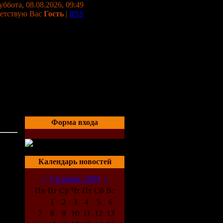
уббота, 08.08.2026, 09:49
етствую Вас
Гость
|
RSS
Форма входа
09)
06:18
Календарь новостей
«
Сентябрь 2009
»
Пн
Вт
Ср
Чт
Пт
Сб
Вс
1
2
3
4
5
6
7
8
9
10
11
12
13