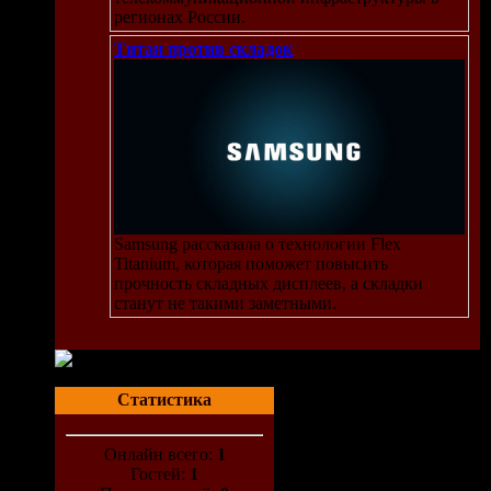
регионах России.
Титан против складок
Samsung рассказала о технологии Flex
Titanium, которая поможет повысить
прочность складных дисплеев, а складки
станут не такими заметными.
Статистика
Онлайн всего:
1
Гостей:
1