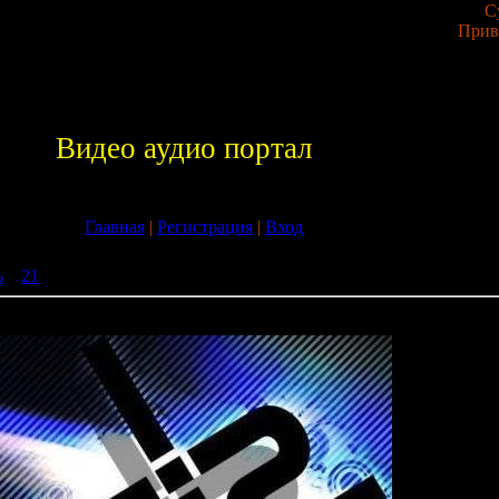
С
Прив
Видео аудио портал
Главная
|
Регистрация
|
Вход
ь
»
21
» Mike Saint-Jules pres. Solar Navigator - New Earth (10-08-20
ar Navigator - New Earth (10-08-2009)