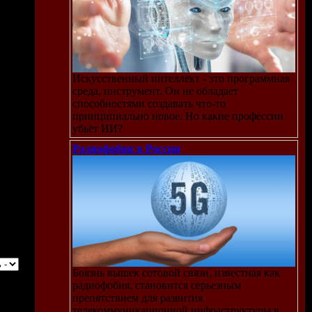
Искусственный интеллект - это программная
среда, инструмент. Он не обладает
способностями создавать что-то
принципиально новое. Но какие профессии
убьёт ИИ?
Радиофобия в России
Боязнь вышек сотовой связи, известная как
радиофобия, становится серьезным
препятствием для развития
телекоммуникационной инфраструктуры в