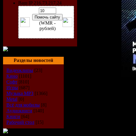
Ваш IP 216.73.217.24
(WMR -
рублей)
Разделы новостей
Видеоклипы
[23]
Кино
[1101]
Софт
[810]
Исполнитель:
Mike Saint-
Игры
[687]
Диск:
New Earth
Музыка МР3
[1366]
Лэйбл:
Proxoz Recordings
Metal
[0]
Каталог#:
PXZ052
Всё для мобилы
[8]
Год Выпуска:
10-08-200
Аудиокниги
[140]
Стиль:
Trance
Книги
[64]
Формат:
MP3, WEB, Sing
Рабочий стол
[15]
Время Звучания:
28:17 
Размер Файла:
~66 MB (r
Качество:
320kbps (CBR) /