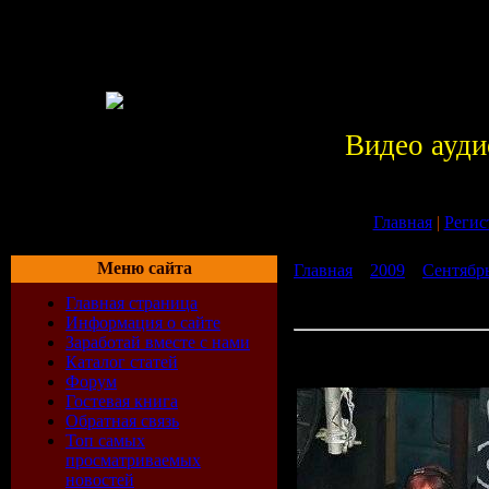
Видео ауди
Главная
|
Регис
Меню сайта
Главная
»
2009
»
Сентябр
Fedde Le Grand, Freemasons
Главная страница
Party (11-09-2009)
Информация о сайте
Заработай вместе с нами
David Guetta, Fedde Le Gr
Каталог статей
Sasha - Ibiza Closing Party
Форум
Гостевая книга
Обратная связь
Топ самых
просматриваемых
новостей