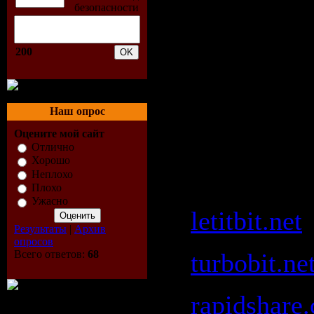
Скачать "
Guetta, F
200
Grand, Fr
Sasha - Ib
Наш опрос
Party (11-
Оцените мой сайт
Отлично
Хорошо
David Gue
Неплохо
Плохо
Ужасно
letitbit.net
Результаты
|
Архив
опросов
Всего ответов:
68
turbobit.ne
rapidshare