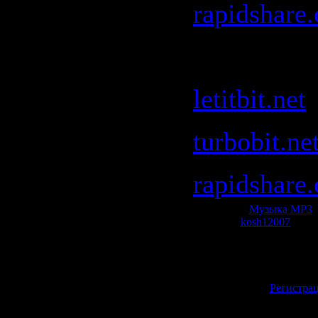
rapidshare
Sasha
:
letitbit.net
turbobit.ne
rapidshare
Категория:
Музыка МР3
|
Добавил:
kosh12007
| Рей
Всего комментариев:
0
Добавлять коммент
зарегистрированн
[
Регистра