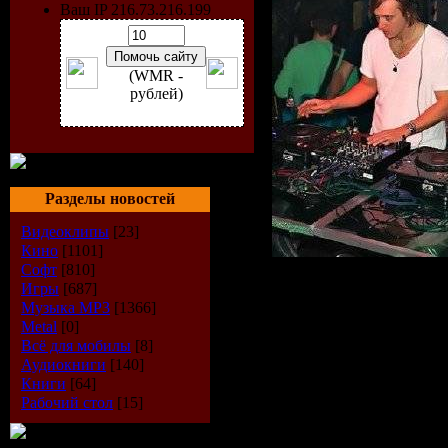
Ваш IP 216.73.216.199
(WMR -
рублей)
Разделы новостей
Видеоклипы
[23]
Кино
[1101]
Софт
[810]
Исполнит
Игры
[687]
Музыка МР3
[1366]
Metal
[0]
Guetta, Fe
Всё для мобилы
[8]
Аудиокниги
[140]
Grand, Fre
Книги
[64]
Рабочий стол
[15]
Sasha