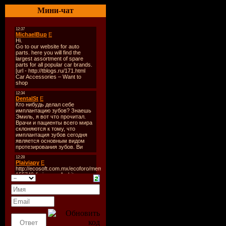
Радиошоу
Мини-чат
Closing Pa
Стиль
: Ho
Дата
: 11-
Качество
:
Размер
: ~
TrackList
:
к сожален
треклистов