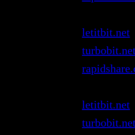
Fedde Le 
letitbit.net
turbobit.ne
rapidshare
Freemason
letitbit.net
turbobit.ne