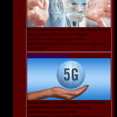
Искусственный интеллект - это программная
среда, инструмент. Он не обладает
способностями создавать что-то
принципиально новое. Но какие профессии
убьёт ИИ?
Радиофобия в России
Боязнь вышек сотовой связи, известная как
радиофобия, становится серьезным
препятствием для развития
телекоммуникационной инфраструктуры в