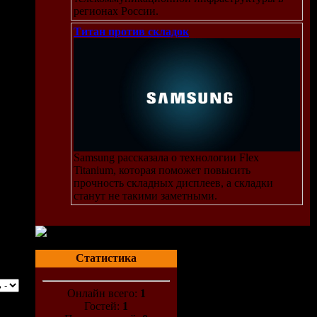
регионах России.
Титан против складок
Samsung рассказала о технологии Flex
Titanium, которая поможет повысить
прочность складных дисплеев, а складки
станут не такими заметными.
Статистика
Онлайн всего:
1
Гостей:
1