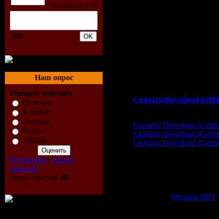
06. Lyn Leon-Tomorrow
07. Ian Pooley-Stoyridge T
08. DJ Krush-Stormy Clou
09. Madrid De Los Austri
200
10. Sabrina Malheiros-Sau
11. Rodney Hunter-Youre 
12. Magneti C4-Bebossa
13. Les Gammas-Outra Vid
14. The Strike Boys-Go B
Наш опрос
15. Mozez-Beautiful Day
Оцените мой сайт
Скачать|Download letitb
Отлично
Хорошо
Getthebit
Неплохо
Скачать| Download (Gettheb
Плохо
Скачать| Download (Gettheb
Ужасно
Скачать| Download (Gettheb
Rapidshare
Результаты
|
Архив
http://rapidshare.com/fil
опросов
http://rapidshare.com/fil
Всего ответов:
68
http://rapidshare.com/fil
Категория:
Музыка МР3
|
Всего комментариев:
0