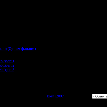
errace
d
as-Mas Amor
dade Rio
Not Alone
a
ack Home
it.net(Одним фаилом)
it)part.1
it)part.2
it)part.3
es/272547587/VA-Bar_Lounge_Classics_Vol_5-2CD-2009.part1.rar
es/272547586/VA-Bar_Lounge_Classics_Vol_5-2CD-2009.part2.rar
es/272545056/VA-Bar_Lounge_Classics_Vol_5-2CD-2009.part3.rar
 Просмотров: 640 | Добавил:
kosh12007
| Рейтинг: 0.0/0 |