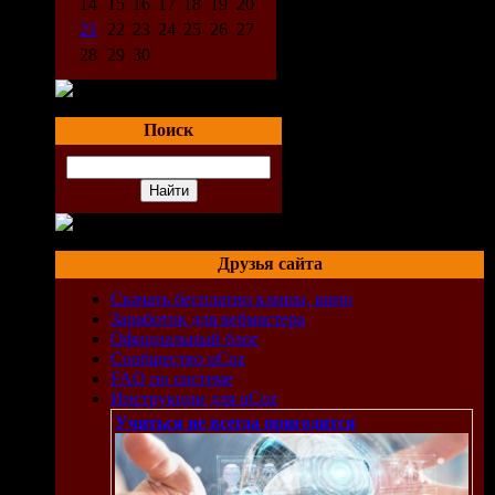
14
15
16
17
18
19
20
21
22
23
24
25
26
27
28
29
30
Поиск
Друзья сайта
Скачать бесплатно клипы, кино
Заработок для вебмастера
Официальный блог
Сообщество uCoz
FAQ по системе
Инструкции для uCoz
Учиться не всегда пригодится