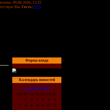
сенье, 09.08.2026, 15:25
етствую Вас
Гость
|
RSS
Форма входа
06:20
Календарь новостей
«
Сентябрь 2009
»
Пн
Вт
Ср
Чт
Пт
Сб
Вс
1
2
3
4
5
6
7
8
9
10
11
12
13