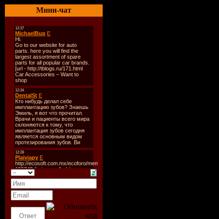
CD1:
Мини-чат
01. Blank and Jones-Revea
02. Parov Stelar-Warm Insi
03. Rivera Rotation-Weledi
04. Moca-Flotter Tag
05. Victor Davies-Blues Fo
06. Janice-One Day
07. Terry hawkins-On The
08. Boozoo Bajou-Moanin
09. Tanga-Helium
10. The Funky Lowlives-Fl
11. Chubbanak Club-Chub
12. Minus 8-White
13. Bobby Hughes Combina
14. Mo Horizons-African S
15. The Alchemist-Life Is 
16. Bent-I Cant Believe Its
17. Emo-Cant Take No Mo
CD2:
01. Zero 7-Polaris
02. Jazazamor-Tonight
03. Turnmeister-Into The W
04. Billy Paul Williams-It A
05. Trueby Trio-Bad Luck