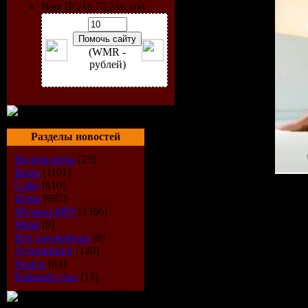
Ваш IP 216.73.216.104
(WMR -
рублей)
Разделы новостей
Видеоклипы
[23]
Кино
[1101]
Софт
[810]
Artist:
VA
Игры
[687]
Title:
Bar Lounge Classics 
Музыка МР3
[1366]
Style:
Lounge, Lo-Fi, Chill
Metal
[0]
Release Date:
26-08-2009
Всё для мобилы
[8]
Tracks:
32
Аудиокниги
[140]
Quality:
MP3 | VBR kbps
Книги
[64]
Playtime:
153:27 min
Рабочий стол
[15]
Size:
~ 216 mb
Tracklist: