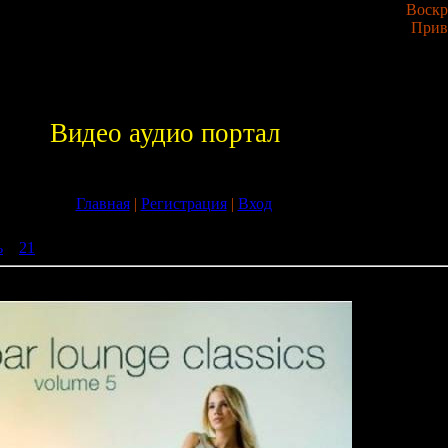
Воскре
Прив
Видео аудио портал
Главная
|
Регистрация
|
Вход
ь
»
21
» Bar Lounge Classics Vol. 5 (2009)
 (2009)