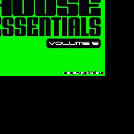
ol. 5
 Tech House
 44.1kHz/ Joint-Stereo