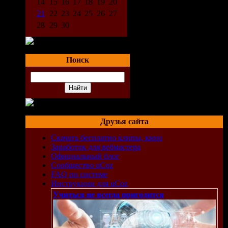
14
15
16
17
18
19
20
21
22
23
24
25
26
27
28
29
30
Поиск
Друзья сайта
Скачать бесплатно клипы, кино
Заработок для вебмастера
Официальный блог
Сообщество uCoz
FAQ по системе
Инструкции для uCoz
Учиться не всегда пригодится