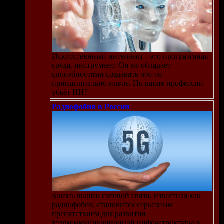
Искусственный интеллект - это программная
среда, инструмент. Он не обладает
способностями создавать что-то
принципиально новое. Но какие профессии
убьёт ИИ?
Радиофобия в России
Боязнь вышек сотовой связи, известная как
радиофобия, становится серьезным
препятствием для развития
телекоммуникационной инфраструктуры в