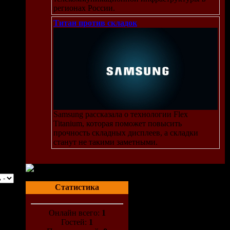
регионах России.
Титан против складок
Samsung рассказала о технологии Flex
Titanium, которая поможет повысить
прочность складных дисплеев, а складки
станут не такими заметными.
Статистика
Онлайн всего:
1
Гостей:
1