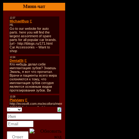
Мини-чат
Tracklist:
----------
01. Stonebridge and Wawa 
02. Arnej - 7 Days
03. Astrid Suryanto - Distan
04. Simon And Shaker feat 
05. Da Others - Flight 88
06. DJ Remy - Inflate
07. Umek & Beltek - Life 
08. Groove Garcia - Meteo
09. Embliss - Solstice (Ben
10. Kismet - Staten Island
11. Musetta - Nicotine (Gl
12. Eelke Kleijn And Fran
13. Muute - Audio Walk
14. Stel - A New Life (Fra
15. Second Left - Traffic Li
16. Behrouz - Touch
17. MaRLo - Ula (Stonebri
18. Dark Providers - Nasicil
19. Ismael Rivas and Luis
20. Dumb Dan - Lights A
21. Envotion - 12 Hours Str