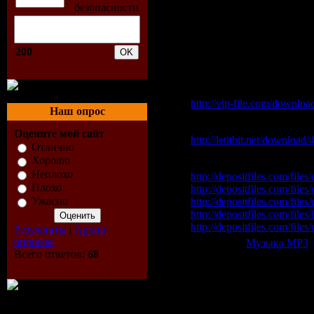
22. Andy Slate - Illusion 
23. Daniel Lindeberg - L
24. Matthew Dekay & Prol
25. Julian Royal - Steelo
200
Скачать "25 House Essen
Vip-File Одним файлом
http://vip-file.com/downlo
Наш опрос
Letitbit Одним файлом:
Оцените мой сайт
http://letitbit.net/downloa
Отлично
Хорошо
Depositfiles:
Неплохо
http://depositfiles.com/files
Плохо
http://depositfiles.com/file
Ужасно
http://depositfiles.com/files
http://depositfiles.com/files
http://depositfiles.com/file
Результаты
|
Архив
опросов
Категория:
Музыка МР3
|
Всего ответов:
68
Всего комментариев:
0
Добавлять ком