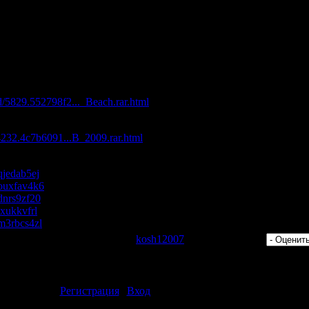
(Nick K Remix)
eave On (AGS Remix)
uctors - The Deep Show (DJ Remy Remix)
tials Vol. 5 (ARDI_1151)-WEB-2009"
с максимальной скоростью:
ad/5829.552798f2..._Beach.rar.html
d/4232.4c7b6091...B_2009.rar.html
/qjedab5ej
s/ouxfav4k6
/dnrs9zf20
/lxukkvfrl
s/m3rbcs4zl
 Просмотров: 612 | Добавил:
kosh12007
| Рейтинг: 0.0/0 |
ментарии могут только зарегистрированные пользователи.
[
Регистрация
|
Вход
]