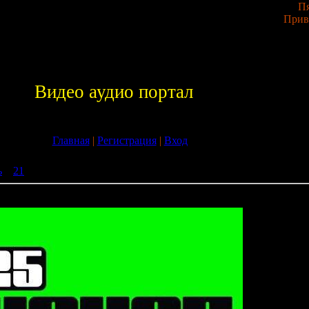
Пя
Прив
Видео аудио портал
Главная
|
Регистрация
|
Вход
ь
»
21
» 25 House Essentials Vol. 5 (ARDI_1151)-WEB-2009
 5 (ARDI_1151)-WEB-2009