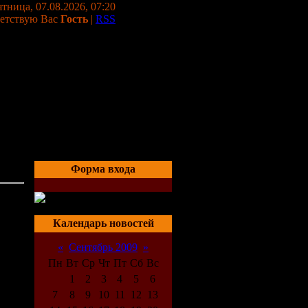
тница, 07.08.2026, 07:20
етствую Вас
Гость
|
RSS
Форма входа
06:20
Календарь новостей
«
Сентябрь 2009
»
Пн
Вт
Ср
Чт
Пт
Сб
Вс
1
2
3
4
5
6
7
8
9
10
11
12
13