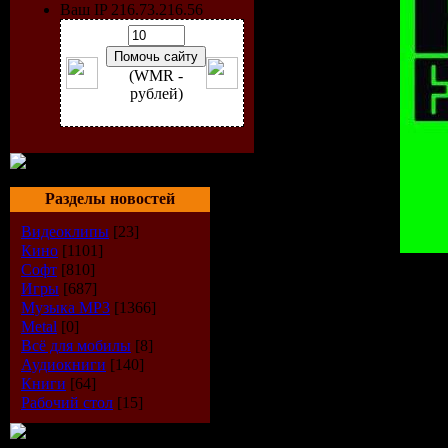
Ваш IP 216.73.216.56
(WMR -
рублей)
Разделы новостей
Видеоклипы
[23]
Кино
[1101]
Софт
[810]
Artist:
VA
Игры
[687]
Title:
25 House Essentials V
Музыка МР3
[1366]
Label:
Armada Music
Metal
[0]
Cat. No.:
ARDI1151
Всё для мобилы
[8]
Release Date:
31-Jul-2009
Аудиокниги
[140]
Genre:
Progressive House,
Книги
[64]
Tracks:
25
Рабочий стол
[15]
Total Time:
180 min
Total Size:
412 Mb
Quality,Bitrate:
320 kbps /