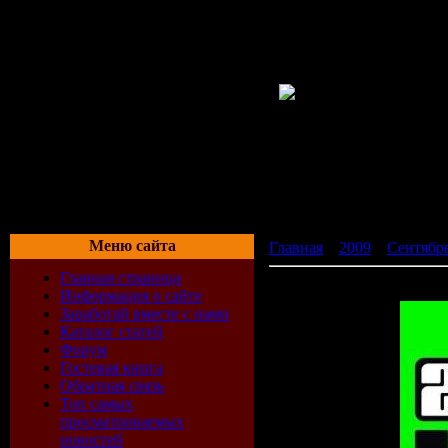
Меню сайта
Главная
»
2009
»
Сентябр
Главная страница
25 House Essentials Vol.
Информация о сайте
Заработай вместе с нами
Каталог статей
Форум
Гостевая книга
Обратная связь
Топ самых
просматриваемых
новостей