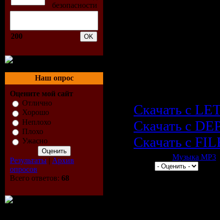
07. The Shado
08. For Us Imm
09. Immortals 
200
10. Last Day O
11. Twist Of F
Наш опрос
12. Black God
Оцените мой сайт
Отлично
Скачать с LE
Хорошо
Неплохо
Скачать с D
Плохо
Скачать с F
Ужасно
Категория:
Музыка МР3
|
Результаты
|
Архив
0.0/0 |
опросов
Всего ответов:
68
Всего комментариев:
0
Добавлять коммен