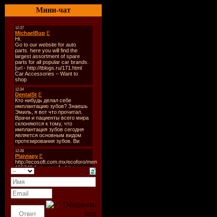
Мини-чат
Качество:
CB
Размер:
62.5
Треки:
12
Залито:
LETITBIT,D
Mercury Risi
01. Mercury Ri
02. Beneath Th
03. Rectify 3:
04. Whisperin
05. Crave For
06. Descendin