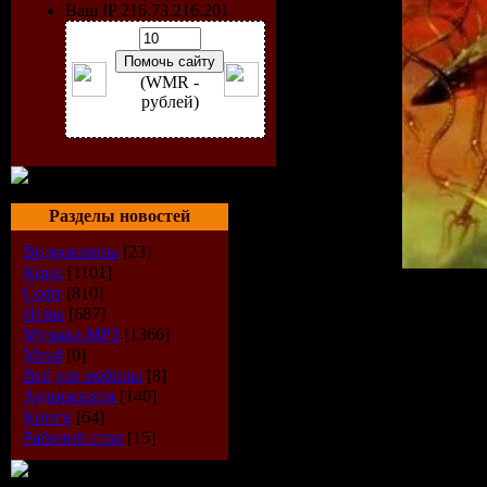
Ваш IP 216.73.216.201
(WMR -
рублей)
Разделы новостей
Видеоклипы
[23]
Кино
[1101]
Софт
[810]
Исполнитель
Игры
[687]
Страна:
Бель
Музыка МР3
[1366]
Metal
[0]
Альбом:
Merc
Всё для мобилы
[8]
Аудиокниги
[140]
Стиль:
Треш-
Книги
[64]
Рабочий стол
[15]
Год выхода:
2
Формат:
mp3