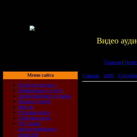
Видео ауди
Главная
|
Регис
Меню сайта
Главная
»
2009
»
Сентябр
Главная страница
Республика Каzантип Z17 
Информация о сайте
Заработай вместе с нами
Каталог статей
Форум
Гостевая книга
Обратная связь
Топ самых
просматриваемых
новостей