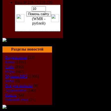
Ваш IP 216.73.216.236
(WMR -
рублей)
Разделы новостей
Видеоклипы
[23]
Кино
[1101]
Софт
[810]
Игры
[687]
Музыка МР3
[1366]
Genre:
Hou
Metal
[0]
Всё для мобилы
[8]
Label:
Пра
Аудиокниги
[140]
Книги
[64]
Format:
M
Рабочий стол
[15]