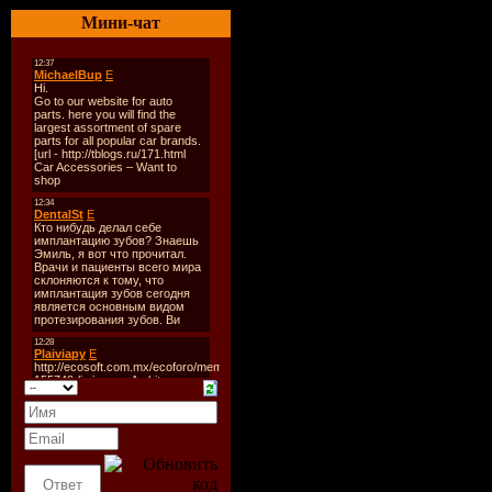
Quality:
19
Мини-чат
Total Time
Size:
187 
Tracklist:
1. THE L
2. Happy 
3. Z 17
4. Klingen
5. Steve A
6. Sebasti