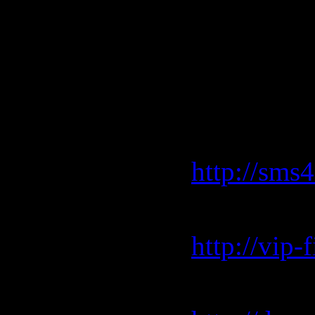
(Original 
Download 
(2009)"
sms4file.
http://sms
vip-file.c
http://vip
depositfil