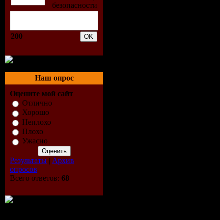
Mix)
7. Olivier
200
Mix)
8. Francis
Наш опрос
Оцените мой сайт
9. Pryda -
Отлично
Хорошо
10. Tom Sa
Неплохо
Плохо
Remix)
Ужасно
Результаты
|
Архив
11. Loko -
опросов
Всего ответов:
68
12. Loko -
13. Ekala 