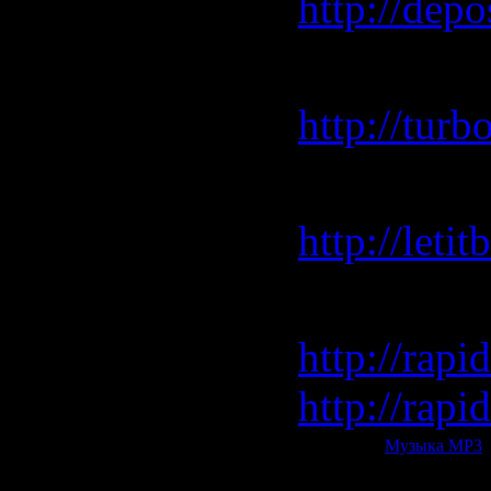
http://depo
turbobit.n
http://turb
letitbit.net
http://let
rapidshar
http://rap
http://rap
Категория:
Музыка МР3
|
Всего комментариев:
0