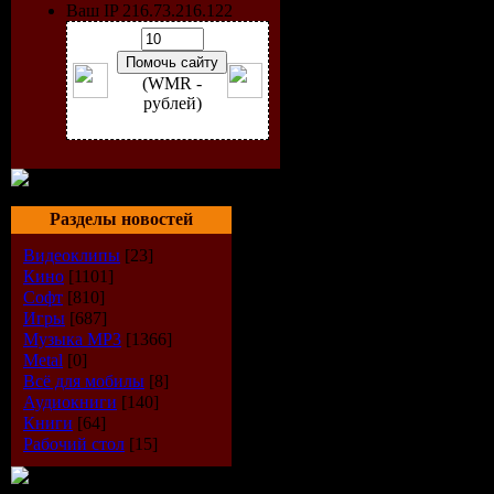
Ваш IP 216.73.216.122
(WMR -
рублей)
Год выпус
Разделы новостей
Количеств
Видеоклипы
[23]
Кино
[1101]
Время зву
Софт
[810]
Игры
[687]
Музыка МР3
[1366]
Формат|К
Metal
[0]
Всё для мобилы
[8]
Размер фа
Аудиокниги
[140]
Книги
[64]
Рабочий стол
[15]
Треклист: