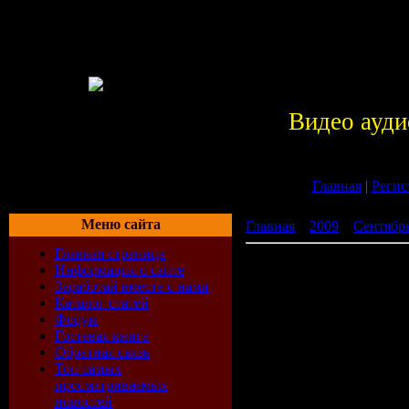
Видео ауди
Главная
|
Регис
Меню сайта
Главная
»
2009
»
Сентябр
Главная страница
1000 Dяgilev Клуб (2009)
Информация о сайте
Заработай вместе с нами
Каталог статей
Форум
Гостевая книга
Обратная связь
Топ самых
просматриваемых
новостей