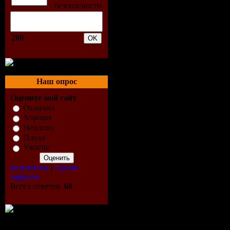
11. Madonn
12. Inna - 
200
13. Sirius
14. Dr Kuch
Наш опрос
15. Meck F
Оцените мой сайт
Отлично
16. Hi-Fi 
Хорошо
Неплохо
17. Akcent
Плохо
Ужасно
18. Black
Результаты
|
Архив
опросов
19. Whizzk
Всего ответов:
68
20. Dj Sm