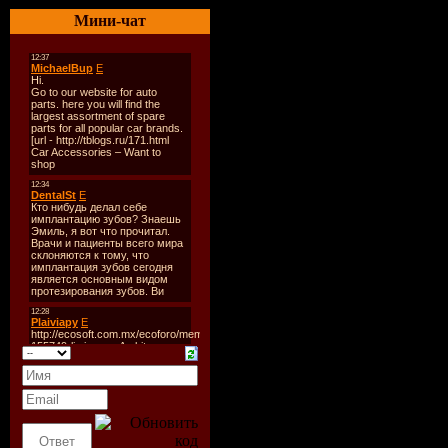
01. Dj Pil
Мини-чат
02. Danny 
03. Fentura
04. Sasha 
05. Quest 
06. Danny 
07. Dj Tom 
08. Prozet
09. Basic 
10. Katy P