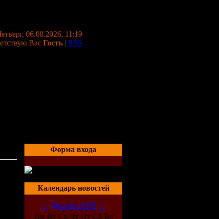
етверг, 06.08.2026, 11:19
етствую Вас
Гость
|
RSS
Форма входа
Календарь новостей
«
Декабрь 2009
»
Пн
Вт
Ср
Чт
Пт
Сб
Вс