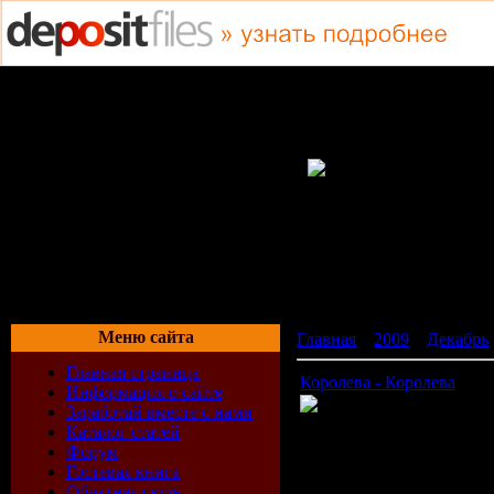
Меню сайта
Главная
»
2009
»
Декабрь
Главная страница
Королева - Королева
Информация о сайте
Заработай вместе с нами
Каталог статей
Артист:
Королева
Форум
Название:
Королева
Гостевая книга
Продолжительность:
00:
Обратная связь