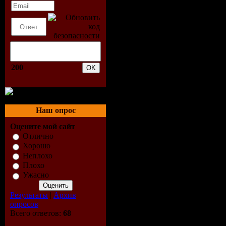
200
Наш опрос
Оцените мой сайт
Отлично
Хорошо
Неплохо
Плохо
Ужасно
Результаты
|
Архив
опросов
Всего ответов:
68