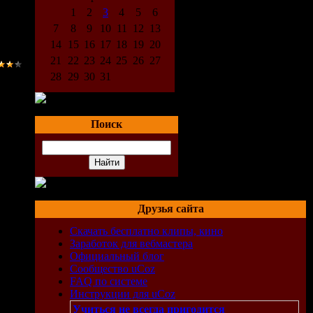
1
2
3
4
5
6
7
8
9
10
11
12
13
14
15
16
17
18
19
20
21
22
23
24
25
26
27
28
29
30
31
Поиск
Друзья сайта
Скачать бесплатно клипы, кино
Заработок для вебмастера
Официальный блог
Сообщество uCoz
FAQ по системе
Инструкции для uCoz
Учиться не всегда пригодится