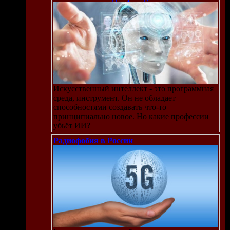
Искусственный интеллект - это программная
среда, инструмент. Он не обладает
способностями создавать что-то
принципиально новое. Но какие профессии
убьёт ИИ?
Радиофобия в России