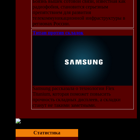
Боязнь вышек сотовой связи, известная как
радиофобия, становится серьезным
препятствием для развития
телекоммуникационной инфраструктуры в
регионах России.
Титан против складок
Samsung рассказала о технологии Flex
Titanium, которая поможет повысить
прочность складных дисплеев, а складки
станут не такими заметными.
Статистика