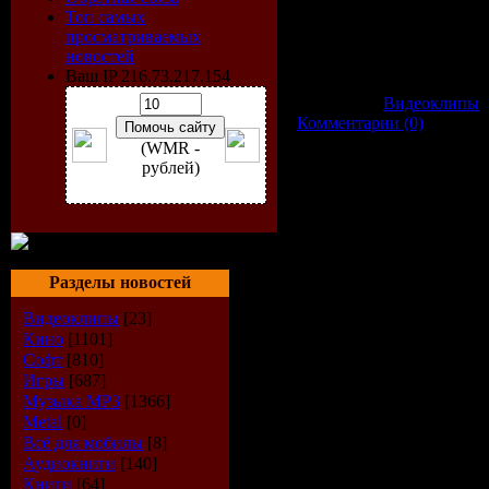
Видео:
720 x 576 (AR 4:3
Топ самых
Аудио:
MPEG Audio 48000
просматриваемых
Формат:
AVI
новостей
Размер:
48,5 Mb
Ваш IP 216.73.217.154
Категория:
Видеоклипы
|
Комментарии (0)
(WMR -
рублей)
Разделы новостей
Видеоклипы
[23]
Кино
[1101]
Софт
[810]
Игры
[687]
Музыка МР3
[1366]
Metal
[0]
Всё для мобилы
[8]
Аудиокниги
[140]
Книги
[64]