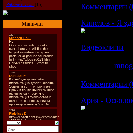
Рабочий стол
[15]
Комментарии (
Кипелов - Я зд
Мини-чат
Категория:
Видеоклипы
|
Просмотров: 6
Добавил:
mnog
Дата:
05.03.20
Комментарии (
Ария - Осколо
Время: 05:21