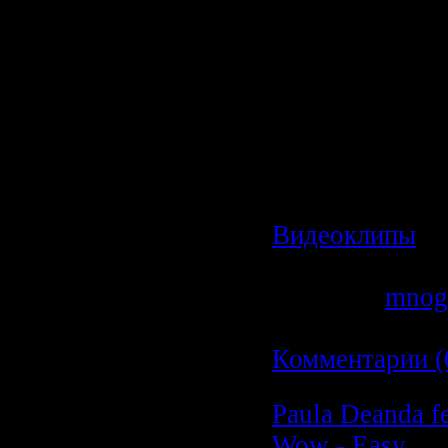
Формат видео:
Разрешение кл
X 324
Режим: Стерео
Битрейт: 128 k
Категория:
Видеоклипы
|
Просмотров: 6
Добавил:
mnog
Дата:
19.02.20
Комментарии (
Paula Deanda f
Wow - Easy