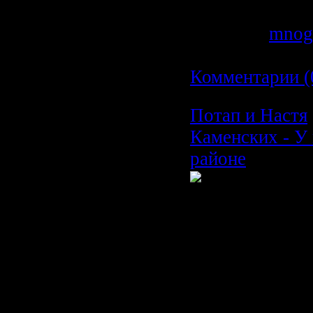
Просмотров: 6
Добавил:
mnog
Дата:
19.02.20
Комментарии (
Потап и Настя
Каменских - У 
районе
Время: 03:45
Размер: 61 MB
Жанр: Хип-Хо
Формат видео:
Разрешение кл