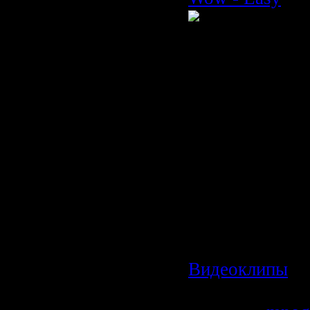
Время: 03:32
Размер: 43 MB
Жанр: Power M
Видео: XVID 
23.98fps 1510
Aудио: MPEG 
Layer 3 44100H
191Kbps
Категория:
Видеоклипы
|
Просмотров: 7