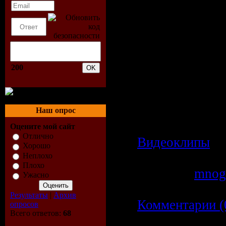
Размер: 47 MB
Жанр: рок
Формат видео:
Разрешение кл
X 352
200
Режим: Стерео
Битрейт: 128 k
Наш опрос
Категория:
Оцените мой сайт
Отлично
Видеоклипы
|
Хорошо
Просмотров: 6
Неплохо
Плохо
Добавил:
mnog
Ужасно
Дата:
24.02.20
Результаты
|
Архив
Комментарии (
опросов
Всего ответов:
68