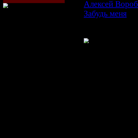
Алексей Вороб
Забудь меня
Время: 04:12
Размер: 9.9 M
Жанр: Pop
Формат видео:
Разрешение кл
X 240
Режим: Стерео