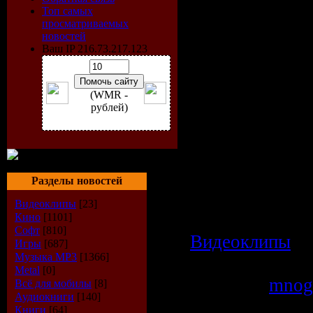
Топ самых
Время: 02:57
просматриваемых
новостей
Размер: 44 MB
Ваш IP 216.73.217.123
Жанр: рок
Формат видео
(WMR -
Разрешение кли
рублей)
576 (4:3)
Режим: Стерео
Битрейт: 256K
Разделы новостей
Видеоклипы
[23]
Категория:
Кино
[1101]
Софт
[810]
Видеоклипы
|
Игры
[687]
Музыка МР3
[1366]
Просмотров: 1
Metal
[0]
Добавил:
mnog
Всё для мобилы
[8]
Аудиокниги
[140]
Дата:
04.04.20
Книги
[64]