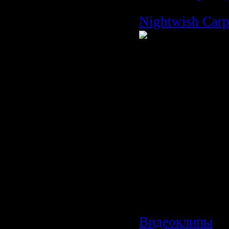
Nightwish Carp
Время: 04:20
Размер: 50 MB
Жанр: Power M
Формат видео:
Разрешение кл
X 304
Режим: Стерео
Битрейт: 192 k
Категория:
Видеоклипы
|