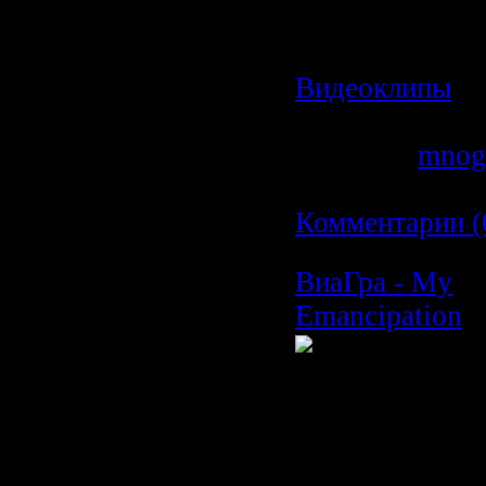
Категория:
Видеоклипы
|
Просмотров: 6
Добавил:
mnog
Дата:
19.02.20
Комментарии (
ВиаГра - My
Emancipation
Время: 04:33
Размер: 63 MB
Жанр: Pop