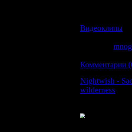
Категория:
Видеоклипы
|
Просмотров: 6
Добавил:
mnog
Дата:
19.02.20
Комментарии (
Nightwish - Sa
wilderness
Время: 04:12