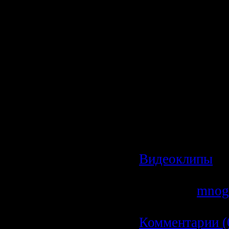
Размер: 38 MB
Жанр: Power M
Формат видео
Разрешение кл
352x288
Режим: Стерео
Битрейт: 112 k
Категория:
Видеоклипы
|
Просмотров: 6
Добавил:
mnog
Дата:
19.02.20
Комментарии (