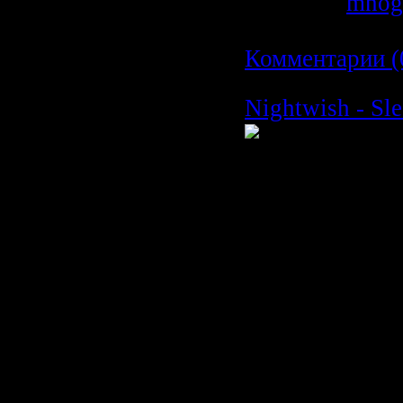
Добавил:
mnog
Дата:
19.02.20
Комментарии (
Nightwish - Sl
Время: 03:05
Размер: 39 MB
Жанр: Power M
Формат видео:
Разрешение кл
X 336
Режим: Стерео
Битрейт: 192 k