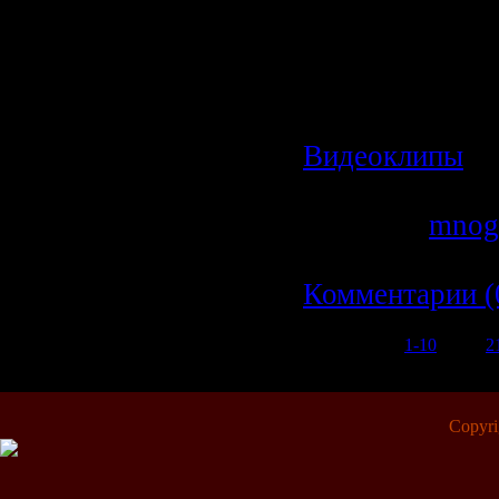
X 336
Режим: Стерео
Битрейт: 192 k
Категория:
Видеоклипы
|
Просмотров: 6
Добавил:
mnog
Дата:
19.02.20
Комментарии (
1-10
11-20
2
Copyr