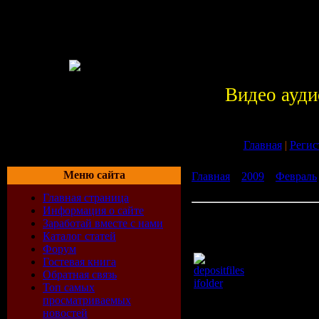
Видео ауди
Главная
|
Регис
Меню сайта
Главная
»
2009
»
Февраль
Воробьев - Забудь меня
Главная страница
Информация о сайте
Алексей Воробьев - Забу
Заработай вместе с нами
Каталог статей
Форум
Гостевая книга
depositfiles
Обратная связь
ifolder
Топ самых
просматриваемых
Время: 04:12
новостей