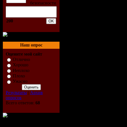
200
Наш опрос
Оцените мой сайт
Отлично
Хорошо
Неплохо
Плохо
Ужасно
Результаты
|
Архив
опросов
Всего ответов:
68