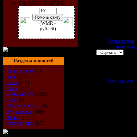
Размер: 9.9 MB
Ваш IP 216.73.217.142
Жанр: Pop
Формат видео: FLV
Разрешение клипа: 320 X
(WMR -
Режим: Стерео
рублей)
Категория:
Видеоклипы
|
680 | Добавил:
mnogovseg
0.0/0 |
Всего комментариев:
0
Разделы новостей
Добавлять комментари
Видеоклипы
[23]
зарегистрированные 
Кино
[1101]
[
Регистрация
Софт
[810]
Игры
[687]
Музыка МР3
[1366]
Metal
[0]
Всё для мобилы
[8]
Аудиокниги
[140]
Книги
[64]
Рабочий стол
[15]