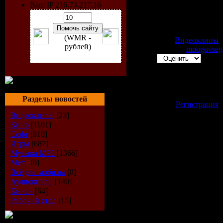
Видео: XVID 624x336 23.
Ваш IP 216.73.217.16
Aудио: MPEG Audio Laye
stereo 191Kbps
(WMR -
Категория:
Видеоклипы
|
рублей)
742 | Добавил:
mnogovseg
0.0/0 |
Всего комментариев:
0
Добавлять комментари
зарегистрированные 
Разделы новостей
[
Регистрация
Видеоклипы
[23]
Кино
[1101]
Софт
[810]
Игры
[687]
Музыка МР3
[1366]
Metal
[0]
Всё для мобилы
[8]
Аудиокниги
[140]
Книги
[64]
Рабочий стол
[15]