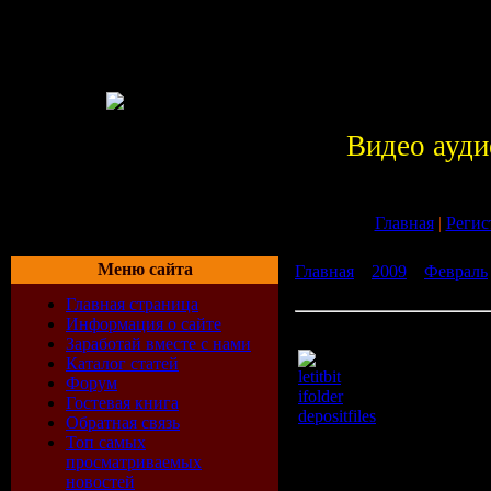
Видео ауди
Главная
|
Регис
Меню сайта
Главная
»
2009
»
Февраль
Deanda feat Bow Wow - Ea
Главная страница
Информация о сайте
Paula Deanda feat Bow Wo
Заработай вместе с нами
Каталог статей
letitbit
Форум
ifolder
Гостевая книга
depositfiles
Обратная связь
Время: 03:32
Топ самых
Размер: 43 MB
просматриваемых
Жанр: Power Metal
новостей