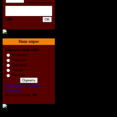
200
Наш опрос
Оцените мой сайт
Отлично
Хорошо
Неплохо
Плохо
Ужасно
Результаты
|
Архив
опросов
Всего ответов:
68