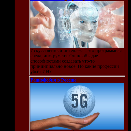
Искусственный интеллект - это программная
среда, инструмент. Он не обладает
способностями создавать что-то
принципиально новое. Но какие профессии
убьёт ИИ?
Радиофобия в России