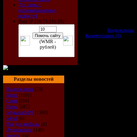
Формат видео: MPEG
Топ самых
Разрешение клипа: 768 x 5
просматриваемых
Режим: Стерео
новостей
Битрейт: 256Kbps
Ваш IP 216.73.216.102
Категория:
Видеоклипы
|
|
Комментарии (0)
(WMR -
рублей)
Разделы новостей
Видеоклипы
[23]
Кино
[1101]
Софт
[810]
Игры
[687]
Музыка МР3
[1366]
Metal
[0]
Всё для мобилы
[8]
Аудиокниги
[140]
Книги
[64]