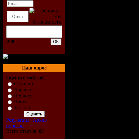
200
Наш опрос
Оцените мой сайт
Отлично
Хорошо
Неплохо
Плохо
Ужасно
Результаты
|
Архив
опросов
Всего ответов:
68