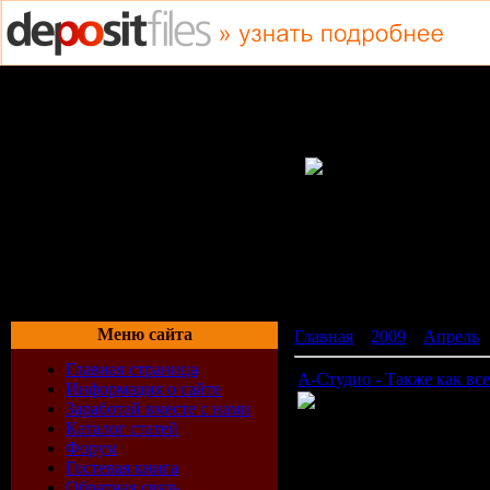
Меню сайта
Главная
»
2009
»
Апрель
Главная страница
А-Студио - Также как все
Информация о сайте
Заработай вместе с нами
Каталог статей
Время: 02:57
Форум
Размер: 44 MB
Гостевая книга
Жанр: рок
Обратная связь