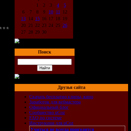
1
2
3
4
5
6
7
8
9
10
11
12
13
14
15
16
17
18
19
20
21
22
23
24
25
26
27
28
29
30
Поиск
Друзья сайта
Скачать бесплатно клипы, кино
Заработок для вебмастера
Официальный блог
Сообщество uCoz
FAQ по системе
Инструкции для uCoz
Учиться не всегда пригодится