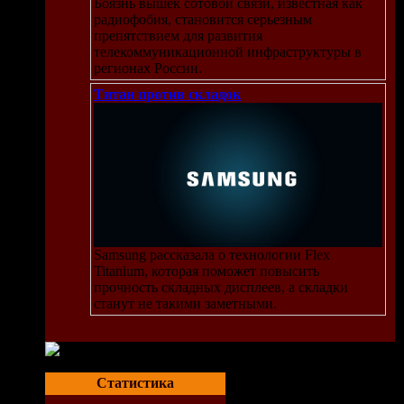
Боязнь вышек сотовой связи, известная как
радиофобия, становится серьезным
препятствием для развития
телекоммуникационной инфраструктуры в
регионах России.
Титан против складок
Samsung рассказала о технологии Flex
Titanium, которая поможет повысить
прочность складных дисплеев, а складки
станут не такими заметными.
Статистика