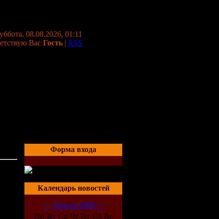
уббота, 08.08.2026, 01:11
етствую Вас
Гость
|
RSS
Форма входа
Календарь новостей
«
Апрель 2009
»
Пн
Вт
Ср
Чт
Пт
Сб
Вс