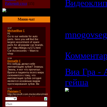
Видеокли
Рабочий стол
[15]
Просмотров
Мини-чат
Добавил:
mnogovseg
26.04.2009
Комментар
Виа Гра - 
гейша
Время: 03: