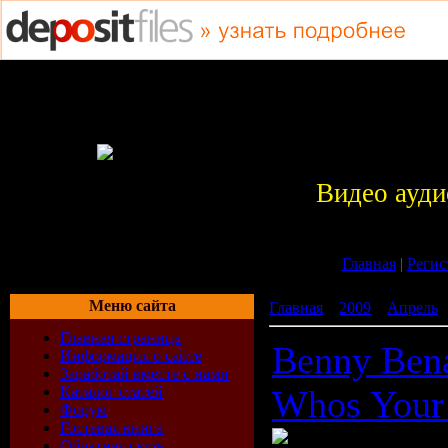
Видео ауди
Главная
|
Регис
Меню сайта
Главная
»
2009
»
Апрель
Главная страница
Benny Bena
Информация о сайте
Заработай вместе с нами
Каталог статей
Whos Your
Форум
Гостевая книга
Обратная связь