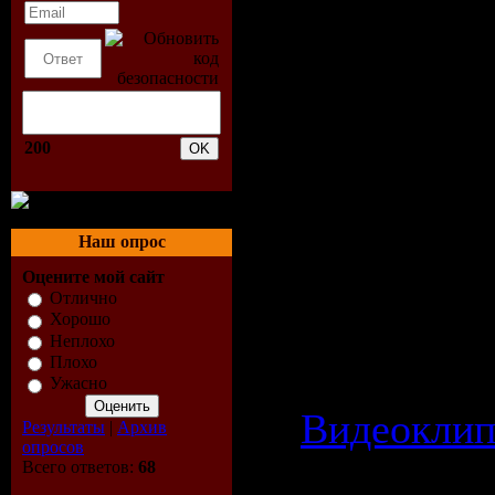
Размер: 4
Жанр: pop
Формат ви
200
Разрешени
688x432
Наш опрос
Режим: Ст
Оцените мой сайт
Битрейт: 
Отлично
Хорошо
Неплохо
Плохо
Категория:
Ужасно
Видеокли
Результаты
|
Архив
опросов
Просмотров
Всего ответов:
68