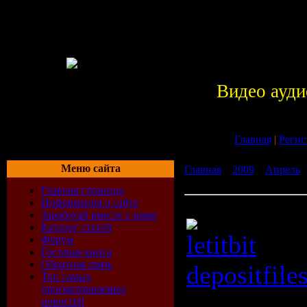
Видео ауди
Главная
|
Регис
Меню сайта
Главная
»
2009
»
Апрель
Beat & Scarred
Главная страница
Информация о сайте
Metallica - Broken, Beat &
Заработай вместе с нами
Каталог статей
letitbit
Форум
Гостевая книга
Обратная связь
depositfile
Топ самых
просматриваемых
новостей