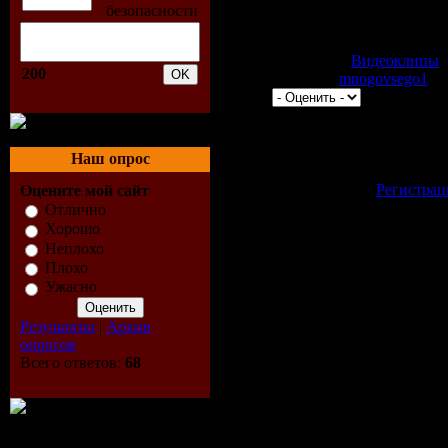
Категория:
Видеоклипы
|
200
Добавил:
mnogovsego1
| Р
Всего комментариев:
0
Добавлять коммент
Наш опрос
зарегистрированн
[
Регистрац
Оцените мой сайт
Отлично
Хорошо
Неплохо
Плохо
Ужасно
Результаты
|
Архив
опросов
Всего ответов:
68