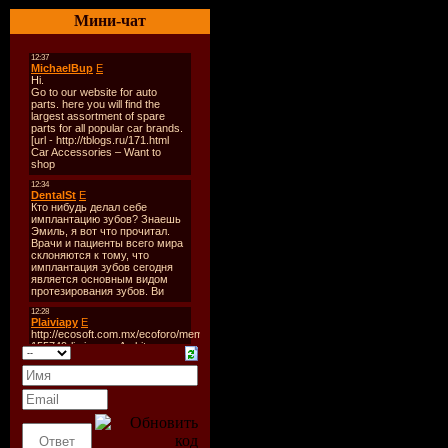
Мини-чат
Файл
Кодек: M
Контейне
Качество:
Видео: M
video 720x
25.00,Bitra
Kbps
Звук: MPE
2,5 48000 H