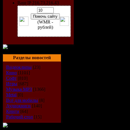
Ваш IP 216.73.216.43
Информац
клипе
(WMR -
рублей)
Название: 
- Broken, 
Разделы новостей
Scarred
Видеоклипы
[23]
Год выхода
Кино
[1101]
Софт
[810]
Игры
[687]
Жанр: Thr
Музыка МР3
[1366]
Metal
[0]
metal
Всё для мобилы
[8]
Аудиокниги
[140]
Продолжит
Книги
[64]
Рабочий стол
[15]
00:06:13