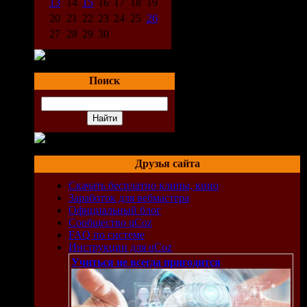
13
14
15
16
17
18
19
20
21
22
23
24
25
26
к
27
28
29
30
Поиск
Друзья сайта
Скачать бесплатно клипы, кино
Заработок для вебмастера
Официальный блог
Сообщество uCoz
FAQ по системе
Инструкции для uCoz
Учиться не всегда пригодится