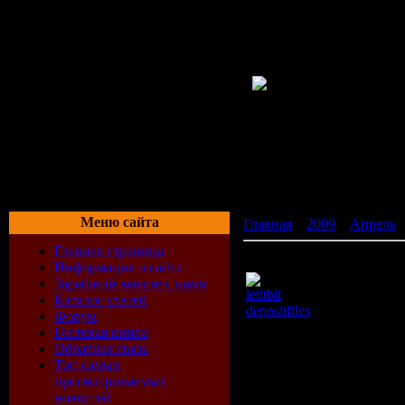
Меню сайта
Главная
»
2009
»
Апрель
Главная страница
Чили и Гоша Куценко - С
Информация о сайте
Заработай вместе с нами
letitbit
Каталог статей
depositfiles
Форум
Гостевая книга
Длительность: 00:03:06
Обратная связь
Тип: Flash video file
Топ самых
Размер: 99 MB
просматриваемых
Видео:MPEG4 Video 192
новостей