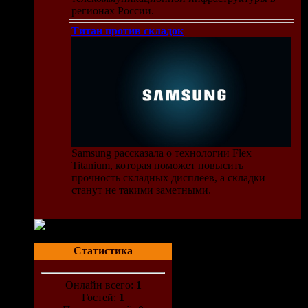
регионах России.
Титан против складок
Samsung рассказала о технологии Flex
Titanium, которая поможет повысить
прочность складных дисплеев, а складки
станут не такими заметными.
Статистика
Онлайн всего:
1
Гостей:
1