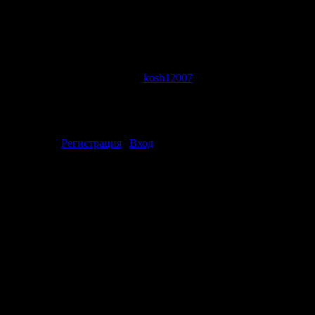
z stereo 1536Kbps
тый к фотосессии Иры Забияка и Гоши Куценко приуроченной 
иза
 Просмотров: 2331 | Добавил:
kosh12007
| Рейтинг: 4.7/3 |
ментарии могут только зарегистрированные пользователи.
[
Регистрация
|
Вход
]