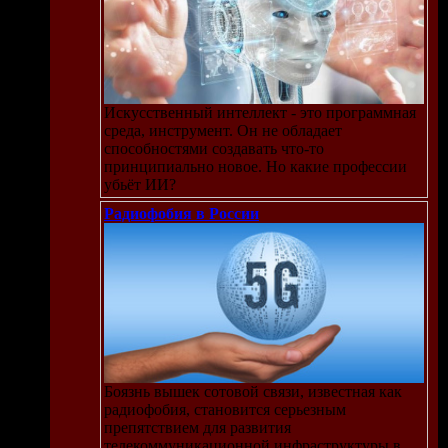
Искусственный интеллект - это программная
среда, инструмент. Он не обладает
способностями создавать что-то
принципиально новое. Но какие профессии
убьёт ИИ?
Радиофобия в России
Боязнь вышек сотовой связи, известная как
радиофобия, становится серьезным
препятствием для развития
телекоммуникационной инфраструктуры в