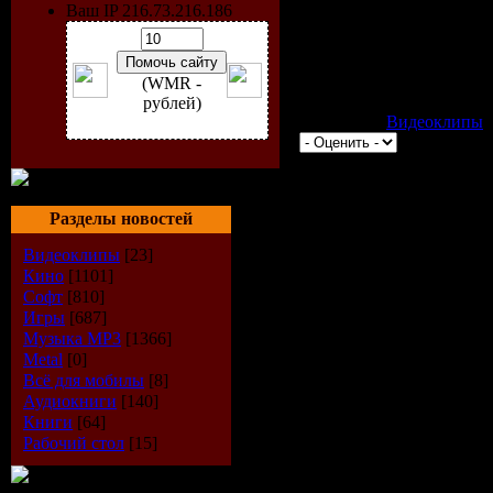
Аудио: MPEG AAC 48000H
Ваш IP 216.73.216.186
Неофициальный клип сня
выпуску совместного рел
(WMR -
"Сказки".
рублей)
Категория:
Видеоклипы
|
Всего комментариев:
0
Добавлять ком
Разделы новостей
Видеоклипы
[23]
Кино
[1101]
Софт
[810]
Игры
[687]
Музыка МР3
[1366]
Metal
[0]
Всё для мобилы
[8]
Аудиокниги
[140]
Книги
[64]
Рабочий стол
[15]