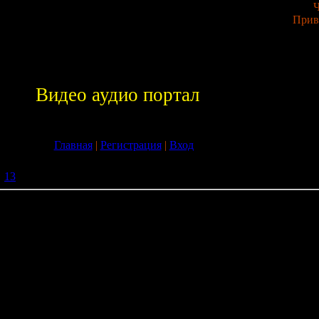
Ч
Прив
Видео аудио портал
Главная
|
Регистрация
|
Вход
»
13
» Чили и Гоша Куценко - Сказки
казки
0x1080