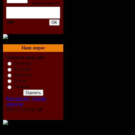
200
Наш опрос
Оцените мой сайт
Отлично
Хорошо
Неплохо
Плохо
Ужасно
Результаты
|
Архив
опросов
Всего ответов:
68