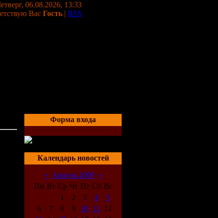
етверг, 06.08.2026, 13:33
етствую Вас
Гость
|
RSS
Форма входа
14:13
Календарь новостей
«
Апрель 2009
»
Пн
Вт
Ср
Чт
Пт
Сб
Вс
1
2
3
4
5
6
7
8
9
10
11
12