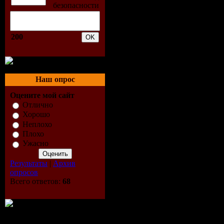
200
Наш опрос
Оцените мой сайт
Отлично
Хорошо
Неплохо
Плохо
Ужасно
Результаты
|
Архив
опросов
Всего ответов:
68