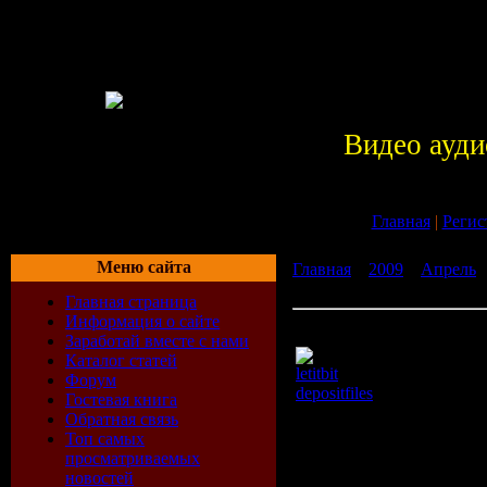
Видео ауди
Главная
|
Регис
Меню сайта
Главная
»
2009
»
Апрель
Анти-гейша
Главная страница
Информация о сайте
Виа Гра - Анти-гейша
Заработай вместе с нами
Каталог статей
letitbit
Форум
depositfiles
Гостевая книга
Время: 03:35
Обратная связь
Размер: 41 MB
Топ самых
Жанр: pop
просматриваемых
Формат видео: AVI
новостей