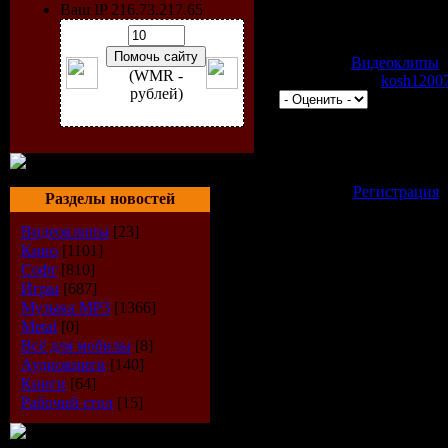
Разрешение клипа: 688x4
Ваш IP 216.73.217.65
Режим: Стерео
Битрейт: 249Kbps
Категория:
Видеоклипы
|
(WMR -
2116 | Добавил:
kosh1200
рублей)
|
Всего комментариев:
0
Добавлять комментари
зарегистрированные 
[
Регистрация
Разделы новостей
Видеоклипы
[23]
Кино
[1101]
Софт
[810]
Игры
[687]
Музыка МР3
[1366]
Metal
[0]
Всё для мобилы
[8]
Аудиокниги
[140]
Книги
[64]
Рабочий стол
[15]