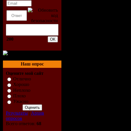
200
Наш опрос
Оцените мой сайт
Отлично
Хорошо
Неплохо
Плохо
Ужасно
Результаты
|
Архив
опросов
Всего ответов:
68