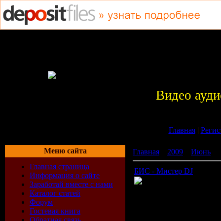
Видео ауди
Главная
|
Регис
Меню сайта
Главная
»
2009
»
Июнь
»
Главная страница
БИС - Мистер DJ
Информация о сайте
Заработай вместе с нами
Каталог статей
Жанр: Pop
Форум
Исполнитель: БИС
Гостевая книга
Композиция: Мистер Dj
Обратная связь