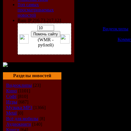
Длительность: 03:13
Топ самых
Формат: avi
просматриваемых
Видео: XVID 720x400
новостей
Аудио: Dolby AC3 48000H
Ваш IP 216.73.217.121
Размер: 48.38 Mb
Категория:
Видеоклипы
|
Просмотров: 2068 | Доба
| Дата:
06.06.2009
|
Комме
(WMR -
рублей)
Разделы новостей
Видеоклипы
[23]
Кино
[1101]
Софт
[810]
Игры
[687]
Музыка МР3
[1366]
Metal
[0]
Всё для мобилы
[8]
Аудиокниги
[140]
Книги
[64]