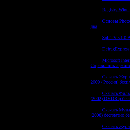
22:10
Registry Winner
22:10
Основы Photo
два
(0)
22:10
Spb TV v1.0 
22:10
DefragExpress
22:10
Microsoft Inter
Справочник админи
21:57
Скачать Журн
2009 / Россия) бесп
21:56
Скачать Фильм
(2002) DVDRip бес
21:56
Скачать Музык
(2008) бесплатно б
21:56
Скачать Журн