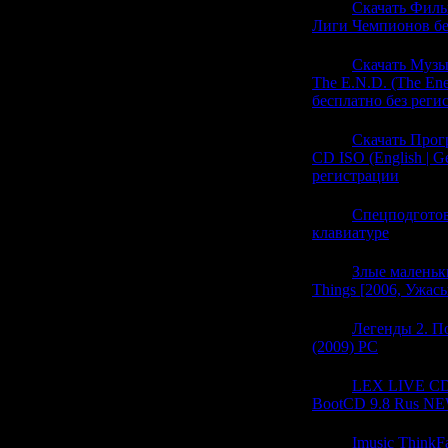
22:10
Скачать Филь
Лиги Чемпионов бе
22:10
Скачать Музык
The E.N.D. (The Ene
бесплатно без реги
22:10
Скачать Прогр
CD ISO (English | G
регистрации
(0)
22:10
Спецподготов
клавиатуре
(0)
22:10
Злые маленьки
Things [2006, Ужас
22:10
Легенды 2. П
(2009) PC
(0)
22:10
LEX LIVE CD 
BootCD 9.8 Rus N
22:10
Imusic ThinkF