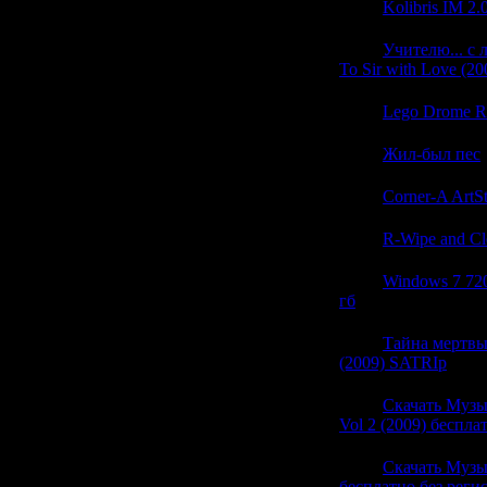
21:44
Kolibris IM 2
21:44
Учителю... с 
To Sir with Love (
21:44
Lego Drome R
21:44
Жил-был пес
21:44
Corner-A ArtSt
21:44
R-Wipe and Cl
21:44
Windows 7 72
гб
(0)
21:44
Тайна мертвых
(2009) SATRIp
(0)
21:44
Скачать Музы
Vol 2 (2009) беспла
21:44
Скачать Музы
бесплатно без реги