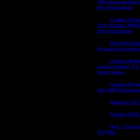
300 самых распрос
без регистрации
(0)
21:56
Скачать Филь
of No Return (2009
без регистрации
(0)
21:56
Microsoft Off
бесплатно без реги
21:56
Скачать Журн
(книга вторая). Д-р
регистрации
(0)
21:56
Скачать Музы
mix(2009) бесплатн
21:56
Windows XP.
21:56
Sisulizer 2008.
21:56
Дом - Свидани
DVDRip
(0)