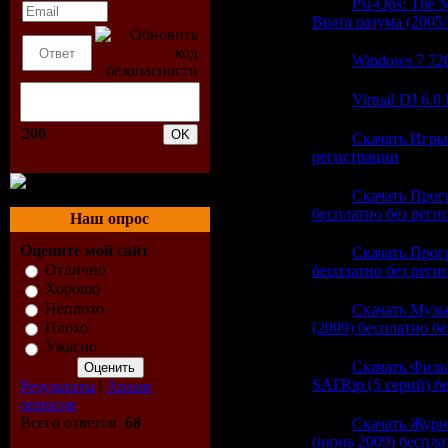
23:31
Psi-Ops: The M
Врата разума (2005
23:31
Windows 7 72
23:31
Virtual DJ 6.0
200
23:09
Скачать Игры 
регистрации
(0)
23:09
Скачать Про
бесплатно без реги
Наш опрос
Оцените мой сайт
23:08
Скачать Прог
Отлично
бесплатно без реги
Хорошо
Неплохо
23:08
Скачать Музы
(2009) бесплатно б
Плохо
Ужасно
23:08
Скачать Филь
SATRip (5 серий) б
Результаты
|
Архив
опросов
Всего ответов:
68
23:08
Скачать Жур
(июнь 2009) беспла