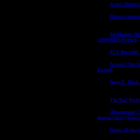
21:56
Active Desktop
21:56
Печать смерти
(0)
21:56
SpyHunter: Не
(2009/RUS/RePack)
21:56
FLV Recorder 
21:56
Acronis True 
English
(0)
21:56
Nero 9 : Black
(0)
21:56
The Bat! Profes
21:45
Лукьяненко С
фантастика] (Аудио
21:45
Opera 10 rus+