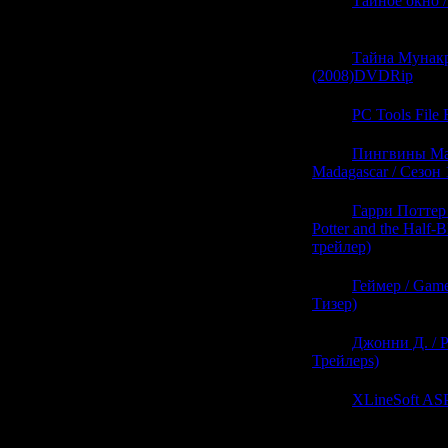
21:05
Тайное окно /
(0)
21:05
Тайна Мунакра
(2008)DVDRip
(0)
21:05
PC Tools File 
21:00
Пингвины Мад
Madagascar / Сезон 
21:00
Гарри Поттер
Potter and the Half
трейлер)
(0)
21:00
Геймер / Gam
Тизер)
(0)
21:00
Джонни Д. / 
Трейлерs)
(0)
21:00
XLineSoft ASP
(0)