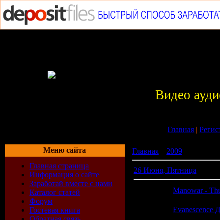
Видео ауди
Главная
|
Регис
Меню сайта
Главная
»
2009
»
Июнь
Главная страница
26 Июня, Пятница
Информация о сайте
Заработай вместе с нами
21:51
Manowar - Thu
Каталог статей
Форум
21:51
Evanescence 
Гостевая книга
(0)
Обратная связь