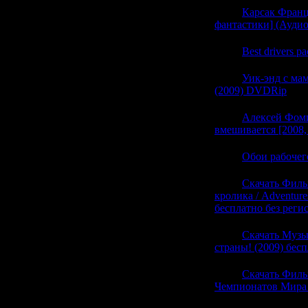
22:45
Карсак Франц
фантастики] (Ауди
22:45
Best drivers p
22:45
Уик-энд с мам
(2009) DVDRip
(0)
22:45
Алексей Фоми
вмешивается [2008,
22:45
Обои рабочег
22:10
Скачать Филь
кролика / Adventure
бесплатно без реги
22:10
Скачать Муз
страны! (2009) бес
22:10
Скачать Филь
Чемпионатов Мира 