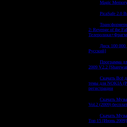
21:00
Magic Memory 
21:00
PicaSafe 2.0 B
20:59
Трансформеры
2: Revenge of the Fal
Телеролики+Фрагм
20:59
Диск 100 000 
Русский]
(0)
20:59
Программа дл
2009 V2.2 [Sharewar
20:58
Скачать Всё 
темы для NOKIA (Pa
регистрации
(0)
20:58
Скачать Музык
Vol.2 (2009) беспла
20:58
Скачать Музык
Top 15 [Июнь 2009]