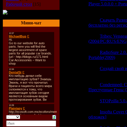
Player 5.0.0.0 + Po
Рабочий стол
[15]
(1)
23:32
Скачать Разно
Мини-чат
бесплатно без реги
23:32
Tribes: Venge
(2004/PC/RUS/ENG
23:32
RadioSure 2.0
Portable(2009)
(0)
23:32
Создай свой и
(0)
23:32
Condemned: Cr
Преступные Гены (
23:31
STOPzilla 5.0.
23:31
Insofta Cover
обложек]
(0)