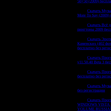
50+50 (2009) беспл
22:57
Скачать Музык
More To Say (2009)
22:47
Скачать Всё 
рингтоны 2009 бесп
22:47
Скачать Эрот
Каменских (402 фот
бесплатно без реги
22:47
Скачать Прог
v11.50.40 Beta 3 бе
22:47
Скачать Прогр
бесплатно без реги
22:47
Скачать Музы
без регистрации
(0)
22:47
Скачать Про
WINDOWS VISTA 
VOLUME RUSSIAN 