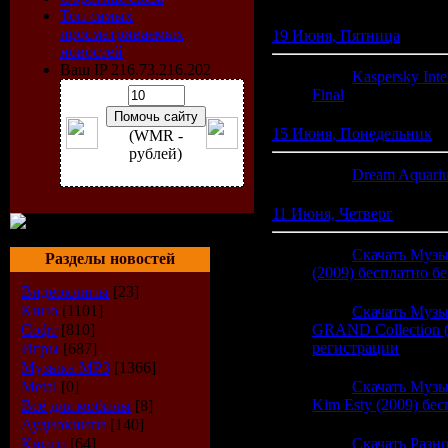
Топ самых
просматриваемых
19 Июня, Пятница
новостей
Ваш IP 216.73.216.202
08:50
Kaspersky Inte
Final
(0)
15 Июня, Понедельник
(WMR -
рублей)
20:08
Dream Aquariu
11 Июня, Четверг
23:32
Скачать Музы
Разделы новостей
(2009) бесплатно б
Видеоклипы
[23]
Кино
[1101]
23:32
Скачать Музы
Софт
[810]
GRAND Collection (
регистрации
(0)
Игры
[687]
Музыка МР3
[1366]
Metal
[0]
23:32
Скачать Музык
Kim Esty (2009) бе
Всё для мобилы
[8]
Аудиокниги
[140]
Книги
[64]
23:32
Скачать Разн