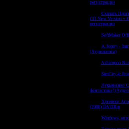
регистрации
(0)
21:08
Скачать Прогр
CD New Version + E
регистрации
(0)
21:05
SoftMaker Off
21:05
А.Зорич - Зав
(Аудиокнига)
(0)
21:05
Ashampoo Burn
21:05
SimCity 4: Ru
21:05
Лукьяненко С.
фантастика] (Аудио
21:05
Хроники Апока
(2008) DVDRip
(0)
21:05
Windows, кот