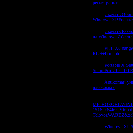
регистрации
(0)
22:47
Скачать Обои 
Windows XP беспла
22:47
Скачать Разн
на Windows 7 беспл
22:46
PDF-XChange 
RUS+Portable
(0)
22:46
Portable X-Se
Setup Pro v9.2.100 
22:46
Antikomar- ун
насекомых
(0)
22:46
MICROSOFT.WINDO
1516_x64fre+Virtual
TelovozWAREZ&xal
22:46
Windows XP S