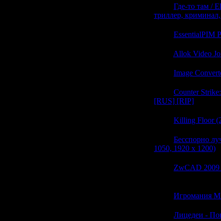
21:34
Где-то там / E
триллер, криминал
21:34
EssentialPIM P
21:34
Allok Video Jo
21:34
Image Converte
21:34
Counter Strike
[RUS] [RIP]
(0)
21:34
Killing Floor
21:34
Бесспорно лу
1050, 1920 x 1200)
(
21:34
ZwCAD 2009 Pr
(0)
21:34
Игромания 
21:34
Лицедеи - По