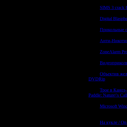
21:20
SIMS 3 crack f
21:20
Digital Blasph
21:20
Прикольные о
21:19
Анти-Никоти
21:19
ZoneAlarm Pro
21:19
Видеоприколы
21:19
Объектив жела
DVDRip
(0)
21:19
Трое в Каноэ-
Paddle: Nature\'s C
21:19
Microsoft Win
(0)
21:19
На кукле / On