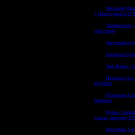
21:12
Microsoft Win
+ Hiren\'s Boot CD 
21:12
Терминатор: Д
(3gp+mp4)
(0)
21:12
Звездный путь
21:11
Advanced Syst
21:11
Эон Флакс / A
21:11
Пятница 13-е /
DVDRip
(0)
21:11
FXpansion Gur
Windows
(0)
21:11
Осень / Autum
ужасы, триллер, D
21:11
DriverMax 5.0