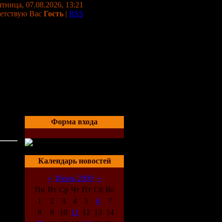
тница, 07.08.2026, 13:21
етствую Вас
Гость
|
RSS
Форма входа
тно
20:57
Календарь новостей
«
Июнь 2009
»
Пн
Вт
Ср
Чт
Пт
Сб
Вс
1
2
3
4
5
6
7
8
9
10
11
12
13
14