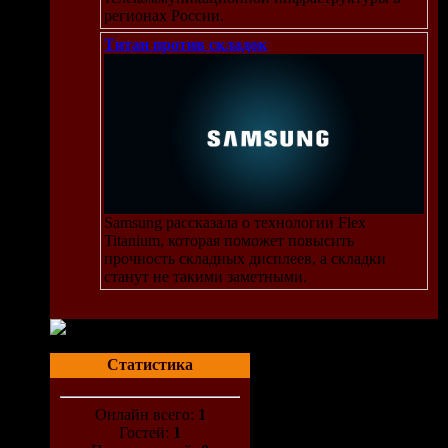
регионах России.
Титан против складок
Samsung рассказала о технологии Flex
Titanium, которая поможет повысить
прочность складных дисплеев, а складки
станут не такими заметными.
Статистика
Онлайн всего:
1
Гостей:
1