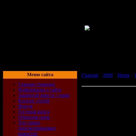
Меню сайта
Главная
»
2009
»
Июнь
»
без регистрации
Главная страница
Информация о сайте
Скачать Музыка mp3 VA -
Заработай вместе с нами
Каталог статей
Форум
Категория:
Сборник
Гостевая книга
Исполнитель:
VA
Обратная связь
Название диска:
Super S
Топ самых
Жанр:
Dance
просматриваемых
Год выпуска:
2009
новостей