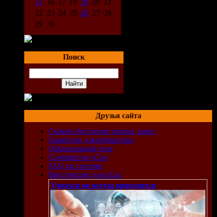
15
16
17
18
19
20
21
22
23
24
25
26
27
28
29
30
Поиск
Друзья сайта
Скачать бесплатно клипы, кино
Заработок для вебмастера
Официальный блог
Сообщество uCoz
FAQ по системе
Инструкции для uCoz
Учиться не всегда пригодится