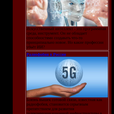
Искусственный интеллект - это программная
среда, инструмент. Он не обладает
способностями создавать что-то
принципиально новое. Но какие профессии
убьёт ИИ?
Радиофобия в России
Боязнь вышек сотовой связи, известная как
радиофобия, становится серьезным
препятствием для развития
телекоммуникационной инфраструктуры в