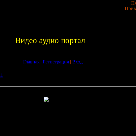
Пя
Прив
Видео аудио портал
Главная
|
Регистрация
|
Вход
11
» Скачать Музыка mp3 VA - Super Summer Dance (2009) беспла
 Super Summer Dance (2009) бесплатно без регистрации
ummer Dance