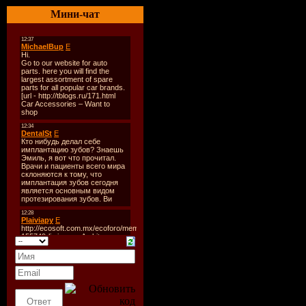
020. David May Feat. Mois
021. Mack - Return of the 
Мини-чат
022. Finger and Kadel - M
023. DJ Squared - Its My L
024. Carefree - Broken Str
025. Guru Josh - Project - 
026. Cidinho & Doca - Rap
027. Kid Cudi, Crookers - 
028. Ida Engberg - Disco (
029. Room 5, Oliver Chea
030. Cassius Feat. Steve E
031. Daft Punk - One More
032. Underworld - Born Sl
033. Real 2 Real - I Like T
034. Snap! - The Power
035. Candi Staton, The So
036. Junior Jack - Stupidisc
037. Sophie Ellis-Baxtor -
038. Duke - So In Love Wi
039. Modjo - Lady
040. Royal Gigolos – Calif
041. C&C Music Factory -
042. Todd Terry - Somethi
043. Robin S - Show Me L
044. Atb - Pm (Till I Come)