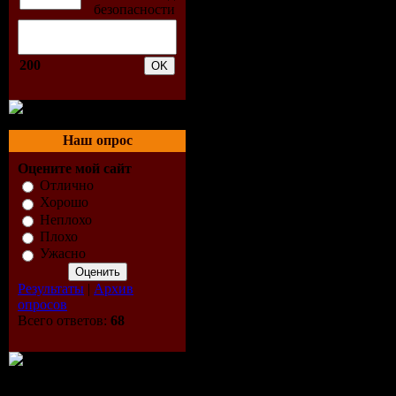
045. Kid Cudi Vs. Crooker
046. Manian - Welcome to 
047. Topmodelz - Take on
048. Kindervater - Ordinar
200
049. Like Thiz - Trip 2 Wo
050. Hubschek and Dubsche
051. Ida Corr - Ride My T
052. J. Foster - Cocaine (B
053. Eric Prydz - Pjanoo
Наш опрос
054. David Guetta - Every
055. Ian Carey, Michelle S
Оцените мой сайт
056. Delerium - Silence
Отлично
057. Bob Sinclar, Goleo Vi
Хорошо
058. Cassandra Fox, Rui D
Неплохо
059. Ernesto Vs. Bastian 
Плохо
060. Cls - Can You Feel It 
Ужасно
061. Marco V - Simulated 
062. Jenn Cuneta - Come 
Результаты
|
Архив
063. Armand Van Helden, 
опросов
064. Nightcrawlers - Push 
Всего ответов:
68
065. Loleatta Holloway - L
066. B.B.E. - Seven Days
067. Gadjo, Alexandra Pri
068. Stellar Project, Brand
069. Bon Gar?on - Freak Yo