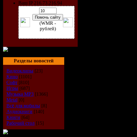
Количество треков:
120
Ваш IP 216.73.216.94
Время звучания:
7:00:03
Формат | Качество:
mp3 
Размер файла:
615 mb
(WMR -
Треклист:
рублей)
001. Axwell - Axwell
002. Tiesto Feat. Bt - Lov
003. Southside Spinners - 
004. Dr. Kucho, Gregor Salt
005. Mason - Perfect (Exce
006. Paul Van Dyk - We Ar
Разделы новостей
007. Underdog Project Vs
Видеоклипы
[23]
008. Sensation - The Anth
Кино
[1101]
009. Fragma - Memory
Софт
[810]
010. Crystal Waters - Gyp
011. Mr. C The Slide Man 
Игры
[687]
012. Tiesto - Traffic
Музыка МР3
[1366]
013. Human Resource - Do
Metal
[0]
014. Atlantic Ocean - Water
Всё для мобилы
[8]
015. Fedde Le Grand - Put
Аудиокниги
[140]
016. Safri Duo - Played-A-
Книги
[64]
017. Darius and Finlay - De
Рабочий стол
[15]
018. Lady Gaga - Poker Fa
019. Cascada - Perfect Day