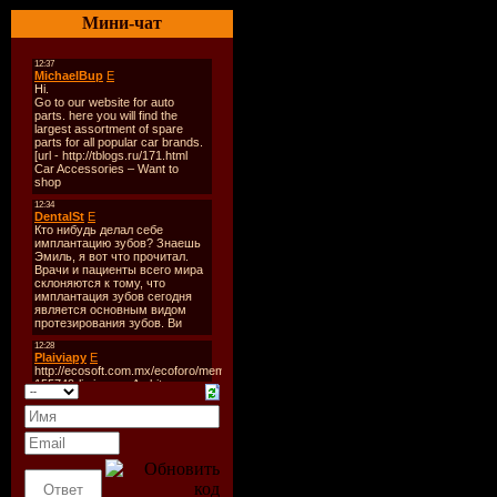
будущем, г
Мини-чат
позволило 
соединить 
ультрафун
«Убийцы», 
преступни
смерти, сх
преступлен
участие в 
богатого, 
всего лишь