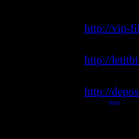
vip-file.co
http://vip
Letitbit.net
http://leti
depositfiles
http://depos
Категория:
Кино
| Просмо
Всего комментариев:
0