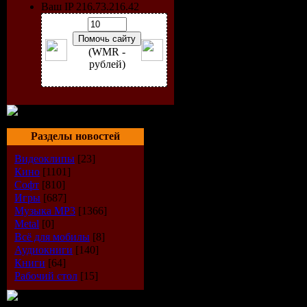
Страна:
С
Ваш IP 216.73.216.42
Жанр:
Фан
(WMR -
рублей)
Перевод:
О
(многоголо
Режиссер:
Разделы новостей
В ролях:
Д
Видеоклипы
[23]
Кино
[1101]
Ломан, Эф
Софт
[810]
Игры
[687]
Музыка МР3
[1366]
Легуизамо,
Metal
[0]
Всё для мобилы
[8]
Кит Дэвид.
Аудиокниги
[140]
Книги
[64]
Рабочий стол
[15]
Действие ф