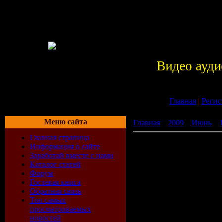
Видео ауди
Главная
|
Регис
Меню сайта
Главная
»
2009
»
Июнь
»
Главная страница
Геймер / Gamer (2009/HD
Информация о сайте
Заработай вместе с нами
Каталог статей
Форум
Гостевая книга
Информаци
Обратная связь
Топ самых
Год выпус
просматриваемых
новостей