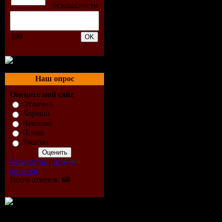
своим боев
200
становится
позиции в
Наш опрос
всём мире 
Оцените мой сайт
других сме
Отлично
Хорошо
игры.По м
Неплохо
Плохо
Ужасно
противосто
Результаты
|
Архив
высокотехн
опросов
Всего ответов:
68
критическ
уничтожит